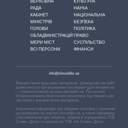
ВЕРХОВНА
КУЛЬТУРА
РАДА
НАУКА
КАБІНЕТ
НАЦІОНАЛЬНА
МІНІСТРІВ
БЕЗПЕКА
ГОЛОВИ
ПОЛІТИКА
ОБЛАДМІНІСТРАЦІЙ
ПРАВО
МЕРИ МІСТ
СУСПІЛЬСТВО
ВСІ ПЕРСОНИ
ФІНАНСИ
info@slovoidilo.ua
Використання будь-яких матеріалів, розміщених на сайті,
дозволяється при вказуванні посилання (для інтернет-видань
— гіперпосилання) на www.slovoidilo.ua. Посилання
(гіперпосилання) обов’язкове незалежно від повного або
часткового використання матеріалів.
Аналітична інформація про обіцянки політиків і чиновників,
що розміщені на порталі slovoidilo.ua, а також інформація про
стан виконання цих обіцянок, зібрана й опрацьована ТОВ «ІА
Слово і Діло» і є власністю ТОВ «ІА Слово і Діло».