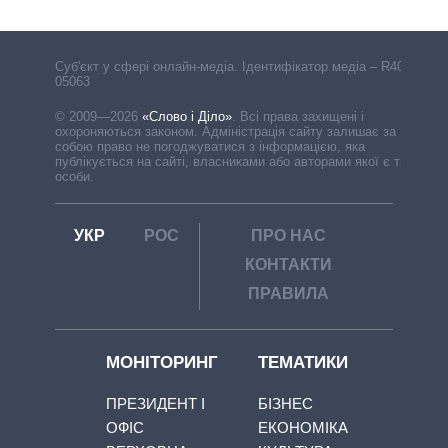
Cуб'єкт у сфері онлайн-медіа. Ідентифікатор медіа – R40-
05063
© 2009—2026
«Слово і Діло»
.
Всі права захищені і
охороняються законом. Адміністрація сайту залишає за
собою право не погоджуватися з інформацією, яка
публікується на сайті, власниками або авторами якої є треті
особи.
УКР
РОС
ПРО НАС
КОНТАКТИ
ПРАВИЛА
МОНІТОРИНГ
ТЕМАТИКИ
ПРЕЗИДЕНТ І
БІЗНЕС
ОФІС
ЕКОНОМІКА