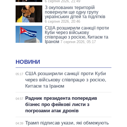
6 серпня 2026, 21:49
З окупованих територій
повернули ще одну групу
українських дітей та підлітків
6 серпня 2026, 20:46
США розширили санкції проти
Куби через військову
співпрацю з росією, Китаєм та
Іраном
7 серпня 2026, 05:17
НОВИНИ
США розширили санкції проти Куби
05:17
через військову співпрацю з росією,
Китаєм та Іраном
Радник президента попередив
04:57
бізнес про фейкові листи з
погрозами атак дронів
Трамп підписав укази, які обмежують
04:39