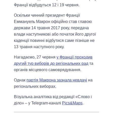
Франції відбудуться 12 і 19 червня.
Оскільки чинний президент Франції
Еммануель Макрон офіційно став главою
держави 14 травня 2017 року, передача
влади наступникові або початок його другої
каденції повинні відбутися саме пізніше не
13 травня наступного року.
Нагадаємо, 27 червня
у Франції проходив
другий тур виборів до регіональних рад
та
органів місцевого самоврядування.
Однак
партія Макрона зазнала невдачі
на
регіональних виборах.
Візуальна аналітика від редакції «Слово і
діло» – у Telegram-каналі
Pics&Maps
.