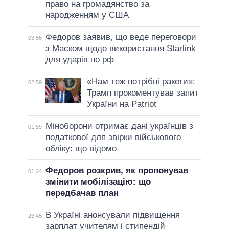
право на громадянство за
народженням у США
Федоров заявив, що веде переговори
03:56
з Маском щодо використання Starlink
для ударів по рф
«Нам теж потрібні ракети»:
02:59
Трамп прокоментував запит
України на Patriot
Міноборони отримає дані українців з
01:59
податкової для звірки військового
обліку: що відомо
Федоров розкрив, як пропонував
01:24
змінити мобілізацію: що
передбачав план
В Україні анонсували підвищення
23:45
зарплат учителям і стипендій