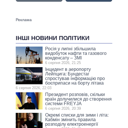
ІНШІ НОВИНИ ПОЛІТИКИ
Росія у липні збільшила
видобуток нафти та газового
конденсату – ЗМІ
6 серпня 2026, 21:25
Інцидент в аеропорту
Лейпцига: Бундестаг
спростував інформацію про
боєприпаси на борту літака
6 серпня 2026, 22:03
Президент розповів, скільки
країн долучилися до створення
системи FREYJA
6 серпня 2026, 20:39
Окремі списки для зими і літа:
Кабмін змінить правила
розподілу електроенергії