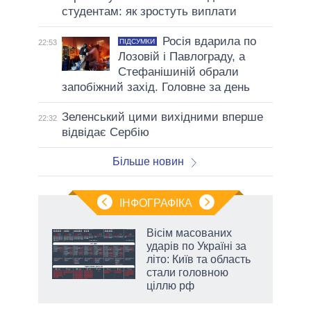
студентам: як зростуть виплати
Росія вдарила по
ПІДСУМКИ
22:53
Лозовій і Павлограду, а
Стефанішиній обрали
запобіжний захід. Головне за день
Зеленський цими вихідними вперше
22:32
відвідає Сербію
Більше новин
ІНФОГРАФІКА
жет
Вісім масованих
ударів по Україні за
ків
літо: Київ та область
стали головною
ціллю рф