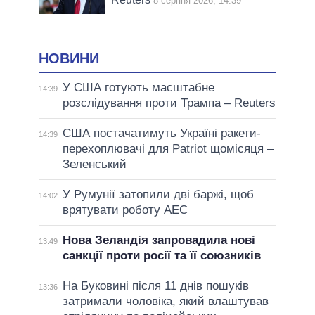
8 серпня 2026, 14:39
НОВИНИ
У США готують масштабне
14:39
розслідування проти Трампа – Reuters
США постачатимуть Україні ракети-
14:39
перехоплювачі для Patriot щомісяця –
Зеленський
У Румунії затопили дві баржі, щоб
14:02
врятувати роботу АЕС
Нова Зеландія запровадила нові
13:49
санкції проти росії та її союзників
На Буковині після 11 днів пошуків
13:36
затримали чоловіка, який влаштував