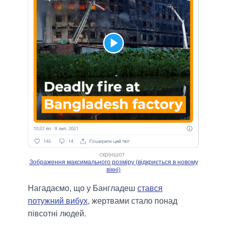
скріншот
Зображення максимального розміру (відкриється в новому
вікні)
Нагадаємо, що у Бангладеш
стався
потужний вибух
, жертвами стало понад
півсотні людей.