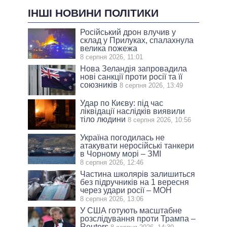
ІНШІ НОВИНИ ПОЛІТИКИ
Російський дрон влучив у
склад у Прилуках, спалахнула
велика пожежа
8 серпня 2026, 11:01
Нова Зеландія запровадила
нові санкції проти росії та її
союзників
8 серпня 2026, 13:49
Удар по Києву: під час
ліквідації наслідків виявили
тіло людини
8 серпня 2026, 10:56
Україна погодилась не
атакувати неросійські танкери
в Чорному морі – ЗМІ
8 серпня 2026, 12:46
Частина школярів залишиться
без підручників на 1 вересня
через удари росії – МОН
8 серпня 2026, 13:06
У США готують масштабне
розслідування проти Трампа –
Reuters