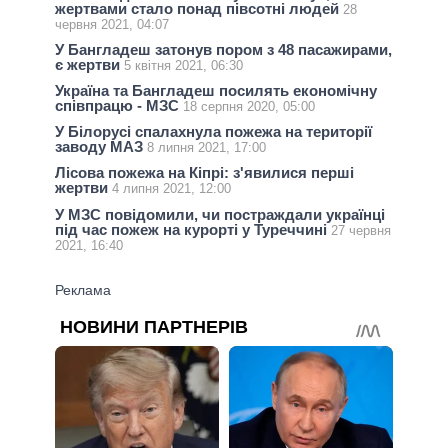
жертвами стало понад півсотні людей
28
червня 2021, 04:07
У Бангладеш затонув пором з 48 пасажирами,
є жертви
5 квітня 2021, 06:30
Україна та Бангладеш посилять економічну
співпрацю - МЗС
18 серпня 2020, 05:00
У Білорусі спалахнула пожежа на території
заводу МАЗ
8 липня 2021, 17:00
Лісова пожежа на Кіпрі: з'явилися перші
жертви
4 липня 2021, 12:00
У МЗС повідомили, чи постраждали українці
під час пожеж на курорті у Туреччині
27 червня
2021, 16:40