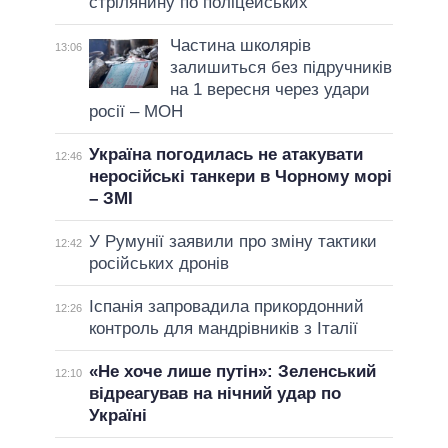
стрілянину по поліцейських
Частина школярів
13:06
залишиться без підручників
на 1 вересня через удари
росії – МОН
Україна погодилась не атакувати
12:46
неросійські танкери в Чорному морі
– ЗМІ
У Румунії заявили про зміну тактики
12:42
російських дронів
Іспанія запровадила прикордонний
12:26
контроль для мандрівників з Італії
«Не хоче лише путін»: Зеленський
12:10
відреагував на нічний удар по
Україні