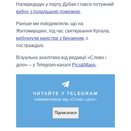
Напередодні у порту Дубая стався потужний
вибух з подальшою пожежею
.
Раніше ми повідомляли, що на
Житомирщині, під час святкування Купала,
вибухнули каністри з бензином
, є
постраждалі.
Візуальна аналітика від редакції «Слово і
діло» – у Telegram-каналі
Pics&Maps
.
ЧИТАЙТЕ У TELEGRAM
найважливіше від «Слово і діло»
Підписатися