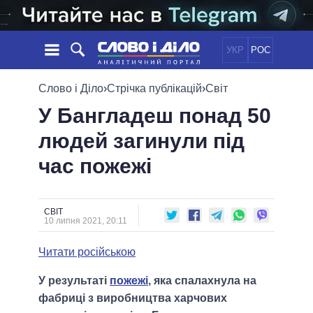
УКР
РОС
НОВИНИ
Слово і Діло
›
Стрічка публікацій
›
Світ
У Бангладеш понад 50
ОБIЦЯНКИ
СТРІЧКА
ПОЛІТИКА
людей загинули під
ПОДІЇ
ЕКОНОМІКА
ПОЛIТИКИ
час пожежі
СТАТТІ
СУСПІЛЬСТВО
ІНФОГРАФІКА
ДУМКИ
СВІТ
УСІ ПОЛІТИКИ
ОГЛЯДИ
ПРЕЗИДЕНТ І ОФІС
ВІДЕО
СВІТ
ДАЙДЖЕСТИ
10 липня 2021, 20:11
ВЕРХОВНА РАДА
ПІДТРИМАТИ
КАБІНЕТ МІНІСТРІВ
Читати російською
ГОЛОВИ ОБЛАДМІНІСТРАЦІЙ
ПОРІВНЯННЯ ПОЛІТИКІВ
У результаті
пожежі
, яка спалахнула на
МЕРИ МІСТ
фабриці з виробництва харчових
ВСІ ПЕРСОНИ