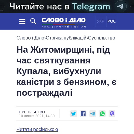
УКР
РОС
НОВИНИ
Слово і Діло
›
Стрічка публікацій
›
Суспільство
На Житомирщині, під
ОБIЦЯНКИ
СТРІЧКА
ПОЛІТИКА
час святкування
ПОДІЇ
ЕКОНОМІКА
ПОЛIТИКИ
Купала, вибухнули
СТАТТІ
СУСПІЛЬСТВО
ІНФОГРАФІКА
ДУМКИ
СВІТ
УСІ ПОЛІТИКИ
каністри з бензином, є
ОГЛЯДИ
ПРЕЗИДЕНТ І ОФІС
постраждалі
ВІДЕО
ДАЙДЖЕСТИ
ВЕРХОВНА РАДА
ПІДТРИМАТИ
КАБІНЕТ МІНІСТРІВ
ГОЛОВИ ОБЛАДМІНІСТРАЦІЙ
СУСПІЛЬСТВО
ПОРІВНЯННЯ ПОЛІТИКІВ
10 липня 2021, 14:30
МЕРИ МІСТ
Читати російською
ВСІ ПЕРСОНИ