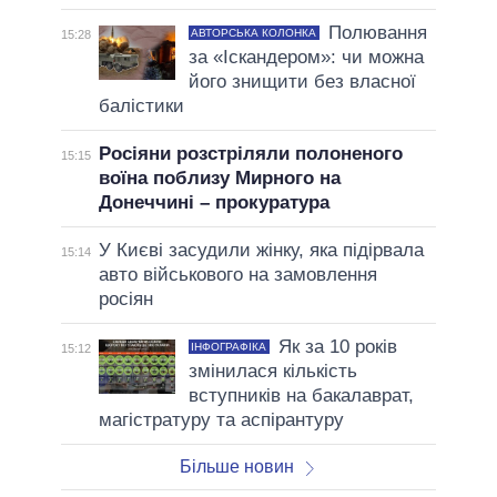
Полювання
АВТОРСЬКА КОЛОНКА
15:28
за «Іскандером»: чи можна
його знищити без власної
балістики
Росіяни розстріляли полоненого
15:15
воїна поблизу Мирного на
Донеччині – прокуратура
У Києві засудили жінку, яка підірвала
15:14
авто військового на замовлення
росіян
Як за 10 років
ІНФОГРАФІКА
15:12
змінилася кількість
вступників на бакалаврат,
магістратуру та аспірантуру
Більше новин