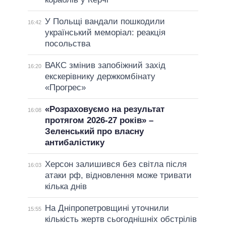
У Польщі вандали пошкодили
16:42
український меморіал: реакція
посольства
ВАКС змінив запобіжний захід
16:20
екскерівнику держкомбінату
«Прогрес»
«Розраховуємо на результат
16:08
протягом 2026-27 років» –
Зеленський про власну
антибалістику
Херсон залишився без світла після
16:03
атаки рф, відновлення може тривати
кілька днів
На Дніпропетровщині уточнили
15:55
кількість жертв сьогоднішніх обстрілів