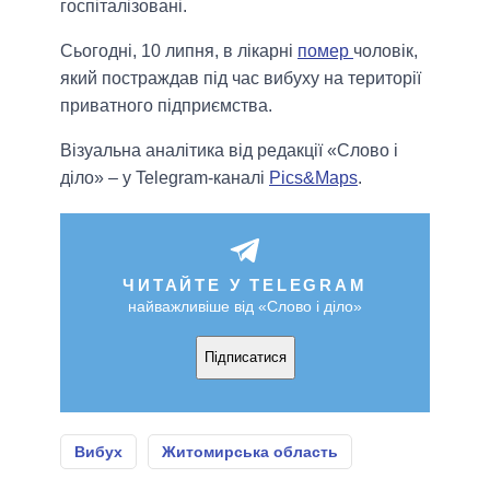
госпіталізовані.
Сьогодні, 10 липня, в лікарні
помер
чоловік,
який постраждав під час вибуху на території
приватного підприємства.
Візуальна аналітика від редакції «Слово і
діло» – у Telegram-каналі
Pics&Maps
.
ЧИТАЙТЕ У TELEGRAM
найважливіше від «Слово і діло»
Підписатися
Вибух
Житомирська область