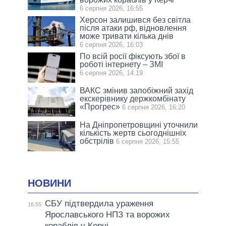
6 серпня 2026, 16:55
Херсон залишився без світла
після атаки рф, відновлення
може тривати кілька днів
6 серпня 2026, 16:03
По всій росії фіксують збої в
роботі інтернету – ЗМІ
6 серпня 2026, 14:19
ВАКС змінив запобіжний захід
екскерівнику держкомбінату
«Прогрес»
6 серпня 2026, 16:20
На Дніпропетровщині уточнили
кількість жертв сьогоднішніх
обстрілів
6 серпня 2026, 15:55
НОВИНИ
СБУ підтвердила ураження
16:55
Ярославського НПЗ та ворожих
кораблів у Керчі