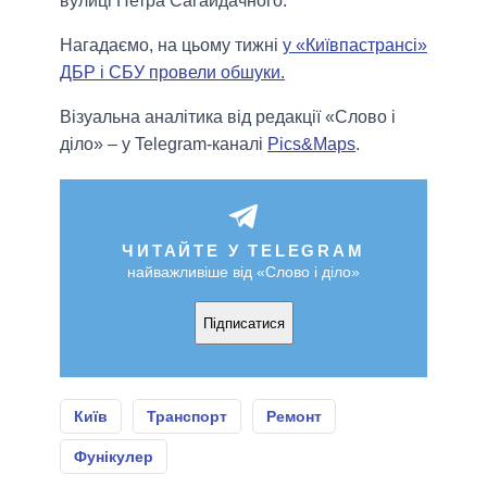
вулиці Петра Сагайдачного.
Нагадаємо, на цьому тижні
у «Київпастрансі»
ДБР і СБУ провели обшуки.
Візуальна аналітика від редакції «Слово і
діло» – у Telegram-каналі
Pics&Maps
.
ЧИТАЙТЕ У TELEGRAM
найважливіше від «Слово і діло»
Підписатися
Київ
Транспорт
Ремонт
Фунікулер