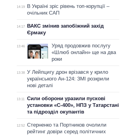
В Україні зріс рівень топ-корупції –
14:19
очільник САП
ВАКС змінив запобіжний захід
14:17
Єрмаку
Уряд продовжив послугу
13:46
«Шлюб онлайн» ще на два
роки
У Лейпцигу дрон врізався у крило
13:38
українського Ан-124: ЗМІ розкрили
нові деталі
Сили оборони уразили пускові
13:11
установки «С-400», НПЗ у Татарстані
та підрозділ окупантів
Стерненко та Портников очолили
12:52
рейтинг довіри серед політичних