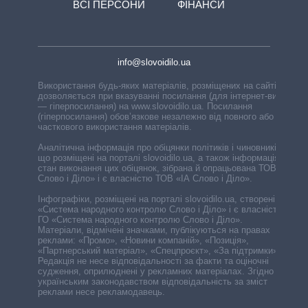
ВСІ ПЕРСОНИ
ФІНАНСИ
info@slovoidilo.ua
Використання будь-яких матеріалів, розміщених на сайті,
дозволяється при вказуванні посилання (для інтернет-видань
— гіперпосилання) на www.slovoidilo.ua. Посилання
(гіперпосилання) обов’язкове незалежно від повного або
часткового використання матеріалів.
Аналітична інформація про обіцянки політиків і чиновників,
що розміщені на порталі slovoidilo.ua, а також інформація про
стан виконання цих обіцянок, зібрана й опрацьована ТОВ «ІА
Слово і Діло» і є власністю ТОВ «ІА Слово і Діло».
Інфографіки, розміщені на порталі slovoidilo.ua, створені ГО
«Система народного контролю Слово і Діло» і є власністю
ГО «Система народного контролю Слово і Діло».
Матеріали, відмічені значками, публікуються на правах
реклами: «Промо», «Новини компаній», «Позиція»,
«Партнерський матеріал», «Спецпроєкт», «За підтримки».
Редакція не несе відповідальності за факти та оціночні
судження, оприлюднені у рекламних матеріалах. Згідно з
українським законодавством відповідальність за зміст
реклами несе рекламодавець.