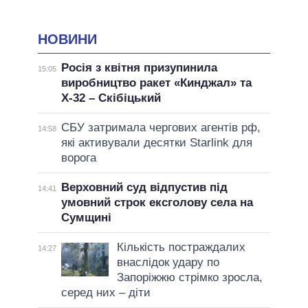
НОВИНИ
Росія з квітня призупинила
15:05
виробництво ракет «Кинджал» та
Х-32 – Скібіцький
СБУ затримала чергових агентів рф,
14:58
які активували десятки Starlink для
ворога
Верховний суд відпустив під
14:41
умовний строк ексголову села на
Сумщині
Кількість постраждалих
14:27
внаслідок удару по
Запоріжжю стрімко зросла,
серед них – діти