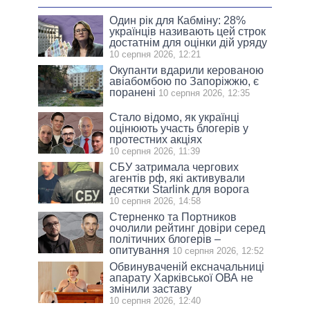
Один рік для Кабміну: 28%
українців називають цей строк
достатнім для оцінки дій уряду
10 серпня 2026, 12:21
Окупанти вдарили керованою
авіабомбою по Запоріжжю, є
поранені
10 серпня 2026, 12:35
Стало відомо, як українці
оцінюють участь блогерів у
протестних акціях
10 серпня 2026, 11:39
СБУ затримала чергових
агентів рф, які активували
десятки Starlink для ворога
10 серпня 2026, 14:58
Стерненко та Портников
очолили рейтинг довіри серед
політичних блогерів –
опитування
10 серпня 2026, 12:52
Обвинуваченій ексначальниці
апарату Харківської ОВА не
змінили заставу
10 серпня 2026, 12:40