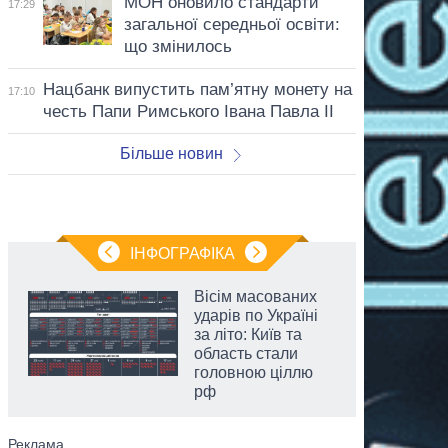
МОН оновило стандарти
17:29
загальної середньої освіти:
що змінилось
Нацбанк випустить пам’ятну монету на
17:10
честь Папи Римського Івана Павла II
Більше новин
ІНФОГРАФІКА
Вісім масованих
ударів по Україні
за літо: Київ та
область стали
головною ціллю
рф