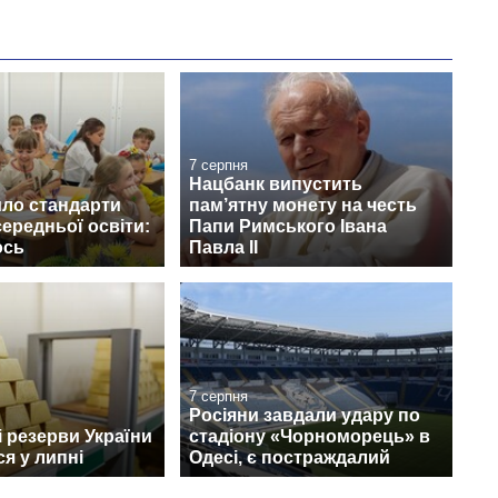
7 серпня
Нацбанк випустить
ло стандарти
пам’ятну монету на честь
середньої освіти:
Папи Римського Івана
ось
Павла II
7 серпня
Росіяни завдали удару по
 резерви України
стадіону «Чорноморець» в
я у липні
Одесі, є постраждалий