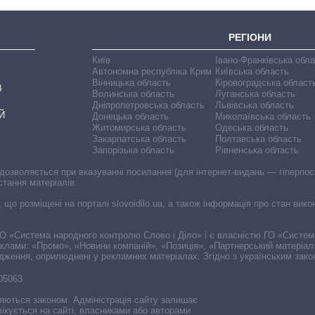
РЕГІОНИ
Київ
Івано-Франківська обл
Автономна республіка Крим
Київська область
Вінницька область
Кіровоградська област
В
Волинська область
Луганська область
Дніпропетровська область
Львівська область
Й
Донецька область
Миколаївська область
Житомирська область
Одеська область
Закарпатська область
Полтавська область
Запорізька область
Рівненська область
 дозволяється при вказуванні посилання (для інтернет-видань — гіперпоси
стання матеріалів.
, що розміщені на порталі slovoidilo.ua, а також інформація про стан вик
і ГО «Система народного контролю Слово і Діло» і є власністю ГО «Систе
еклами: «Промо», «Новини компаній», «Позиція», «Партнерський матеріал
судження, оприлюднені у рекламних матеріалах. Згідно з українським зак
-05063
няються законом. Адміністрація сайту залишає
ікується на сайті, власниками або авторами