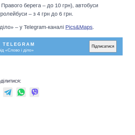
и Правого берега ‒ до 10 грн), автобуси
ролейбуси ‒ з 4 грн до 6 грн.
 діло» – у Telegram-каналі
Pics&Maps
.
У TELEGRAM
Підписатися
ід «Слово і діло»
ділитися: