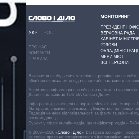
МОНІТОРИНГ
ПРЕЗИДЕНТ І ОФІС
УКР
РОС
ВЕРХОВНА РАДА
КАБІНЕТ МІНІСТРІ
ГОЛОВИ
ПРО НАС
ОБЛАДМІНІСТРАЦІ
КОНТАКТИ
МЕРИ МІСТ
ПРАВИЛА
ВСІ ПЕРСОНИ
Використання будь-яких матеріалів, розміщених на сайті,
обов’язкове незалежно від повного або часткового викори
Аналітична інформація про обіцянки політиків і чиновників
Діло» і є власністю ТОВ «ІА Слово і Діло».
Інфографіки, розміщені на порталі slovoidilo.ua, створен
Матеріали, відмічені значками, публікуються на правах р
Редакція не несе відповідальності за факти та оціночні 
рекламодавець.
Cуб'єкт у сфері онлайн-медіа. Ідентифікатор медіа – R40
© 2009—2026
«Слово і Діло»
.
Всі права захищені і охоро
за собою право не погоджуватися з інформацією, яка публ