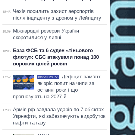
Чехія посилить захист аеропортів
18:45
після інциденту з дроном у Лейпцигу
Міжнародні резерви України
18:09
скоротилися у липні
База ФСБ та 6 суден «тіньового
18:05
флоту»: СБС атакували понад 100
ворожих цілей росіян
Дефіцит пам’яті:
ІНФОГРАФІКА
17:52
як зріс попит на чипи за
останні роки і що
прогнозують на 2027-й
Армія рф завдала ударів по 7 об'єктах
17:38
Укрнафти, які забезпечують видобуток
нафти та газу