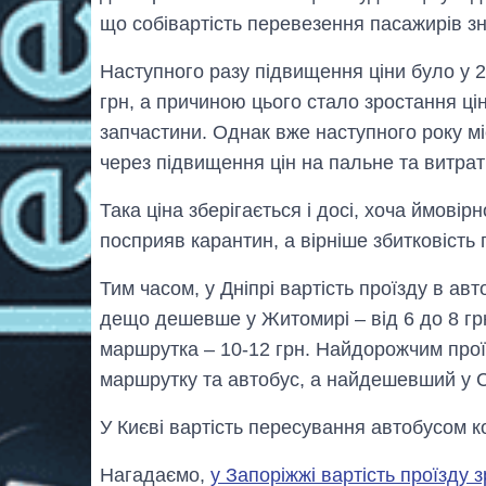
що собівартість перевезення пасажирів з
Наступного разу підвищення ціни було у 2
грн, а причиною цього стало зростання ці
запчастини. Однак вже наступного року мі
через підвищення цін на пальне та витрат
Така ціна зберігається і досі, хоча ймовір
посприяв карантин, а вірніше збитковіст
Тим часом, у Дніпрі вартість проїзду в авт
дещо дешевше у Житомирі ‒ від 6 до 8 грн.
маршрутка ‒ 10-12 грн. Найдорожчим проїз
маршрутку та автобус, а найдешевший у С
У Києві вартість пересування автобусом ко
Нагадаємо,
у Запоріжжі вартість проїзду 