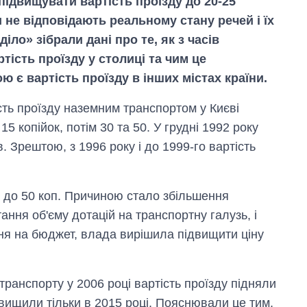
підвищувати вартість проїзду до 20-25
 не відповідають реальному стану речей і їх
іло» зібрали дані про те, як з часів
тість проїзду у столиці та чим це
 є вартість проїзду в інших містах країни.
ість проїзду наземним транспортом у Києві
5 копійок, потім 30 та 50. У грудні 1992 року
. Зрештою, з 1996 року і до 1999-го вартість
а до 50 коп. Причиною стало збільшення
ння об'єму дотацій на транспортну галузь, і
ня на бюджет, влада вирішила підвищити ціну
транспорту у 2006 році вартість проїзду підняли
підвищили тільки в 2015 році. Пояснювали це тим,