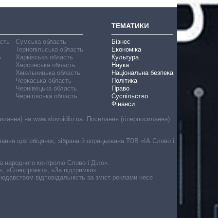
ТЕМАТИКИ
асть
Сумська область
Бізнес
Тернопільська область
Економіка
ь
Харківська область
Культура
Херсонська область
Наука
Хмельницька область
Національна безпека
Черкаська область
Політика
Чернівецька область
Право
Чернігівська область
Суспільство
Фінанси
лання) на www.slovoidilo.ua. Посилання (гіперпосилання)
онання цих обіцянок, зібрана й опрацьована ТОВ «ІА Слово і
ма народного контролю Слово і Діло».
», «Спецпроєкт», «За підтримки».
онодавством відповідальність за зміст реклами несе