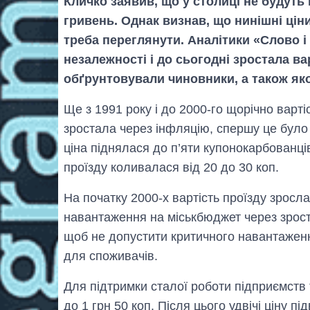
Кличко заявив, що у столиці не будуть 
гривень. Однак визнав, що нинішні ціни
треба переглянути. Аналітики «Слово і д
незалежності і до сьогодні зростала вар
обґрунтовували чиновники, а також якою
Ще з 1991 року і до 2000-го щорічно варт
зростала через інфляцію, спершу це було 1
ціна піднялася до п’яти купонокарбованців
проїзду коливалася від 20 до 30 коп.
На початку 2000-х вартість проїзду зросл
навантаження на міськбюджет через зроста
щоб не допустити критичного навантажен
для споживачів.
Для підтримки сталої роботи підприємств 
до 1 грн 50 коп. Після цього удвічі ціну 