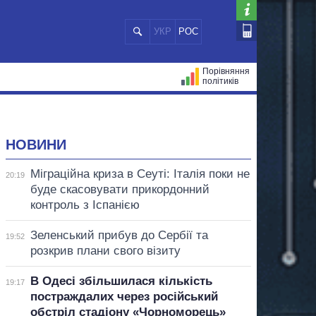
УКР
РОС
Порівняння
політиків
ЦІЙ
МЕРИ МІСТ
ВСІ ПЕРСОНИ
НОВИНИ
Міграційна криза в Сеуті: Італія поки не
20:19
буде скасовувати прикордонний
контроль з Іспанією
Зеленський прибув до Сербії та
19:52
розкрив плани свого візиту
В Одесі збільшилася кількість
19:17
постраждалих через російський
обстріл стадіону «Чорноморець»