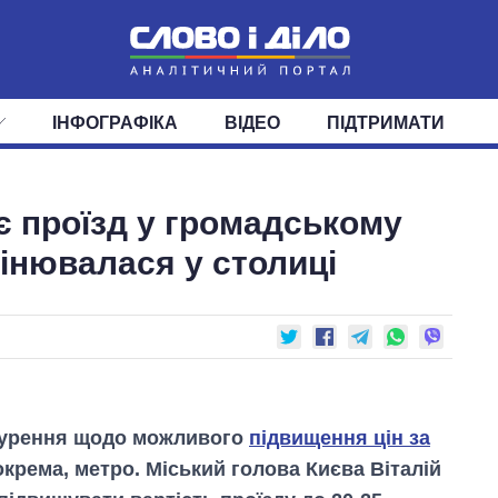
ІНФОГРАФІКА
ВІДЕО
ПІДТРИМАТИ
ІС
СТРІЧКА
ВЕРХОВНА РАДА
ПОДІЇ
СТАТТІ
КАБІНЕТ МІНІСТРІВ
ДУМКИ
ОГЛЯДИ
ГОЛОВИ ОБЛАДМІНІСТРА
ДАЙДЖЕСТИ
ує проїзд у громадському
ПОЛІТИКА
ДЕПУТАТИ
ЕКОНОМІКА
КОМІТЕТИ
СУСПІЛЬСТВО
ФРАКЦІЇ
ОКРУГИ
СВІТ
мінювалася у столиці
обурення щодо можливого
підвищення цін за
зокрема, метро. Міський голова Києва Віталій