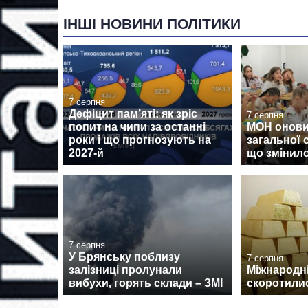
ІНШІ НОВИНИ ПОЛІТИКИ
7 серпня
Дефіцит пам’яті: як зріс
7 серпня
попит на чипи за останні
МОН онови
роки і що прогнозують на
загальної 
2027-й
що змінил
7 серпня
У Брянську поблизу
7 серпня
залізниці пролунали
Міжнародні
вибухи, горять склади – ЗМІ
скоротилис