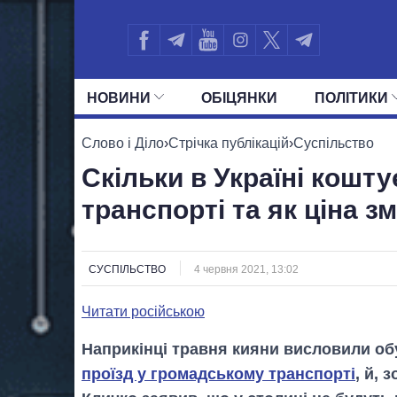
НОВИНИ
ОБIЦЯНКИ
ПОЛIТИКИ
УСІ ПОЛІТИКИ
ПРЕЗИДЕНТ І ОФ
Слово і Діло
›
Стрічка публікацій
›
Суспільство
Скільки в Україні кошт
транспорті та як ціна з
СУСПІЛЬСТВО
4 червня 2021, 13:02
Читати російською
Наприкінці травня кияни висловили 
проїзд у громадському транспорті
, й, 