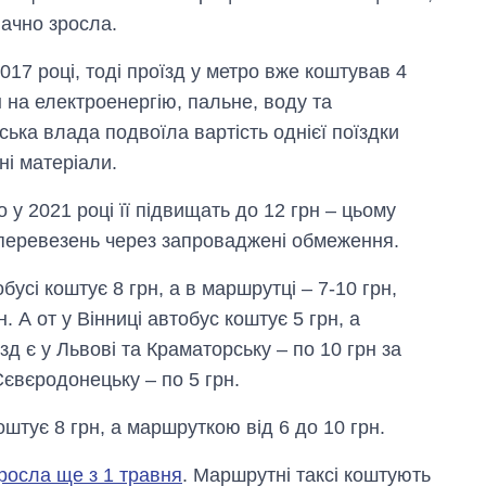
начно зросла.
017 році, тоді проїзд у метро вже коштував 4
н на електроенергію, пальне, воду та
ська влада подвоїла вартість однієї поїздки
ні матеріали.
но у 2021 році її підвищать до 12 грн ‒ цьому
ь перевезень через запроваджені обмеження.
обусі коштує 8 грн, а в маршрутці ‒ 7-10 грн,
 А от у Вінниці автобус коштує 5 грн, а
Від 1 місяця – до 5
років: хто і як
д є у Львові та Краматорську ‒ по 10 грн за
довго обіймав
євєродонецьку ‒ по 5 грн.
посаду керівника
СЗР
штує 8 грн, а маршруткою від 6 до 10 грн.
зросла ще з 1 травня
. Маршрутні таксі коштують