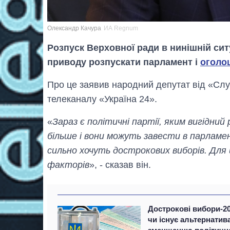
Олександр Качура
ИА Regnum
Розпуск Верховної ради в нинішній си
приводу розпускати парламент і
оголо
Про це заявив народний депутат від «Сл
телеканалу «Україна 24».
«
Зараз є політичні партії, яким вигідни
більше і вони можуть завести в парлам
сильно хочуть дострокових виборів. Для 
факторів
», - сказав він.
Дострокові вибори-20
чи існує альтернатив