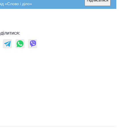
Підписатися
ід «Слово і діло»
ділитися: