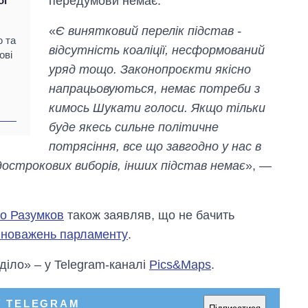
передумови немає.
ої
«
Є винятковий перелік підстав -
ю та
відсутність коаліції, несформований
ові
уряд тощо. Законопроєкти якісно
напрацьовуються, немає потреби з
кимось Шукати голоси. Якщо тільки
буде якесь сильне політичне
потрясіння, все що завгодно у нас в
 дострокових виборів, інших підстав немає
», —
о Разумков
також заявляв, що не бачить
вноважень парламенту
.
 діло» – у Telegram-каналі
Pics&Maps
.
У TELEGRAM