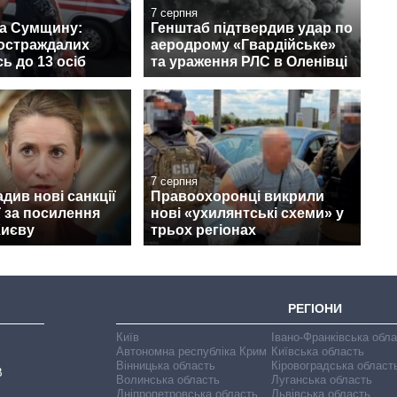
7 серпня
на Сумщину:
Генштаб підтвердив удар по
постраждалих
аеродрому «Гвардійське»
ь до 13 осіб
та ураження РЛС в Оленівці
7 серпня
див нові санкції
Правоохоронці викрили
ї за посилення
нові «ухилянтські схеми» у
Києву
трьох регіонах
РЕГІОНИ
Київ
Івано-Франківська обл
Автономна республіка Крим
Київська область
Вінницька область
Кіровоградська област
В
Волинська область
Луганська область
Дніпропетровська область
Львівська область