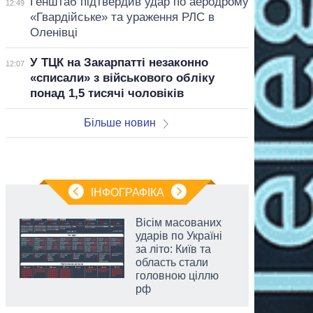
Генштаб підтвердив удар по аеродрому
12:49
«Гвардійське» та ураження РЛС в
Оленівці
У ТЦК на Закарпатті незаконно
12:07
«списали» з військового обліку
понад 1,5 тисячі чоловіків
Більше новин
ІНФОГРАФІКА
Вісім масованих
ударів по Україні
за літо: Київ та
область стали
головною ціллю
рф