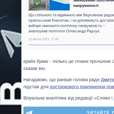
зменшенню політичн
напруженості
Що спільного та відмінного між Верховною радо
ізраїльським Кнесетом, і чи допоможуть дострок
вибори зменшити політичну напруженість ‒
аналізував політолог Олександр Радчук.
13 квітня 2021, 17:48
країні буває - тільки це стане причиною
сказав він.
Нагадаємо, що раніше голова ради
Дмитр
підстав для
дострокового припинення по
Візуальна аналітика від редакції «Слово і
ЧИТАЙТЕ 