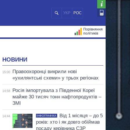
УКР
РОС
Порівняння
політиків
ЦІЙ
МЕРИ МІСТ
ВСІ ПЕРСОНИ
НОВИНИ
Правоохоронці викрили нові
15:00
«ухилянтські схеми» у трьох регіонах
Росія імпортувала з Південної Кореї
14:58
майже 30 тисяч тонн нафтопродуктів –
ЗМІ
Від 1 місяця – до 5
ІНФОГРАФІКА
14:44
років: хто і як довго обіймав
посаду керівника СЗР