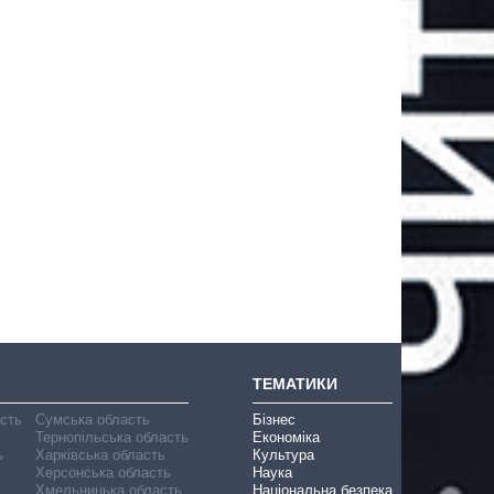
ТЕМАТИКИ
асть
Сумська область
Бізнес
Тернопільська область
Економіка
ь
Харківська область
Культура
Херсонська область
Наука
Хмельницька область
Національна безпека