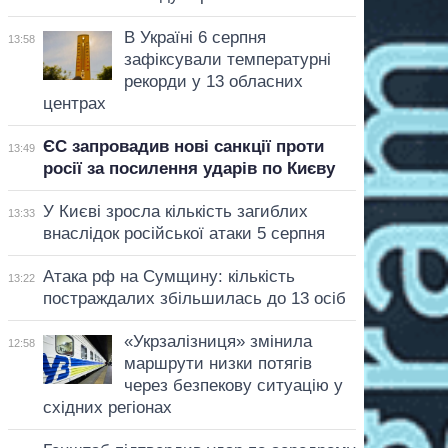
В Україні 6 серпня
13:58
зафіксували температурні
рекорди у 13 обласних
центрах
ЄС запровадив нові санкції проти
13:49
росії за посилення ударів по Києву
У Києві зросла кількість загиблих
13:33
внаслідок російської атаки 5 серпня
Атака рф на Сумщину: кількість
13:22
постраждалих збільшилась до 13 осіб
«Укрзалізниця» змінила
12:58
маршрути низки потягів
через безпекову ситуацію у
східних регіонах