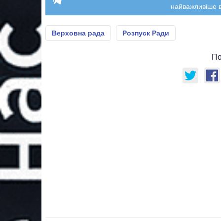
найважливіше в
Верховна рада
Розпуск Ради
По