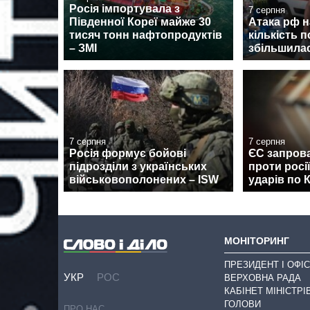
Росія імпортувала з
7 серпня
Південної Кореї майже 30
Атака рф 
тисяч тонн нафтопродуктів
кількість 
– ЗМІ
збільшилас
7 серпня
7 серпня
Росія формує бойові
ЄС запрова
підрозділи з українських
проти росі
військовополонених – ISW
ударів по 
МОНІТОРИНГ
ПРЕЗИДЕНТ І ОФІС
УКР
РОС
ВЕРХОВНА РАДА
КАБІНЕТ МІНІСТРІ
ГОЛОВИ
ПРО НАС