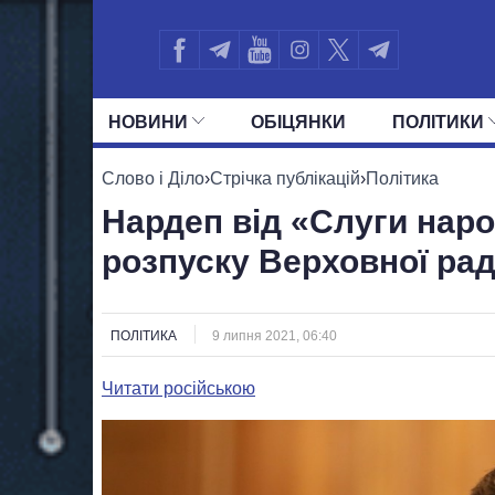
НОВИНИ
ОБIЦЯНКИ
ПОЛIТИКИ
УСІ ПОЛІТИКИ
ПРЕЗИДЕНТ І ОФ
Слово і Діло
›
Стрічка публікацій
›
Політика
Нардеп від «Слуги нар
розпуску Верховної ра
ПОЛІТИКА
9 липня 2021, 06:40
Читати російською