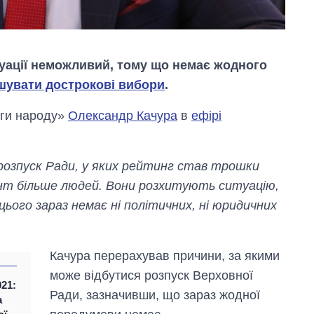
туації неможливий, тому що немає жодного
шувати дострокові вибори
.
уги народу»
Олександр Качура
в
ефірі
й розпуск Ради, у яких рейтинг став трошки
ент більше людей. Вони розхитують ситуацію,
цього зараз немає ні політичних, ні юридичних
Як змінився
бюджет
Міністерства
Качура перерахував причини, за якими
оборони за 13
може відбутися розпуск Верховної
років війни з
21:
росією
Ради, зазначивши, що зараз жодної
а