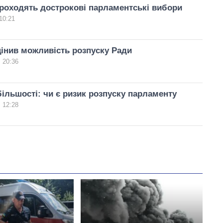
проходять дострокові парламентські вибори
10:21
інив можливість розпуску Ради
 20:36
ільшості: чи є ризик розпуску парламенту
 12:28