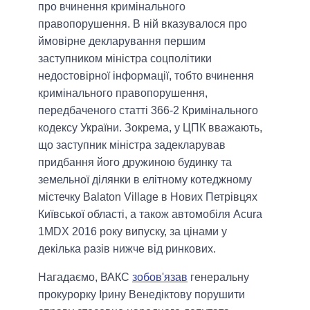
про вчинення кримінального
правопорушення. В ній вказувалося про
ймовірне декларування першим
заступником міністра соцполітики
недостовірної інформації, тобто вчинення
кримінального правопорушення,
передбаченого статті 366-2 Кримінального
кодексу України. Зокрема, у ЦПК вважають,
що заступник міністра задекларував
придбання його дружиною будинку та
земельної ділянки в елітному котеджному
містечку Balaton Village в Нових Петрівцях
Київської області, а також автомобіля Acura
1MDX 2016 року випуску, за цінами у
декілька разів нижче від ринкових.
Нагадаємо, ВАКС
зобов'язав
генеральну
прокурорку Ірину Венедіктову порушити