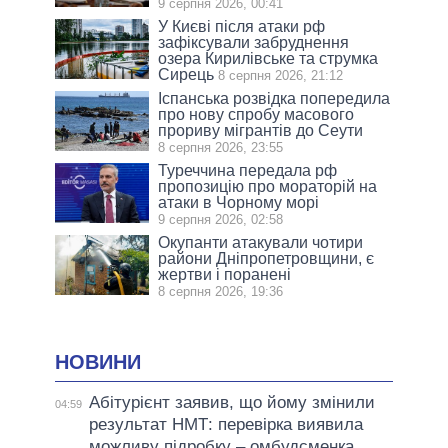
9 серпня 2026, 00:41
У Києві після атаки рф
зафіксували забруднення
озера Кирилівське та струмка
Сирець
8 серпня 2026, 21:12
Іспанська розвідка попередила
про нову спробу масового
прориву мігрантів до Сеути
8 серпня 2026, 23:55
Туреччина передала рф
пропозицію про мораторій на
атаки в Чорному морі
9 серпня 2026, 02:58
Окупанти атакували чотири
райони Дніпропетровщини, є
жертви і поранені
8 серпня 2026, 19:36
НОВИНИ
Абітурієнт заявив, що йому змінили
04:59
результат НМТ: перевірка виявила
можливу підробку – омбудсменка