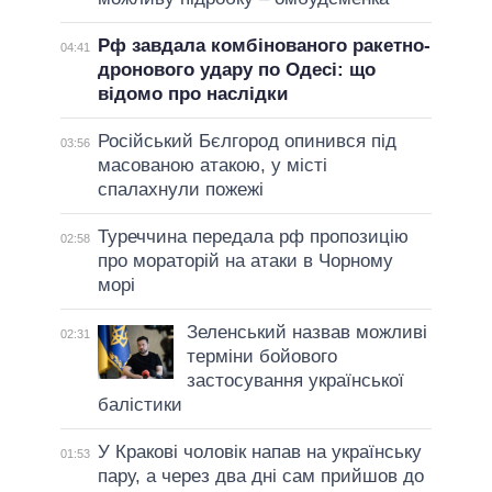
Рф завдала комбінованого ракетно-
04:41
дронового удару по Одесі: що
відомо про наслідки
Російський Бєлгород опинився під
03:56
масованою атакою, у місті
спалахнули пожежі
Туреччина передала рф пропозицію
02:58
про мораторій на атаки в Чорному
морі
Зеленський назвав можливі
02:31
терміни бойового
застосування української
балістики
У Кракові чоловік напав на українську
01:53
пару, а через два дні сам прийшов до