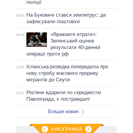
поліції
На Буковині стався землетрус: де
00:55
зафіксували поштовхи
«Вражаючі втрати»:
00:41
Зеленський оцінив
результати 40-денної
операції проти рф
Іспанська розвідка попередила про
23:55
нову спробу масового прориву
мігрантів до Сеути
Росіяни вдарили по середмістю
21:57
Павлограда, є постраждалі
Більше новин
ІНФОГРАФІКА