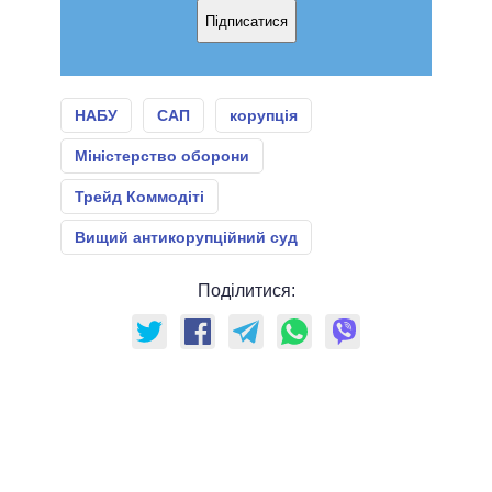
Підписатися
НАБУ
САП
корупція
Міністерство оборони
Трейд Коммодіті
Вищий антикорупційний суд
Поділитися: