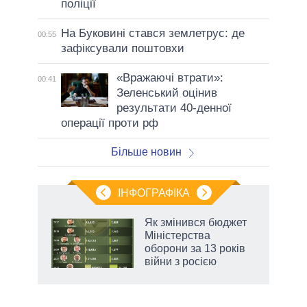
поліції
На Буковині стався землетрус: де
00:55
зафіксували поштовхи
«Вражаючі втрати»:
00:41
Зеленський оцінив
результати 40-денної
операції проти рф
Більше новин
ІНФОГРАФІКА
 5
Як змінився бюджет
вго
Міністерства
оборони за 13 років
війни з росією