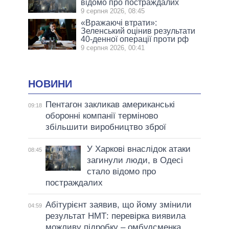
відомо про постраждалих
9 серпня 2026, 08:45
«Вражаючі втрати»:
Зеленський оцінив результати
40-денної операції проти рф
9 серпня 2026, 00:41
НОВИНИ
Пентагон закликав американські
09:18
оборонні компанії терміново
збільшити виробництво зброї
У Харкові внаслідок атаки
08:45
загинули люди, в Одесі
стало відомо про
постраждалих
Абітурієнт заявив, що йому змінили
04:59
результат НМТ: перевірка виявила
можливу підробку – омбудсменка