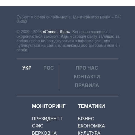
Cуб'єкт у сфері онлайн-медіа. Ідентифікатор медіа – R40-
05063
© 2009—2026
«Слово і Діло»
.
Всі права захищені і
охороняються законом. Адміністрація сайту залишає за
собою право не погоджуватися з інформацією, яка
публікується на сайті, власниками або авторами якої є треті
особи.
УКР
РОС
ПРО НАС
КОНТАКТИ
ПРАВИЛА
МОНІТОРИНГ
ТЕМАТИКИ
ПРЕЗИДЕНТ І
БІЗНЕС
ОФІС
ЕКОНОМІКА
ВЕРХОВНА
КУЛЬТУРА