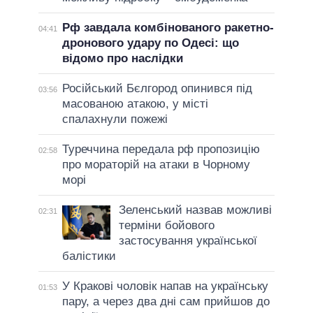
Рф завдала комбінованого ракетно-
04:41
дронового удару по Одесі: що
відомо про наслідки
Російський Бєлгород опинився під
03:56
масованою атакою, у місті
спалахнули пожежі
Туреччина передала рф пропозицію
02:58
про мораторій на атаки в Чорному
морі
Зеленський назвав можливі
02:31
терміни бойового
застосування української
балістики
У Кракові чоловік напав на українську
01:53
пару, а через два дні сам прийшов до