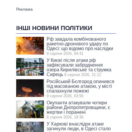
ІНШІ НОВИНИ ПОЛІТИКИ
Рф завдала комбінованого
ракетно-дронового удару по
Одесі: що відомо про наслідки
9 серпня 2026, 04:41
У Києві після атаки рф
зафіксували забруднення
озера Кирилівське та струмка
Сирець
8 серпня 2026, 21:12
Російський Бєлгород опинився
під масованою атакою, у місті
спалахнули пожежі
9 серпня 2026, 03:56
Окупанти атакували чотири
райони Дніпропетровщини, є
жертви і поранені
8 серпня 2026, 19:36
У Харкові внаслідок атаки
загинули люди, в Одесі стало