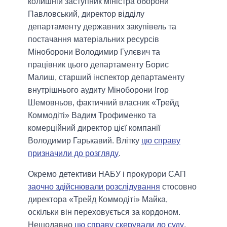
колишній заступник міністра оборони
Павловський, директор відділу
департаменту державних закупівель та
постачання матеріальних ресурсів
Міноборони Володимир Гулєвич та
працівник цього департаменту Борис
Малиш, старший інспектор департаменту
внутрішнього аудиту Міноборони Ігор
Шемовньов, фактичний власник «Трейд
Коммодіті» Вадим Трофименко та
комерційний директор цієї компанії
Володимир Гарькавий. Влітку
цю справу
призначили до розгляду
.
Окремо детективи НАБУ і прокурори САП
заочно здійснювали розслідування
стосовно
директора «Трейд Коммодіті» Майка,
оскільки він переховується за кордоном.
Нещодавно
цю справу скерували до суду
.