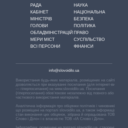
РАДА
НАУКА
КАБІНЕТ
НАЦІОНАЛЬНА
МІНІСТРІВ
БЕЗПЕКА
ГОЛОВИ
ПОЛІТИКА
ОБЛАДМІНІСТРАЦІЙ
ПРАВО
МЕРИ МІСТ
СУСПІЛЬСТВО
ВСІ ПЕРСОНИ
ФІНАНСИ
info@slovoidilo.ua
Використання будь-яких матеріалів, розміщених на сайті,
дозволяється при вказуванні посилання (для інтернет-видань
— гіперпосилання) на www.slovoidilo.ua. Посилання
(гіперпосилання) обов’язкове незалежно від повного або
часткового використання матеріалів.
Аналітична інформація про обіцянки політиків і чиновників,
що розміщені на порталі slovoidilo.ua, а також інформація про
стан виконання цих обіцянок, зібрана й опрацьована ТОВ «ІА
Слово і Діло» і є власністю ТОВ «ІА Слово і Діло».
Інфографіки, розміщені на порталі slovoidilo.ua, створені ГО