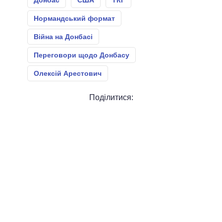
Донбас
США
ТКГ
Нормандський формат
Війна на Донбасі
Переговори щодо Донбасу
Олексій Арестович
Поділитися: