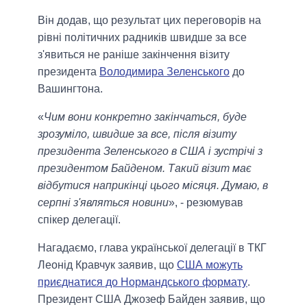
Він додав, що результат цих переговорів на
рівні політичних радників швидше за все
з'явиться не раніше закінчення візиту
президента
Володимира Зеленського
до
Вашингтона.
«
Чим вони конкретно закінчаться, буде
зрозуміло, швидше за все, після візиту
президента Зеленського в США і зустрічі з
президентом Байденом. Такий візит має
відбутися наприкінці цього місяця. Думаю, в
серпні з'являться новини
», - резюмував
спікер делегації.
Нагадаємо, глава української делегації в ТКГ
Леонід Кравчук заявив, що
США можуть
приєднатися до Нормандського формату
.
Президент США Джозеф Байден заявив, що