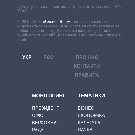
Cуб'єкт у сфері онлайн-медіа. Ідентифікатор медіа – R40-
05063
© 2009—2026
«Слово і Діло»
.
Всі права захищені і
охороняються законом. Адміністрація сайту залишає за
собою право не погоджуватися з інформацією, яка
публікується на сайті, власниками або авторами якої є треті
особи.
УКР
РОС
ПРО НАС
КОНТАКТИ
ПРАВИЛА
МОНІТОРИНГ
ТЕМАТИКИ
ПРЕЗИДЕНТ І
БІЗНЕС
ОФІС
ЕКОНОМІКА
ВЕРХОВНА
КУЛЬТУРА
РАДА
НАУКА