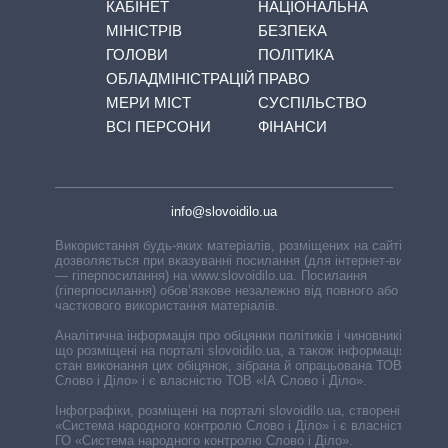
КАБІНЕТ
НАЦІОНАЛЬНА
МІНІСТРІВ
БЕЗПЕКА
ГОЛОВИ
ПОЛІТИКА
ОБЛАДМІНІСТРАЦІЙ
ПРАВО
МЕРИ МІСТ
СУСПІЛЬСТВО
ВСІ ПЕРСОНИ
ФІНАНСИ
info@slovoidilo.ua
Використання будь-яких матеріалів, розміщених на сайті,
дозволяється при вказуванні посилання (для інтернет-видань
— гіперпосилання) на www.slovoidilo.ua. Посилання
(гіперпосилання) обов’язкове незалежно від повного або
часткового використання матеріалів.
Аналітична інформація про обіцянки політиків і чиновників,
що розміщені на порталі slovoidilo.ua, а також інформація про
стан виконання цих обіцянок, зібрана й опрацьована ТОВ «ІА
Слово і Діло» і є власністю ТОВ «ІА Слово і Діло».
Інфографіки, розміщені на порталі slovoidilo.ua, створені ГО
«Система народного контролю Слово і Діло» і є власністю
ГО «Система народного контролю Слово і Діло».