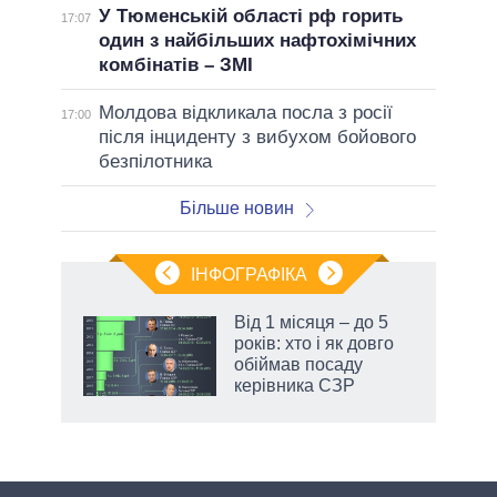
У Тюменській області рф горить
17:07
один з найбільших нафтохімічних
комбінатів – ЗМІ
Молдова відкликала посла з росії
17:00
після інциденту з вибухом бойового
безпілотника
Більше новин
ІНФОГРАФІКА
Від 1 місяця – до 5
ть
років: хто і як довго
обіймав посаду
керівника СЗР