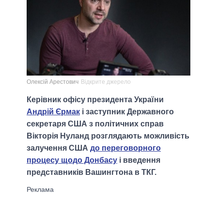
Олексій Арестович
Відкрите джерело
Керівник офісу президента України
Андрій Єрмак
і заступник Державного
секретаря США з політичних справ
Вікторія Нуланд розглядають можливість
залучення США
до переговорного
процесу щодо Донбасу
і введення
представників Вашингтона в ТКГ.