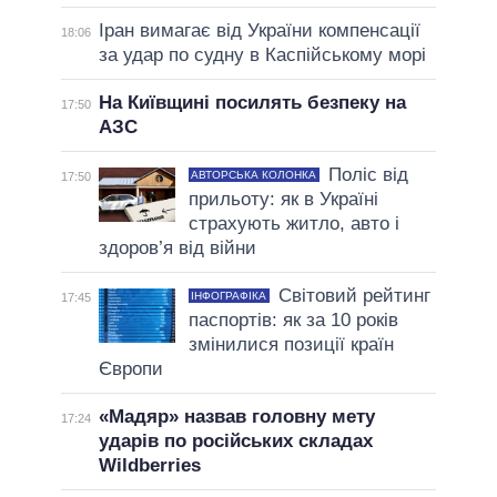
Іран вимагає від України компенсації
18:06
за удар по судну в Каспійському морі
На Київщині посилять безпеку на
17:50
АЗС
Поліс від
АВТОРСЬКА КОЛОНКА
17:50
прильоту: як в Україні
страхують житло, авто і
здоров’я від війни
Світовий рейтинг
ІНФОГРАФІКА
17:45
паспортів: як за 10 років
змінилися позиції країн
Європи
«Мадяр» назвав головну мету
17:24
ударів по російських складах
Wildberries