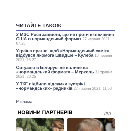
ЧИТАЙТЕ ТАКОЖ
У МЗС Росії заявили, що не проти включення
США в нормандський формат
27 червня 2021,
07:28
Україна прагне, щоб «Нормандський саміт»
відбувся якомога швидше – Кулеба
18 червня
2021, 13:27
Ситуація в Білорусі не вплине на
«нормандський формат» – Меркель
31 травня
2021, 20:25
У ТКГ підбили підсумки зустрічі
«нормандських» радників
27 травня 2021, 11:58