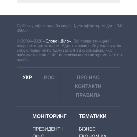
Cуб'єкт у сфері онлайн-медіа. Ідентифікатор медіа – R40-
05063
© 2009—2026
«Слово і Діло»
.
Всі права захищені і
охороняються законом. Адміністрація сайту залишає за
собою право не погоджуватися з інформацією, яка
публікується на сайті, власниками або авторами якої є треті
особи.
УКР
РОС
ПРО НАС
КОНТАКТИ
ПРАВИЛА
МОНІТОРИНГ
ТЕМАТИКИ
ПРЕЗИДЕНТ І
БІЗНЕС
ОФІС
ЕКОНОМІКА