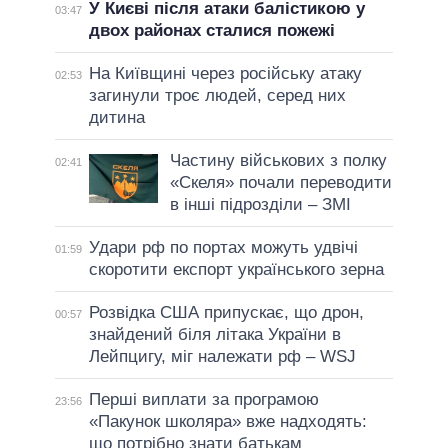
У Києві після атаки балістикою у
03:47
двох районах сталися пожежі
На Київщині через російську атаку
02:53
загинули троє людей, серед них
дитина
Частину військових з полку
02:41
«Скеля» почали переводити
в інші підрозділи – ЗМІ
Удари рф по портах можуть удвічі
01:59
скоротити експорт українського зерна
Розвідка США припускає, що дрон,
00:57
знайдений біля літака України в
Лейпцигу, міг належати рф – WSJ
Перші виплати за програмою
23:56
«Пакунок школяра» вже надходять:
що потрібно знати батькам