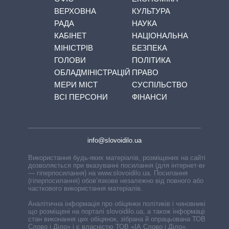
ВЕРХОВНА
КУЛЬТУРА
РАДА
НАУКА
КАБІНЕТ
НАЦІОНАЛЬНА
МІНІСТРІВ
БЕЗПЕКА
ГОЛОВИ
ПОЛІТИКА
ОБЛАДМІНІСТРАЦІЙ
ПРАВО
МЕРИ МІСТ
СУСПІЛЬСТВО
ВСІ ПЕРСОНИ
ФІНАНСИ
info@slovoidilo.ua
Використання будь-яких матеріалів, розміщених на сайті,
дозволяється при вказуванні посилання (для інтернет-видань
— гіперпосилання) на www.slovoidilo.ua. Посилання
(гіперпосилання) обов’язкове незалежно від повного або
часткового використання матеріалів.
Аналітична інформація про обіцянки політиків і чиновників,
що розміщені на порталі slovoidilo.ua, а також інформація про
стан виконання цих обіцянок, зібрана й опрацьована ТОВ «ІА
Слово і Діло» і є власністю ТОВ «ІА Слово і Діло».