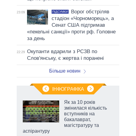
Ворог обстріляв
ПІДСУМКИ
23:09
стадіон «Чорноморець», а
Сенат США підтримав
«пекельні санкції» проти рф. Головне
за день
Окупанти вдарили з РСЗВ по
22:29
Слов'янську, є жертва і поранені
Більше новин
ІНФОГРАФІКА
Як за 10 років
раїні
змінилася кількість
ої
вступників на
бакалаврат,
магістратуру та
аспірантуру