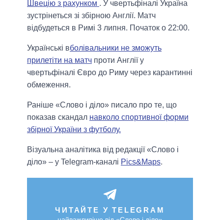
Швецію з рахунком
. У чвертьфіналі Україна
зустрінеться зі збірною Англії. Матч
відбудеться в Римі 3 липня. Початок о 22:00.
Українські в
болівальники не зможуть
прилетіти на матч
проти Англії у
чвертьфіналі Євро до Риму через карантинні
обмеження.
Раніше «Слово і діло» писало про те, що
показав скандал
навколо спортивної форми
збірної України з футболу.
Візуальна аналітика від редакції «Слово і
діло» – у Telegram-каналі
Pics&Maps
.
ЧИТАЙТЕ У TELEGRAM
найважливіше від «Слово і діло»