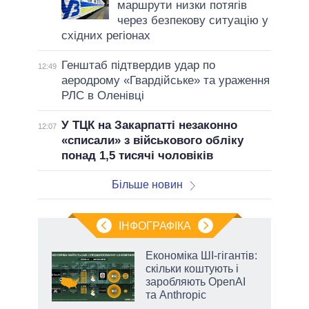
маршрути низки потягів
через безпекову ситуацію у
східних регіонах
Генштаб підтвердив удар по
12:49
аеродрому «Гвардійське» та ураження
РЛС в Оленівці
У ТЦК на Закарпатті незаконно
12:07
«списали» з військового обліку
понад 1,5 тисячі чоловіків
Більше новин
ІНФОГРАФІКА
жет
Економіка ШІ-гігантів:
скільки коштують і
ків
заробляють OpenAI
та Anthropic