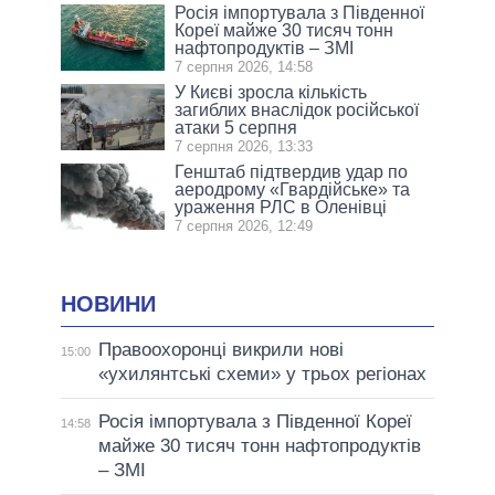
Росія імпортувала з Південної
Кореї майже 30 тисяч тонн
нафтопродуктів – ЗМІ
7 серпня 2026, 14:58
У Києві зросла кількість
загиблих внаслідок російської
атаки 5 серпня
7 серпня 2026, 13:33
Генштаб підтвердив удар по
аеродрому «Гвардійське» та
ураження РЛС в Оленівці
7 серпня 2026, 12:49
НОВИНИ
Правоохоронці викрили нові
15:00
«ухилянтські схеми» у трьох регіонах
Росія імпортувала з Південної Кореї
14:58
майже 30 тисяч тонн нафтопродуктів
– ЗМІ