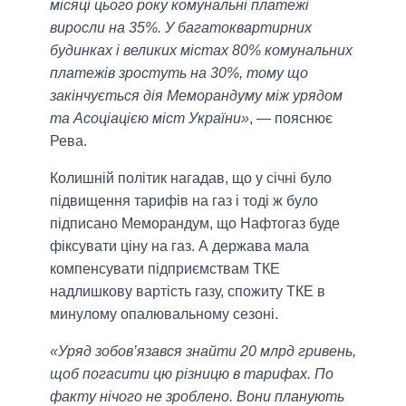
місяці цього року комунальні платежі
виросли на 35%. У багатоквартирних
будинках і великих містах 80% комунальних
платежів зростуть на 30%, тому що
закінчується дія Меморандуму між урядом
та Асоціацією міст України»
, — пояснює
Рева.
Колишній політик нагадав, що у січні було
підвищення тарифів на газ і тоді ж було
підписано Меморандум, що Нафтогаз буде
фіксувати ціну на газ. А держава мала
компенсувати підприємствам ТКЕ
надлишкову вартість газу, спожиту ТКЕ в
минулому опалювальному сезоні.
«Уряд зобов’язався знайти 20 млрд гривень,
щоб погасити цю різницю в тарифах. По
факту нічого не зроблено. Вони планують