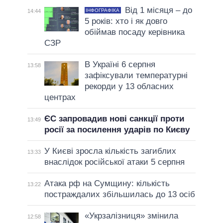
Від 1 місяця – до
ІНФОГРАФІКА
14:44
5 років: хто і як довго
обіймав посаду керівника
СЗР
В Україні 6 серпня
13:58
зафіксували температурні
рекорди у 13 обласних
центрах
ЄС запровадив нові санкції проти
13:49
росії за посилення ударів по Києву
У Києві зросла кількість загиблих
13:33
внаслідок російської атаки 5 серпня
Атака рф на Сумщину: кількість
13:22
постраждалих збільшилась до 13 осіб
«Укрзалізниця» змінила
12:58