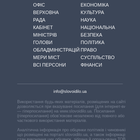
ОФІС
ЕКОНОМІКА
ВЕРХОВНА
КУЛЬТУРА
РАДА
НАУКА
КАБІНЕТ
НАЦІОНАЛЬНА
МІНІСТРІВ
БЕЗПЕКА
ГОЛОВИ
ПОЛІТИКА
ОБЛАДМІНІСТРАЦІЙ
ПРАВО
МЕРИ МІСТ
СУСПІЛЬСТВО
ВСІ ПЕРСОНИ
ФІНАНСИ
info@slovoidilo.ua
Використання будь-яких матеріалів, розміщених на сайті,
дозволяється при вказуванні посилання (для інтернет-видань
— гіперпосилання) на www.slovoidilo.ua. Посилання
(гіперпосилання) обов’язкове незалежно від повного або
часткового використання матеріалів.
Аналітична інформація про обіцянки політиків і чиновників,
що розміщені на порталі slovoidilo.ua, а також інформація про
стан виконання цих обіцянок, зібрана й опрацьована ТОВ «ІА