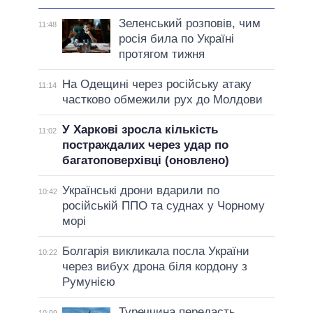
Зеленський розповів, чим
11:48
росія била по Україні
протягом тижня
На Одещині через російську атаку
11:14
частково обмежили рух до Молдови
У Харкові зросла кількість
11:02
постраждалих через удар по
багатоповерхівці (оновлено)
Українські дрони вдарили по
10:42
російській ППО та суднах у Чорному
морі
Болгарія викликала посла України
10:22
через вибух дрона біля кордону з
Румунією
Туреччина передасть