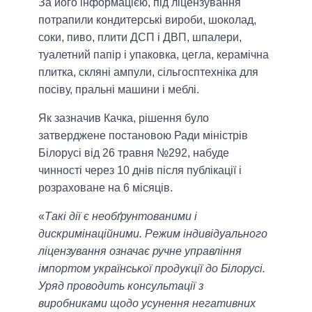
За його інформацією, під ліцензування
потрапили кондитерські вироби, шоколад,
соки, пиво, плити ДСП і ДВП, шпалери,
туалетний папір і упаковка, цегла, керамічна
плитка, скляні ампули, сільгосптехніка для
посіву, пральні машини і меблі.
Як зазначив Качка, рішення було
затверджене постановою Ради міністрів
Білорусі від 26 травня №292, набуде
чинності через 10 днів після публікації і
розраховане на 6 місяців.
«
Такі дії є необґрунтованими і
дискримінаційними. Режим індивідуального
ліцензування означає ручне управління
імпортом української продукції до Білорусі.
Уряд проводить консультації з
виробниками щодо усунення негативних