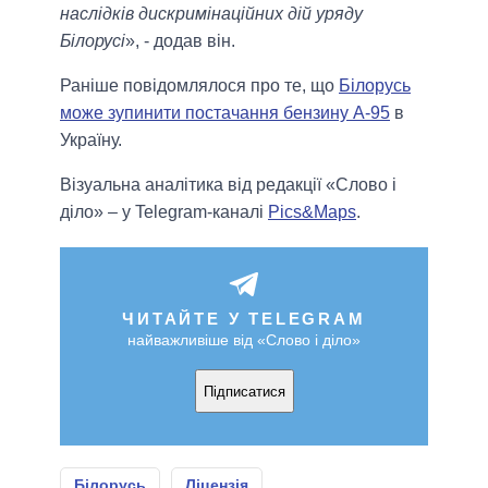
наслідків дискримінаційних дій уряду
Білорусі
», - додав він.
Раніше повідомлялося про те, що
Білорусь
може зупинити постачання бензину А-95
в
Україну.
Візуальна аналітика від редакції «Слово і
діло» – у Telegram-каналі
Pics&Maps
.
ЧИТАЙТЕ У TELEGRAM
найважливіше від «Слово і діло»
Підписатися
Білорусь
Ліцензія