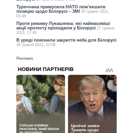
Туреччина примусила НАТО пом'якшити
позицію щодо Білорусі – ЗМІ
28 травня 2021,
01:48
Проти режиму Лукашенка: які наймасовіші
акції протесту проходили у Білорусі
27 травня
2021, 17:46
В уряді пояснили закриття неба для Білорусі
28 травня 2021, 13:08