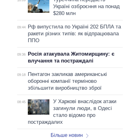
10:09
Україні озброєння на понад
$280 млн
Рф випустила по Україні 202 БПЛА та
09:44
ракети різних типів: як відпрацювала
ППО
Росія атакувала Житомирщину: є
09:36
влучання та постраждалі
Пентагон закликав американські
09:18
оборонні компанії терміново
збільшити виробництво зброї
У Харкові внаслідок атаки
08:45
загинули люди, в Одесі
стало відомо про
постраждалих
Більше новин