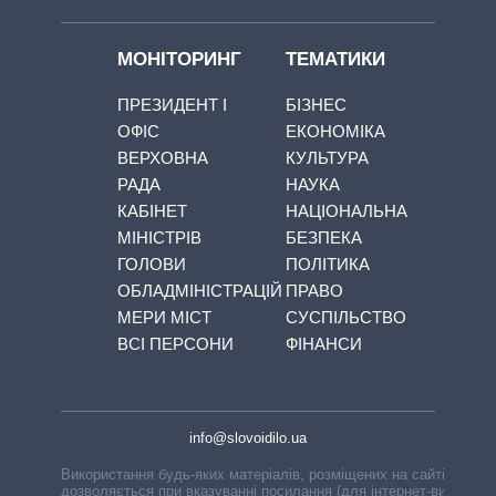
МОНІТОРИНГ
ТЕМАТИКИ
ПРЕЗИДЕНТ І
БІЗНЕС
ОФІС
ЕКОНОМІКА
ВЕРХОВНА
КУЛЬТУРА
РАДА
НАУКА
КАБІНЕТ
НАЦІОНАЛЬНА
МІНІСТРІВ
БЕЗПЕКА
ГОЛОВИ
ПОЛІТИКА
ОБЛАДМІНІСТРАЦІЙ
ПРАВО
МЕРИ МІСТ
СУСПІЛЬСТВО
ВСІ ПЕРСОНИ
ФІНАНСИ
info@slovoidilo.ua
Використання будь-яких матеріалів, розміщених на сайті,
дозволяється при вказуванні посилання (для інтернет-видань