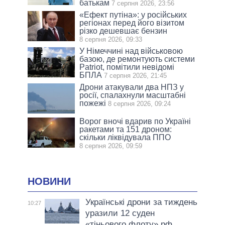
батькам
7 серпня 2026, 23:56
«Ефект путіна»: у російських
регіонах перед його візитом
різко дешевшає бензин
8 серпня 2026, 09:33
У Німеччині над військовою
базою, де ремонтують системи
Patriot, помітили невідомі
БПЛА
7 серпня 2026, 21:45
Дрони атакували два НПЗ у
росії, спалахнули масштабні
пожежі
8 серпня 2026, 09:24
Ворог вночі вдарив по Україні
ракетами та 151 дроном:
скільки ліквідувала ППО
8 серпня 2026, 09:59
НОВИНИ
Українські дрони за тиждень
10:27
уразили 12 суден
«тіньового флоту» рф