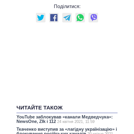
Поділитися:
ЧИТАЙТЕ ТАКОЖ
YouTube заблокував «канали Медведчука»:
NewsOne, ZIk і 112
24 квітня 2021, 11:59
Ткаченко виступив за «лагідну українізацію» і
блокування російських каналів
20 квітня 2021,