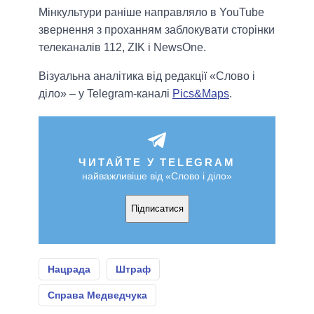
Мінкультури раніше направляло в YouTube
звернення з проханням заблокувати сторінки
телеканалів 112, ZIK і NewsOne.
Візуальна аналітика від редакції «Слово і
діло» – у Telegram-каналі
Pics&Maps
.
ЧИТАЙТЕ У TELEGRAM
найважливіше від «Слово і діло»
Підписатися
Нацрада
Штраф
Справа Медведчука