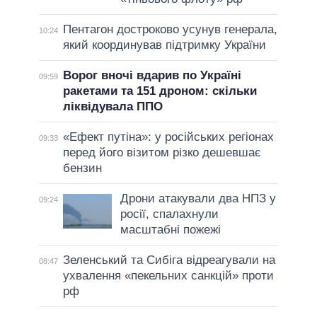
Пентагон достроково усунув генерала,
10:24
який координував підтримку України
Ворог вночі вдарив по Україні
09:59
ракетами та 151 дроном: скільки
ліквідувала ППО
«Ефект путіна»: у російських регіонах
09:33
перед його візитом різко дешевшає
бензин
Дрони атакували два НПЗ у
09:24
росії, спалахнули
масштабні пожежі
Зеленський та Сибіга відреагували на
08:47
ухвалення «пекельних санкцій» проти
рф