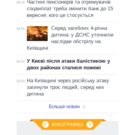
Частині пенсіонерів та отримувачів
05:15
соцвиплат треба змінити банк до 15
вересня: кого це стосується
Серед загиблих 4-річна
04:51
дитина: у ДСНС уточнили
наслідки обстрілу на
Київщині
У Києві після атаки балістикою у
03:47
двох районах сталися пожежі
На Київщині через російську атаку
02:53
загинули троє людей, серед них
дитина
Більше новин
ІНФОГРАФІКА