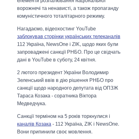
елементи розпалювання національної
ворожнечі та ненависті, а також пропаганду
комуністичного тоталітарного режиму.
Нагадаємо, відеохостинг YouTube
заблокував сторінки українських телеканалів
112 Україна, NewsOne і ZIK, щодо яких були
запроваджені санкції РНБО. Про це свідчать
дані в YouTube в суботу, 24 квітня.
2 лютого президент України Володимир
Зеленський ввів в дію рішення РНБО про
санкції щодо народного депутата від ОПЗЖ
Тараса Козака - соратника Віктора
Медведчука.
Санкції терміном на 5 років торкнулися і
каналів Козака
- 112 Україна, ZIK і NewsOne.
Вони припинили своє мовлення.