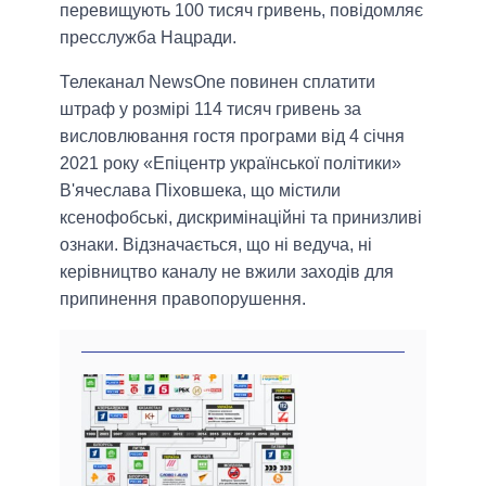
перевищують 100 тисяч гривень, повідомляє
пресслужба Нацради.
Телеканал NewsOne повинен сплатити
штраф у розмірі 114 тисяч гривень за
висловлювання гостя програми від 4 січня
2021 року «Епіцентр української політики»
В'ячеслава Піховшека, що містили
ксенофобські, дискримінаційні та принизливі
ознаки. Відзначається, що ні ведуча, ні
керівництво каналу не вжили заходів для
припинення правопорушення.