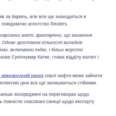
ів за барель, але все ще знаходиться в
, повідомляє агентство Reuters.
 єврозони зняті, враховуючи, що зниження
 Однак зростання кількості випадків
ах, включаючи Індію, і більш жорсткі
сказав Сунілкумар Катке, глава відділу валют і
а міжнародний ринок
сирої нафти може зайняти
ерспективі ціни все ще залишаються стійкими.
Як зросли тарифи
і раніше зосереджені на переговорах щодо
на холодну воду у
ть повністю скасовані санкції щодо експорту
містах України на
початок серпня