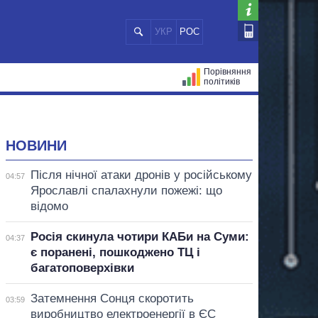
УКР
РОС
Порівняння
політиків
ЦІЙ
МЕРИ МІСТ
ВСІ ПЕРСОНИ
НОВИНИ
Після нічної атаки дронів у російському
04:57
Ярославлі спалахнули пожежі: що
відомо
Росія скинула чотири КАБи на Суми:
04:37
є поранені, пошкоджено ТЦ і
багатоповерхівки
Затемнення Сонця скоротить
03:59
виробництво електроенергії в ЄС