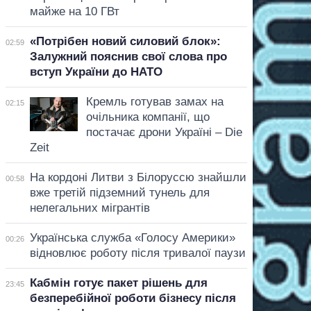
майже на 10 ГВт
«Потрібен новий силовий блок»:
02:59
Залужний пояснив свої слова про
вступ України до НАТО
Кремль готував замах на
02:15
очільника компанії, що
постачає дрони Україні – Die
Zeit
На кордоні Литви з Білоруссю знайшли
00:58
вже третій підземний тунель для
нелегальних мігрантів
Українська служба «Голосу Америки»
00:26
відновлює роботу після тривалої паузи
Кабмін готує пакет рішень для
23:45
безперебійної роботи бізнесу після