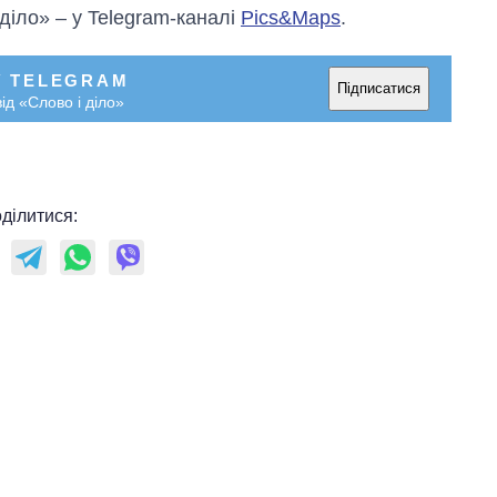
 діло» – у Telegram-каналі
Pics&Maps
.
У TELEGRAM
Підписатися
ід «Слово і діло»
ділитися: