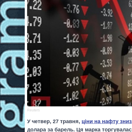
Reuters
У четвер, 27 травня,
ціни на нафту зни
долара за барель. Ця марка торгувалася