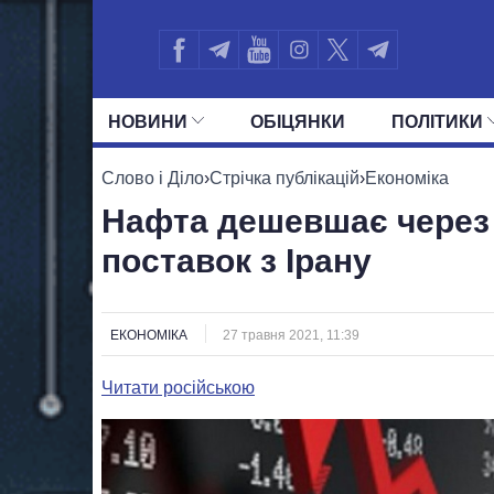
НОВИНИ
ОБIЦЯНКИ
ПОЛIТИКИ
УСІ ПОЛІТИКИ
ПРЕЗИДЕНТ І ОФ
Слово і Діло
›
Стрічка публікацій
›
Економіка
Нафта дешевшає через
поставок з Ірану
ЕКОНОМІКА
27 травня 2021, 11:39
Читати російською