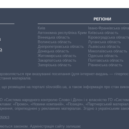
РЕГІОНИ
Київ
Івано-Франківська обл
Автономна республіка Крим
Київська область
Вінницька область
Кіровоградська област
В
Волинська область
Луганська область
Дніпропетровська область
Львівська область
Й
Донецька область
Миколаївська область
Житомирська область
Одеська область
Закарпатська область
Полтавська область
Запорізька область
Рівненська область
 дозволяється при вказуванні посилання (для інтернет-видань — гіперпоси
стання матеріалів.
, що розміщені на порталі slovoidilo.ua, а також інформація про стан вик
і ГО «Система народного контролю Слово і Діло» і є власністю ГО «Систе
еклами: «Промо», «Новини компаній», «Позиція», «Партнерський матеріал
судження, оприлюднені у рекламних матеріалах. Згідно з українським зак
-05063
няються законом. Адміністрація сайту залишає