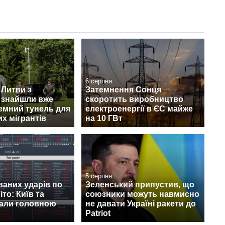
6 серпня
 Литви з
Затемнення Сонця
 знайшли вже
скоротить виробництво
земний тунель для
електроенергії в ЄС майже
х мігрантів
на 10 ГВт
5 серпня
ваних ударів по
Зеленський припустив, що
іто: Київ та
союзники можуть навмисно
тали головною
не давати Україні ракети до
Patriot