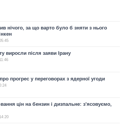
ив нічого, за що варто було б зняти з нього
інкен
05:45
ту виросли після заяви Ірану
11:46
 про прогрес у переговорах з ядерної угоди
0:24
ання цін на бензин і дизпальне: з'ясовуємо,
14:20