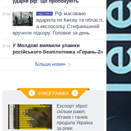
ударів рф: що пропонують
Рф масовано
ПІДСУМКИ
23:00
вдарила по Києву та області,
а експосолці Стефанішиній
вручили підозру. Головне за день
У Молдові виявили уламки
22:18
російського безпілотника «Герань-2»
Більше новин
ІНФОГРАФІКА
Експорт зброї:
скільки ракет,
літаків і танків
продала Україна
за роки