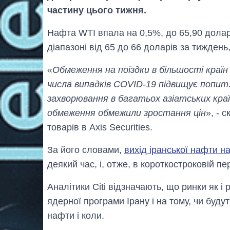
частину цього тижня.
Нафта WTI впала на 0,5%, до 65,90 долар
діапазоні від 65 до 66 доларів за тиждень
«
Обмеження на поїздки в більшості країн
числа випадків COVID-19 підвищує попит.
захворювання в багатьох азіатських країн
обмеження обмежили зростання цін
», - 
товарів в Axis Securities.
За його словами,
вихід іранської нафти н
деякий час, і, отже, в короткостроковій п
Аналітики Citi відзначають, що ринки як 
ядерної програми Ірану і на тому, чи буду
нафти і коли.