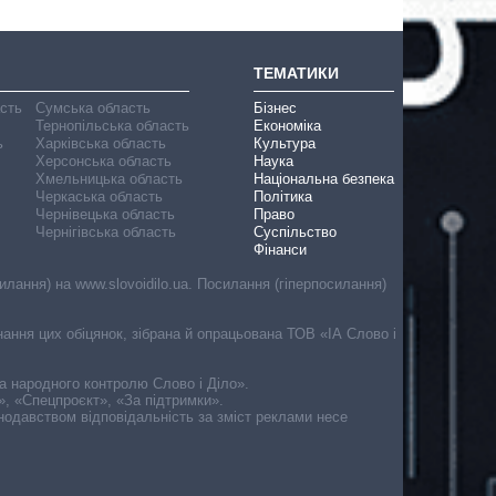
ТЕМАТИКИ
асть
Сумська область
Бізнес
Тернопільська область
Економіка
ь
Харківська область
Культура
Херсонська область
Наука
Хмельницька область
Національна безпека
Черкаська область
Політика
Чернівецька область
Право
Чернігівська область
Суспільство
Фінанси
лання) на www.slovoidilo.ua. Посилання (гіперпосилання)
онання цих обіцянок, зібрана й опрацьована ТОВ «ІА Слово і
ма народного контролю Слово і Діло».
», «Спецпроєкт», «За підтримки».
онодавством відповідальність за зміст реклами несе