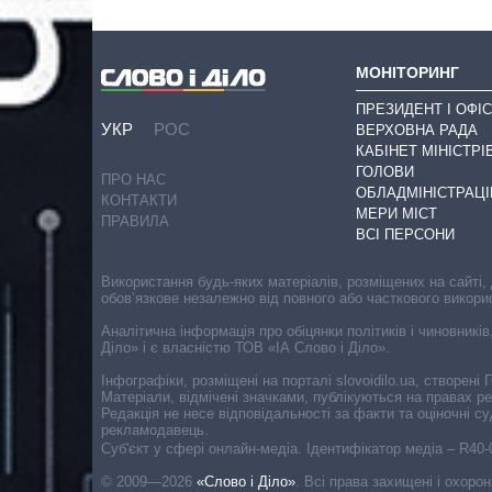
МОНІТОРИНГ
ПРЕЗИДЕНТ І ОФІС
УКР
РОС
ВЕРХОВНА РАДА
КАБІНЕТ МІНІСТРІ
ГОЛОВИ
ПРО НАС
ОБЛАДМІНІСТРАЦІ
КОНТАКТИ
МЕРИ МІСТ
ПРАВИЛА
ВСІ ПЕРСОНИ
Використання будь-яких матеріалів, розміщених на сайті,
обов’язкове незалежно від повного або часткового викори
Аналітична інформація про обіцянки політиків і чиновників
Діло» і є власністю ТОВ «ІА Слово і Діло».
Інфографіки, розміщені на порталі slovoidilo.ua, створен
Матеріали, відмічені значками, публікуються на правах р
Редакція не несе відповідальності за факти та оціночні 
рекламодавець.
Cуб'єкт у сфері онлайн-медіа. Ідентифікатор медіа – R40
© 2009—2026
«Слово і Діло»
.
Всі права захищені і охоро