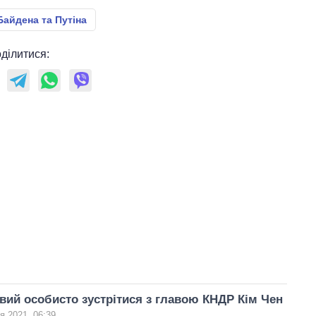
Байдена та Путіна
ділитися:
вий особисто зустрітися з главою КНДР Кім Чен
я 2021, 06:39