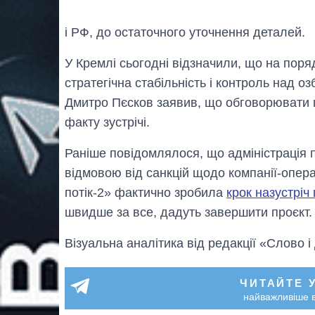
і РФ, до остаточного уточнення деталей.
У Кремлі сьогодні відзначили, що на поряд
стратегічна стабільність і контроль над 
Дмитро Пєсков заявив, що обговорювати 
факту зустрічі.
Раніше повідомлялося, що адміністраці
відмовою від санкцій щодо компанії-опера
потік-2» фактично зробила
крок назустріч
швидше за все, дадуть завершити проєкт.
Візуальна аналітика від редакції «Слово і
ЧИТАЙТЕ 
найважливіше в