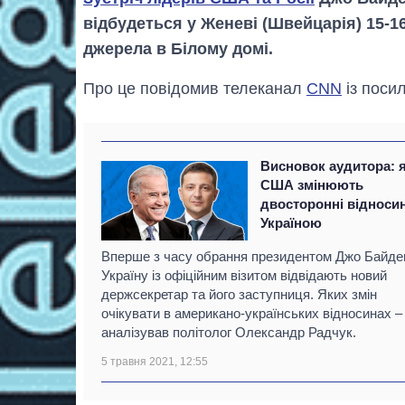
відбудеться у Женеві (Швейцарія) 15-1
джерела в Білому домі.
Про це повідомив телеканал
CNN
із поси
Висновок аудитора: 
США змінюють
двосторонні відносин
Україною
Вперше з часу обрання президентом Джо Байде
Україну із офіційним візитом відвідають новий
держсекретар та його заступниця. Яких змін
очікувати в американо-українських відносинах ‒
аналізував політолог Олександр Радчук.
5 травня 2021, 12:55