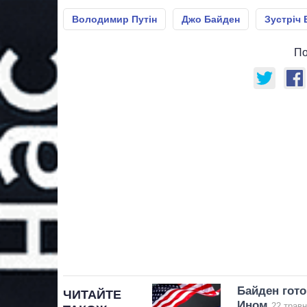
Володимир Путін
Джо Байден
Зустріч 
По
Байден гото
ЧИТАЙТЕ
Ином
22 травн