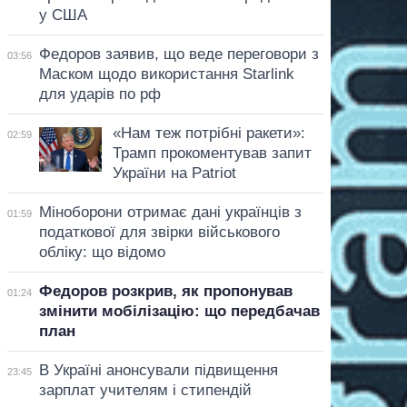
у США
Федоров заявив, що веде переговори з
03:56
Маском щодо використання Starlink
для ударів по рф
«Нам теж потрібні ракети»:
02:59
Трамп прокоментував запит
України на Patriot
Міноборони отримає дані українців з
01:59
податкової для звірки військового
обліку: що відомо
Федоров розкрив, як пропонував
01:24
змінити мобілізацію: що передбачав
план
В Україні анонсували підвищення
23:45
зарплат учителям і стипендій