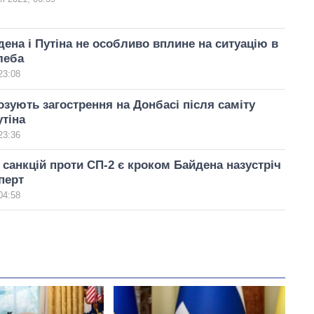
дена і Путіна не особливо вплине на ситуацію в
леба
23:08
озують загострення на Донбасі після саміту
утіна
23:36
 санкцій проти СП-2 є кроком Байдена назустріч
перт
04:58