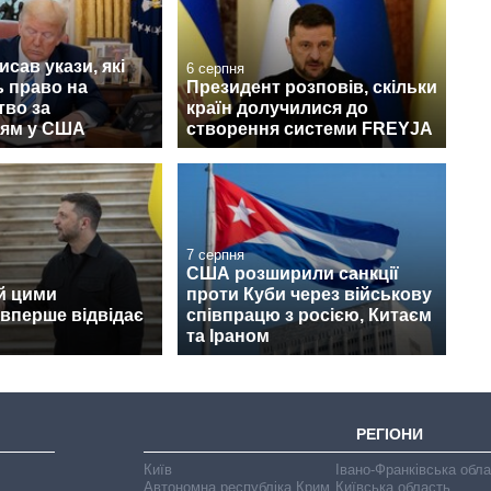
исав укази, які
6 серпня
 право на
Президент розповів, скільки
тво за
країн долучилися до
ям у США
створення системи FREYJA
7 серпня
США розширили санкції
й цими
проти Куби через військову
вперше відвідає
співпрацю з росією, Китаєм
та Іраном
РЕГІОНИ
Київ
Івано-Франківська обл
Автономна республіка Крим
Київська область