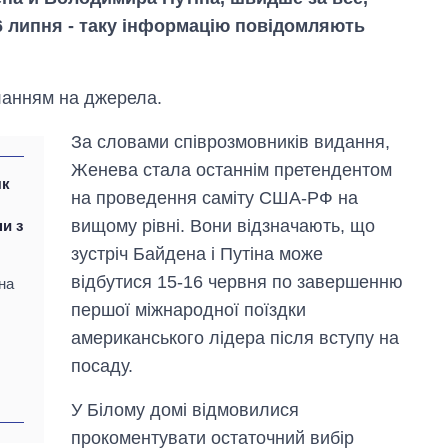
6 липня - таку інформацію повідомляють
ланням на джерела.
За словами співрозмовників видання,
Женева стала останнім претендентом
як
на проведення саміту США-РФ на
вищому рівні. Вони відзначають, що
и з
зустріч Байдена і Путіна може
відбутися 15-16 червня по завершенню
на
першої міжнародної поїздки
американського лідера після вступу на
Як змінився
посаду.
бюджет
Міністерства
У Білому домі відмовилися
оборони за 13
прокоментувати остаточний вибір
років війни з