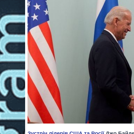
Зустріч лідерів США та Росії
Джо Байден