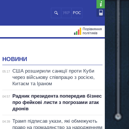
УКР
РОС
Порівняння
політиків
ЦІЙ
МЕРИ МІСТ
ВСІ ПЕРСОНИ
НОВИНИ
США розширили санкції проти Куби
05:17
через військову співпрацю з росією,
Китаєм та Іраном
Радник президента попередив бізнес
04:57
про фейкові листи з погрозами атак
дронів
Трамп підписав укази, які обмежують
04:39
право на громадянство за народженням