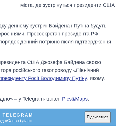
росією
міста, де зустрінуться президенти США
ку денному зустрічі Байдена і Путіна будуть
озброєннями. Прессекретар президента РФ
порядок денний потрібно після підтвердження
я президента США Джозефа Байдена своєю
тора російського газопроводу «Північний
 президенту Росії Володимиру Путіну
, якому,
 діло» – у Telegram-каналі
Pics&Maps
.
У TELEGRAM
Підписатися
ід «Слово і діло»