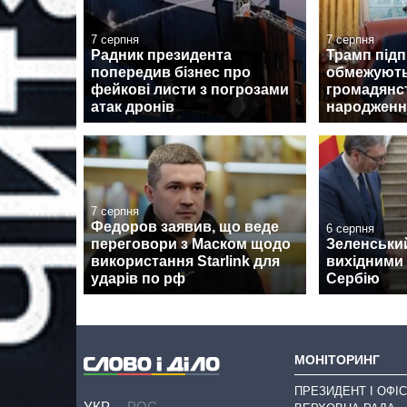
7 серпня
7 серпня
Радник президента
Трамп підп
попередив бізнес про
обмежують
фейкові листи з погрозами
громадянс
атак дронів
народженн
7 серпня
Федоров заявив, що веде
6 серпня
переговори з Маском щодо
Зеленськи
використання Starlink для
вихідними 
ударів по рф
Сербію
МОНІТОРИНГ
ПРЕЗИДЕНТ І ОФІС
УКР
РОС