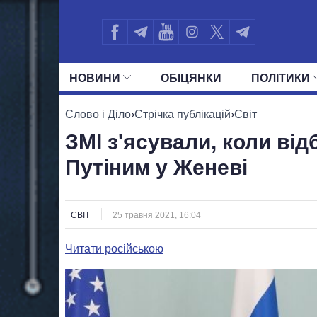
НОВИНИ
ОБIЦЯНКИ
ПОЛIТИКИ
УСІ ПОЛІТИКИ
ПРЕЗИДЕНТ І ОФ
Слово і Діло
›
Стрічка публікацій
›
Світ
ЗМІ з'ясували, коли від
Путіним у Женеві
СВІТ
25 травня 2021, 16:04
Читати російською