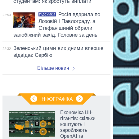
студентам: як зростуть виплати
Росія вдарила по
ПІДСУМКИ
22:53
Лозовій і Павлограду, а
Стефанішиній обрали
запобіжний захід. Головне за день
Зеленський цими вихідними вперше
22:32
відвідає Сербію
Більше новин
ІНФОГРАФІКА
Економіка ШІ-
гігантів: скільки
коштують і
заробляють
OpenAI та