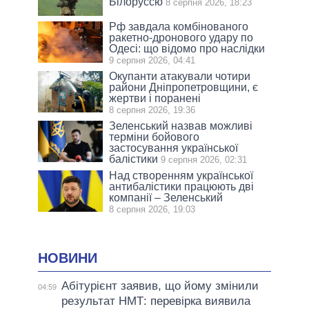
Білоруссю
8 серпня 2026, 18:23
Рф завдала комбінованого
ракетно-дронового удару по
Одесі: що відомо про наслідки
9 серпня 2026, 04:41
Окупанти атакували чотири
райони Дніпропетровщини, є
жертви і поранені
8 серпня 2026, 19:36
Зеленський назвав можливі
терміни бойового
застосування української
балістики
9 серпня 2026, 02:31
Над створенням української
антибалістики працюють дві
компанії – Зеленський
8 серпня 2026, 19:03
НОВИНИ
Абітурієнт заявив, що йому змінили
04:59
результат НМТ: перевірка виявила