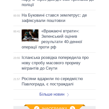
поліції
На Буковині стався землетрус: де
00:55
зафіксували поштовхи
«Вражаючі втрати»:
00:41
Зеленський оцінив
результати 40-денної
операції проти рф
Іспанська розвідка попередила про
23:55
нову спробу масового прориву
мігрантів до Сеути
Росіяни вдарили по середмістю
21:57
Павлограда, є постраждалі
Більше новин
ІНФОГРАФІКА