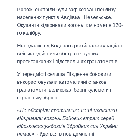
Ворожі обстріли були зафіксовані поблизу
населених пунктів Авдіївка і Невельське.
Окупанти відкривали вогонь із мінометів 120-
го калібру.
Неподалік від Водяного російсько-окупаційні
війська здійснили обстріл із ручних
протитанкових і підствольних гранатометів.
У передмісті селища Південне бойовики
використовували автоматичні станкові
гранатомети, великокаліберні кулемети і
стрілецьку зброю.
«
На обстріли противника наші захисники
відкривали вогонь. Бойових втрат серед
військовослужбовців Збройних сил України
немає»
, - йдеться в повідомленні.