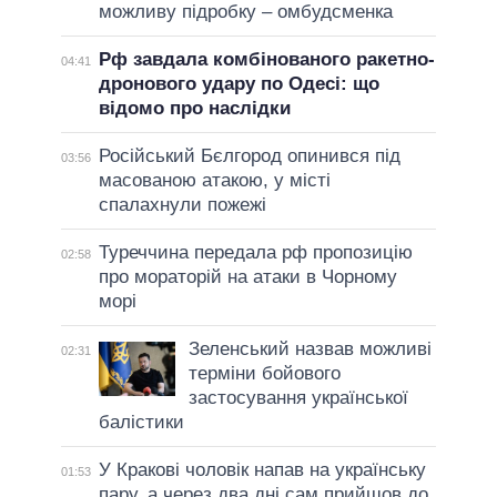
можливу підробку – омбудсменка
Рф завдала комбінованого ракетно-
04:41
дронового удару по Одесі: що
відомо про наслідки
Російський Бєлгород опинився під
03:56
масованою атакою, у місті
спалахнули пожежі
Туреччина передала рф пропозицію
02:58
про мораторій на атаки в Чорному
морі
Зеленський назвав можливі
02:31
терміни бойового
застосування української
балістики
У Кракові чоловік напав на українську
01:53
пару, а через два дні сам прийшов до