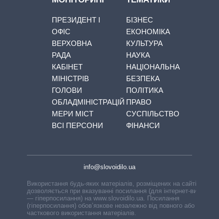
ПРЕЗИДЕНТ І
БІЗНЕС
ОФІС
ЕКОНОМІКА
ВЕРХОВНА
КУЛЬТУРА
РАДА
НАУКА
КАБІНЕТ
НАЦІОНАЛЬНА
МІНІСТРІВ
БЕЗПЕКА
ГОЛОВИ
ПОЛІТИКА
ОБЛАДМІНІСТРАЦІЙ
ПРАВО
МЕРИ МІСТ
СУСПІЛЬСТВО
ВСІ ПЕРСОНИ
ФІНАНСИ
info@slovoidilo.ua
Використання будь-яких матеріалів, розміщених на сайті,
дозволяється при вказуванні посилання (для інтернет-видань
— гіперпосилання) на www.slovoidilo.ua. Посилання
(гіперпосилання) обов’язкове незалежно від повного або
часткового використання матеріалів.