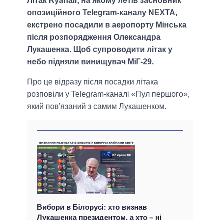
Літак Ryanair, на якому летів засновник
опозиційного Telegram-каналу NEXTA,
екстрено посадили в аеропорту Мінська
після розпорядження Олександра
Лукашенка. Щоб супроводити літак у
небо підняли винищувач МіГ-29.
Про це відразу після посадки літака
розповіли у Telegram-каналі «Пул першого»,
який пов'язаний з самим Лукашенком.
Вибори в Білорусі: хто визнав
Лукашенка президентом, а хто – ні