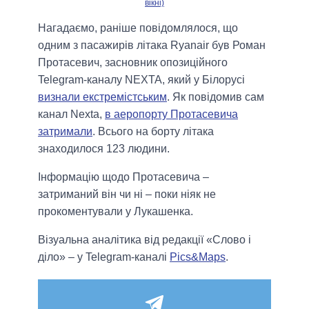
вікні)
Нагадаємо, раніше повідомлялося, що
одним з пасажирів літака Ryanair був Роман
Протасевич, засновник опозиційного
Telegram-каналу NEXTA, який у Білорусі
визнали екстремістським
. Як повідомив сам
канал Nexta,
в аеропорту Протасевича
затримали
. Всього на борту літака
знаходилося 123 людини.
Інформацію щодо Протасевича –
затриманий він чи ні – поки ніяк не
прокоментували у Лукашенка.
Візуальна аналітика від редакції «Слово і
діло» – у Telegram-каналі
Pics&Maps
.