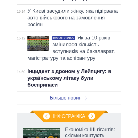
У Києві засудили жінку, яка підірвала
15:14
авто військового на замовлення
росіян
Як за 10 років
ІНФОГРАФІКА
15:12
змінилася кількість
вступників на бакалаврат,
магістратуру та аспірантуру
Інцидент з дроном у Лейпцигу: в
14:50
українському літаку були
боєприпаси
Більше новин
ІНФОГРАФІКА
Економіка ШІ-гігантів:
раїні
скільки коштують і