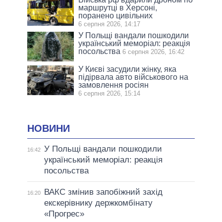
маршрутці в Херсоні,
поранено цивільних
6 серпня 2026, 14:17
У Польщі вандали пошкодили
український меморіал: реакція
посольства
6 серпня 2026, 16:42
У Києві засудили жінку, яка
підірвала авто військового на
замовлення росіян
6 серпня 2026, 15:14
НОВИНИ
У Польщі вандали пошкодили
16:42
український меморіал: реакція
посольства
ВАКС змінив запобіжний захід
16:20
екскерівнику держкомбінату
«Прогрес»