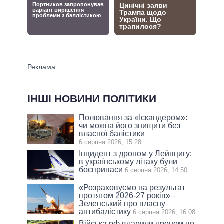
ІНШІ НОВИНИ ПОЛІТИКИ
Полювання за «Іскандером»:
чи можна його знищити без
власної балістики
6 серпня 2026, 15:28
Інцидент з дроном у Лейпцигу:
в українському літаку були
боєприпаси
6 серпня 2026, 14:50
«Розраховуємо на результат
протягом 2026-27 років» –
Зеленський про власну
антибалістику
6 серпня 2026, 16:08
Війська рф вдарили дроном по