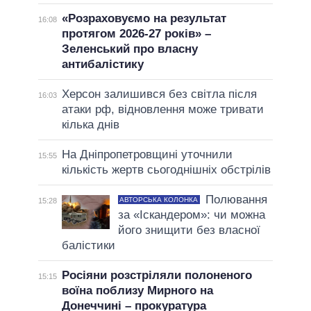
«Розраховуємо на результат
16:08
протягом 2026-27 років» –
Зеленський про власну
антибалістику
Херсон залишився без світла після
16:03
атаки рф, відновлення може тривати
кілька днів
На Дніпропетровщині уточнили
15:55
кількість жертв сьогоднішніх обстрілів
Полювання
АВТОРСЬКА КОЛОНКА
15:28
за «Іскандером»: чи можна
його знищити без власної
балістики
Росіяни розстріляли полоненого
15:15
воїна поблизу Мирного на
Донеччині – прокуратура