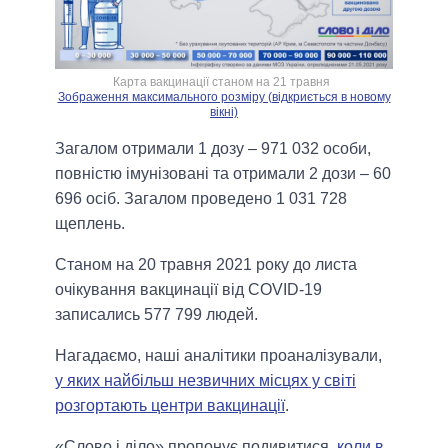
Карта вакцинації станом на 21 травня
Зображення максимального розміру (відкриється в новому
вікні)
Загалом отримали 1 дозу – 971 032 особи,
повністю імунізовані та отримали 2 дози – 60
696 осіб. Загалом проведено 1 031 728
щеплень.
Станом на 20 травня 2021 року до листа
очікування вакцинації від COVID-19
записались 577 799 людей.
Нагадаємо, наші аналітики проаналізували,
у яких найбільш незвичних місцях у світі
розгортають центри вакцинації
.
«Слово і діло» пропонує подивитися,
коли в