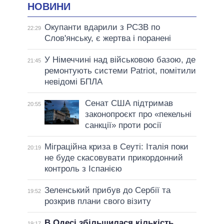
НОВИНИ
Окупанти вдарили з РСЗВ по
22:29
Слов'янську, є жертва і поранені
У Німеччині над військовою базою, де
21:45
ремонтують системи Patriot, помітили
невідомі БПЛА
Сенат США підтримав
20:55
законопроєкт про «пекельні
санкції» проти росії
Міграційна криза в Сеуті: Італія поки
20:19
не буде скасовувати прикордонний
контроль з Іспанією
Зеленський прибув до Сербії та
19:52
розкрив плани свого візиту
В Одесі збільшилася кількість
19:17