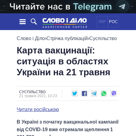
УКР
РОС
НОВИНИ
Слово і Діло
›
Стрічка публікацій
›
Суспільство
Карта вакцинації:
ОБIЦЯНКИ
СТРІЧКА
ПОЛІТИКА
ситуація в областях
ПОДІЇ
ЕКОНОМІКА
ПОЛIТИКИ
України на 21 травня
СТАТТІ
СУСПІЛЬСТВО
ІНФОГРАФІКА
ДУМКИ
СВІТ
УСІ ПОЛІТИКИ
ОГЛЯДИ
ПРЕЗИДЕНТ І ОФІС
ВІДЕО
СУСПІЛЬСТВО
ДАЙДЖЕСТИ
21 травня 2021, 10:23
ВЕРХОВНА РАДА
ПІДТРИМАТИ
КАБІНЕТ МІНІСТРІВ
Читати російською
ГОЛОВИ ОБЛАДМІНІСТРАЦІЙ
ПОРІВНЯННЯ ПОЛІТИКІВ
В Україні з початку вакцинальної кампанії
МЕРИ МІСТ
від COVID-19 вже отримали щеплення 1
ВСІ ПЕРСОНИ