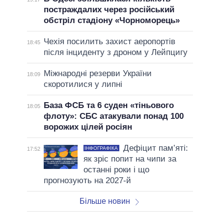
постраждалих через російський
обстріл стадіону «Чорноморець»
Чехія посилить захист аеропортів
18:45
після інциденту з дроном у Лейпцигу
Міжнародні резерви України
18:09
скоротилися у липні
База ФСБ та 6 суден «тіньового
18:05
флоту»: СБС атакували понад 100
ворожих цілей росіян
Дефіцит пам’яті:
ІНФОГРАФІКА
17:52
як зріс попит на чипи за
останні роки і що
прогнозують на 2027-й
Більше новин