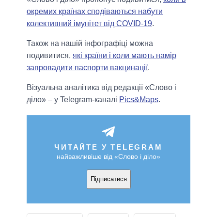
окремих країнах сподіваються набути
колективний імунітет від COVID-19
.
Також на нашій інфографіці можна
подивитися,
які країни і коли мають намір
запровадити паспорти вакцинації
.
Візуальна аналітика від редакції «Слово і
діло» – у Telegram-каналі
Pics&Maps
.
ЧИТАЙТЕ У TELEGRAM
найважливіше від «Слово і діло»
Підписатися