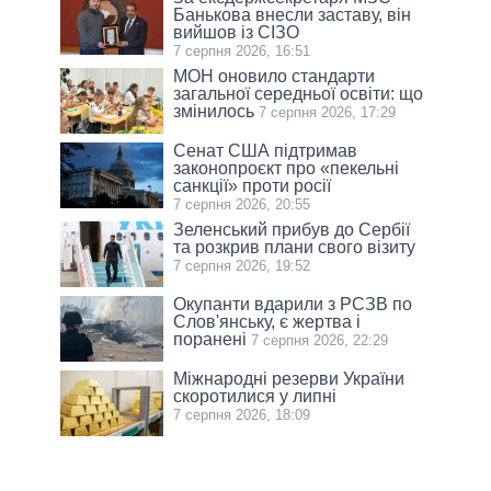
Банькова внесли заставу, він
вийшов із СІЗО
7 серпня 2026, 16:51
МОН оновило стандарти
загальної середньої освіти: що
змінилось
7 серпня 2026, 17:29
Сенат США підтримав
законопроєкт про «пекельні
санкції» проти росії
7 серпня 2026, 20:55
Зеленський прибув до Сербії
та розкрив плани свого візиту
7 серпня 2026, 19:52
Окупанти вдарили з РСЗВ по
Слов'янську, є жертва і
поранені
7 серпня 2026, 22:29
Міжнародні резерви України
скоротилися у липні
7 серпня 2026, 18:09