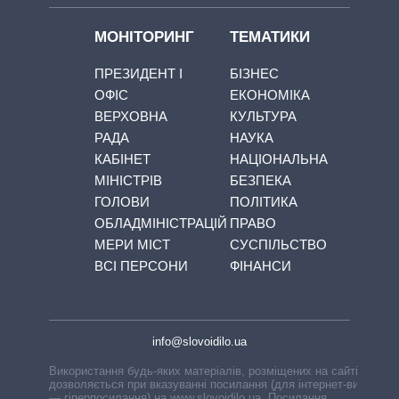
МОНІТОРИНГ
ТЕМАТИКИ
ПРЕЗИДЕНТ І
БІЗНЕС
ОФІС
ЕКОНОМІКА
ВЕРХОВНА
КУЛЬТУРА
РАДА
НАУКА
КАБІНЕТ
НАЦІОНАЛЬНА
МІНІСТРІВ
БЕЗПЕКА
ГОЛОВИ
ПОЛІТИКА
ОБЛАДМІНІСТРАЦІЙ
ПРАВО
МЕРИ МІСТ
СУСПІЛЬСТВО
ВСІ ПЕРСОНИ
ФІНАНСИ
info@slovoidilo.ua
Використання будь-яких матеріалів, розміщених на сайті,
дозволяється при вказуванні посилання (для інтернет-видань
— гіперпосилання) на www.slovoidilo.ua. Посилання