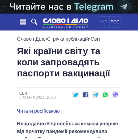
УКР
РОС
НОВИНИ
Слово і Діло
›
Стрічка публікацій
›
Світ
Які країни світу та
ОБIЦЯНКИ
СТРІЧКА
ПОЛІТИКА
коли запровадять
ПОДІЇ
ЕКОНОМІКА
ПОЛIТИКИ
паспорти вакцинації
СТАТТІ
СУСПІЛЬСТВО
ІНФОГРАФІКА
ДУМКИ
СВІТ
УСІ ПОЛІТИКИ
ОГЛЯДИ
ПРЕЗИДЕНТ І ОФІС
ВІДЕО
СВІТ
ДАЙДЖЕСТИ
8 травня 2021, 10:00
ВЕРХОВНА РАДА
ПІДТРИМАТИ
КАБІНЕТ МІНІСТРІВ
Читати російською
ГОЛОВИ ОБЛАДМІНІСТРАЦІЙ
ПОРІВНЯННЯ ПОЛІТИКІВ
Нещодавно Європейська комісія уперше
МЕРИ МІСТ
від початку пандемії рекомендувала
ВСІ ПЕРСОНИ