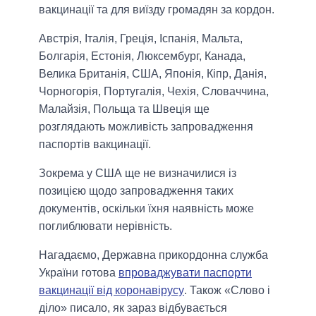
вакцинації та для виїзду громадян за кордон.
Австрія, Італія, Греція, Іспанія, Мальта,
Болгарія, Естонія, Люксембург, Канада,
Велика Британія, США, Японія, Кіпр, Данія,
Чорногорія, Португалія, Чехія, Словаччина,
Малайзія, Польща та Швеція ще
розглядають можливість запровадження
паспортів вакцинації.
Зокрема у США ще не визначилися із
позицією щодо запровадження таких
документів, оскільки їхня наявність може
поглиблювати нерівність.
Нагадаємо, Державна прикордонна служба
України готова
впроваджувати паспорти
вакцинації від коронавірусу
. Також «Слово і
діло» писало, як зараз відбувається