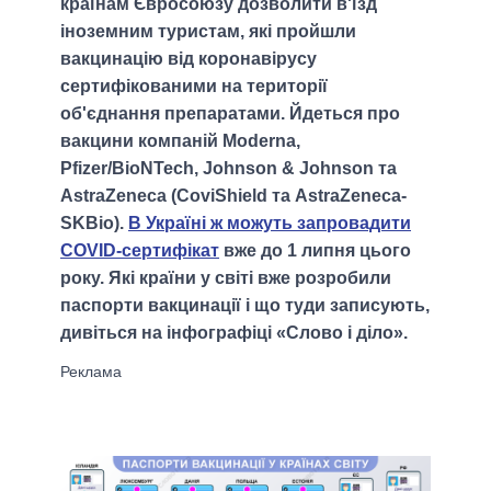
країнам Євросоюзу дозволити в'їзд
іноземним туристам, які пройшли
вакцинацію від коронавірусу
сертифікованими на території
об'єднання препаратами. Йдеться про
вакцини компаній Moderna,
Pfizer/BioNTech, Johnson & Johnson та
AstraZeneca (CoviShield та AstraZeneca-
SKBio).
В Україні ж можуть запровадити
COVID-сертифікат
вже до 1 липня цього
року. Які країни у світі вже розробили
паспорти вакцинації і що туди записують,
дивіться на інфографіці «Слово і діло».