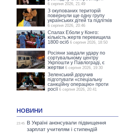
6 серпня 2026, 21:49
З окупованих територій
повернули ще одну групу
українських дітей та підлітків
6 серпня 2026, 20:46
Спалах Еболи у Конго:
кількість жертв перевищила
1800 осіб
6 серпня 2026, 18:50
Росіяни завдали удару по
сортувальному центру
Укрпошти у Павлограді, є
жертви
6 серпня 2026, 19:30
Зеленський доручив
підготувати «спеціальну
санкційну операцію» проти
росії
6 серпня 2026, 20:41
НОВИНИ
В Україні анонсували підвищення
23:45
зарплат учителям і стипендій