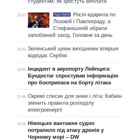
студентам: як зростуть виплати
Росія вдарила по
ПІДСУМКИ
22:53
Лозовій і Павлограду, а
Стефанішиній обрали
запобіжний захід. Головне за день
Зеленський цими вихідними вперше
22:32
відвідає Сербію
Інцидент в аеропорту Лейпцига:
22:03
Бундестаг спростував інформацію
про боєприпаси на борту літака
Окремі списки для зими і літа: Кабмін
21:49
змінить правила розподілу
електроенергії
Німецьке вантажне судно
21:29
потрапило під атаку дронів у
Чорному морі – DW