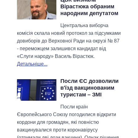
Вірастюка обраним
народним депутатом
Центральна виборча
комісія склала новий протокол за підсумками
довиборів до Верховної Ради на окрузі № 87
- переможцем залишився кандидат від
«Слуги народу» Василь Вірастюк.
Детальніше...
Посли ЄС дозволили
в'їзд вакцинованим
туристам – ЗМІ
Посли країн
Європейського Союзу погодилися відкрити
кордони для громадян, які повністю
вакцинувалися проти коронавірусу
(отримали дві дози вакцини). Однак рішення