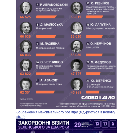
Зображення максимального розміру (відкриється в новому
вікні)