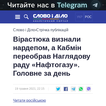
УКР
РОС
НОВИНИ
Слово і Діло
›
Стрічка публікацій
Вірастюка визнали
ОБIЦЯНКИ
СТРІЧКА
ПОЛІТИКА
нардепом, а Кабмін
ПОДІЇ
ЕКОНОМІКА
ПОЛIТИКИ
переобрав Наглядову
СТАТТІ
СУСПІЛЬСТВО
ІНФОГРАФІКА
ДУМКИ
СВІТ
УСІ ПОЛІТИКИ
раду «Нафтогазу».
ОГЛЯДИ
ПРЕЗИДЕНТ І ОФІС
Головне за день
ВІДЕО
ДАЙДЖЕСТИ
ВЕРХОВНА РАДА
ПІДТРИМАТИ
КАБІНЕТ МІНІСТРІВ
ГОЛОВИ ОБЛАДМІНІСТРАЦІЙ
19 травня 2021, 22:15
ПОРІВНЯННЯ ПОЛІТИКІВ
МЕРИ МІСТ
Читати російською
ВСІ ПЕРСОНИ