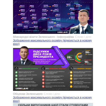
Міжнародні візити Зеленського - інфографіка
Слово і діло
Зображення максимального розміру (відкриється в новому
вікні)
Обіцянки Зеленського
Слово і діло
Зображення максимального розміру (відкриється в новому
вікні)