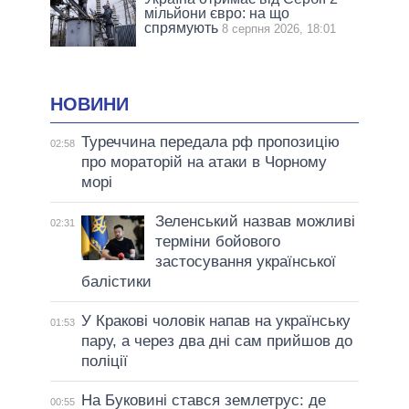
мільйони євро: на що
спрямують
8 серпня 2026, 18:01
НОВИНИ
Туреччина передала рф пропозицію
02:58
про мораторій на атаки в Чорному
морі
Зеленський назвав можливі
02:31
терміни бойового
застосування української
балістики
У Кракові чоловік напав на українську
01:53
пару, а через два дні сам прийшов до
поліції
На Буковині стався землетрус: де
00:55