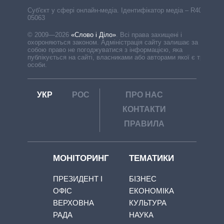
Cуб'єкт у сфері онлайн-медіа. Ідентифікатор медіа – R40-
05063
© 2009—2026
«Слово і Діло»
.
Всі права захищені і
охороняються законом. Адміністрація сайту залишає за
собою право не погоджуватися з інформацією, яка
публікується на сайті, власниками або авторами якої є треті
особи.
УКР
РОС
ПРО НАС
КОНТАКТИ
ПРАВИЛА
МОНІТОРИНГ
ТЕМАТИКИ
ПРЕЗИДЕНТ І
БІЗНЕС
ОФІС
ЕКОНОМІКА
ВЕРХОВНА
КУЛЬТУРА
РАДА
НАУКА