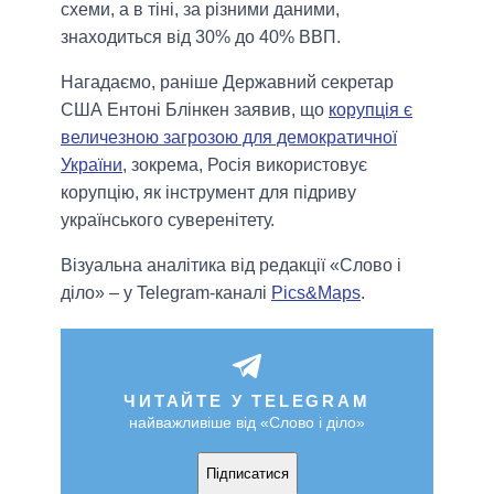
схеми, а в тіні, за різними даними,
знаходиться від 30% до 40% ВВП.
Нагадаємо, раніше Державний секретар
США Ентоні Блінкен заявив, що
корупція є
величезною загрозою для демократичної
України
, зокрема, Росія використовує
корупцію, як інструмент для підриву
українського суверенітету.
Візуальна аналітика від редакції «Слово і
діло» – у Telegram-каналі
Pics&Maps
.
ЧИТАЙТЕ У TELEGRAM
найважливіше від «Слово і діло»
Підписатися