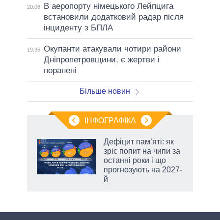
В аеропорту німецького Лейпцига
20:08
встановили додатковий радар після
інциденту з БПЛА
Окупанти атакували чотири райони
19:36
Дніпропетровщини, є жертви і
поранені
Більше новин
ІНФОГРАФІКА
жет
Дефіцит пам’яті: як
зріс попит на чипи за
ків
останні роки і що
прогнозують на 2027-
й