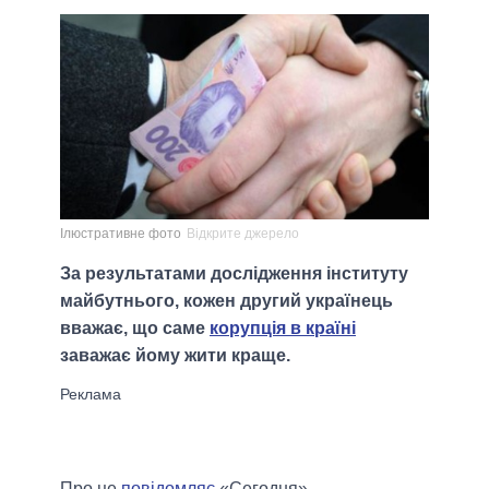
Ілюстративне фото
Відкрите джерело
За результатами дослідження інституту
майбутнього, кожен другий українець
вважає, що саме
корупція в країні
заважає йому жити краще.
Про це
повідомляє
«Сегодня».