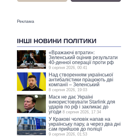
ІНШІ НОВИНИ ПОЛІТИКИ
«Вражаючі втрати»:
Зеленський оцінив результати
40-денної операції проти рф
9 серпня 2026, 00:41
Над створенням української
антибалістики працюють дві
компанії – Зеленський
8 серпня 2026, 19:03
Маск не дає Україні
використовувати Starlink для
ударів по рф і закликає до
угоди
8 серпня 2026, 17:34
У Кракові чоловік напав на
українську пару, а через два дні
сам прийшов до поліції
9 серпня 2026, 01:53