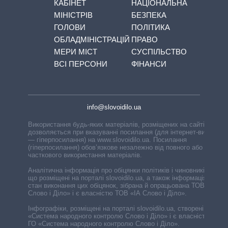
КАБІНЕТ
НАЦІОНАЛЬНА
МІНІСТРІВ
БЕЗПЕКА
ГОЛОВИ
ПОЛІТИКА
ОБЛАДМІНІСТРАЦІЙ
ПРАВО
МЕРИ МІСТ
СУСПІЛЬСТВО
ВСІ ПЕРСОНИ
ФІНАНСИ
info@slovoidilo.ua
Використання будь-яких матеріалів, розміщених на сайті,
дозволяється при вказуванні посилання (для інтернет-видань
— гіперпосилання) на www.slovoidilo.ua. Посилання
(гіперпосилання) обов’язкове незалежно від повного або
часткового використання матеріалів.
Аналітична інформація про обіцянки політиків і чиновників,
що розміщені на порталі slovoidilo.ua, а також інформація про
стан виконання цих обіцянок, зібрана й опрацьована ТОВ «ІА
Слово і Діло» і є власністю ТОВ «ІА Слово і Діло».
Інфографіки, розміщені на порталі slovoidilo.ua, створені ГО
«Система народного контролю Слово і Діло» і є власністю
ГО «Система народного контролю Слово і Діло».