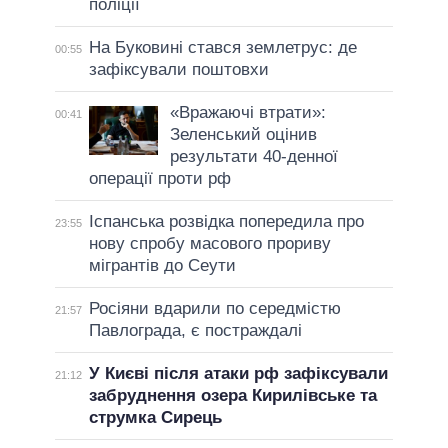
поліції
На Буковині стався землетрус: де
00:55
зафіксували поштовхи
«Вражаючі втрати»:
00:41
Зеленський оцінив
результати 40-денної
операції проти рф
Іспанська розвідка попередила про
23:55
нову спробу масового прориву
мігрантів до Сеути
Росіяни вдарили по середмістю
21:57
Павлограда, є постраждалі
У Києві після атаки рф зафіксували
21:12
забруднення озера Кирилівське та
струмка Сирець