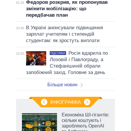
Федоров розкрив, як пропонував
01:24
змінити мобілізацію: що
передбачав план
В Україні анонсували підвищення
23:45
зарплат учителям і стипендій
студентам: як зростуть виплати
Росія вдарила по
ПІДСУМКИ
22:53
Лозовій і Павлограду, а
Стефанішиній обрали
запобіжний захід. Головне за день
Більше новин
ІНФОГРАФІКА
Економіка ШІ-гігантів:
 за
скільки коштують і
асть
заробляють OpenAI