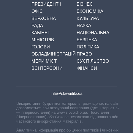
ПРЕЗИДЕНТ І
БІЗНЕС
ОФІС
ЕКОНОМІКА
ВЕРХОВНА
КУЛЬТУРА
РАДА
НАУКА
КАБІНЕТ
НАЦІОНАЛЬНА
МІНІСТРІВ
БЕЗПЕКА
ГОЛОВИ
ПОЛІТИКА
ОБЛАДМІНІСТРАЦІЙ
ПРАВО
МЕРИ МІСТ
СУСПІЛЬСТВО
ВСІ ПЕРСОНИ
ФІНАНСИ
info@slovoidilo.ua
Використання будь-яких матеріалів, розміщених на сайті,
дозволяється при вказуванні посилання (для інтернет-видань
— гіперпосилання) на www.slovoidilo.ua. Посилання
(гіперпосилання) обов’язкове незалежно від повного або
часткового використання матеріалів.
Аналітична інформація про обіцянки політиків і чиновників,