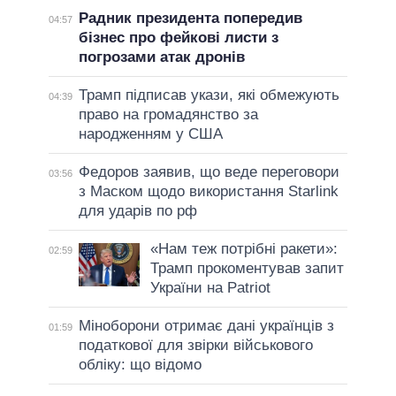
Радник президента попередив
04:57
бізнес про фейкові листи з
погрозами атак дронів
Трамп підписав укази, які обмежують
04:39
право на громадянство за
народженням у США
Федоров заявив, що веде переговори
03:56
з Маском щодо використання Starlink
для ударів по рф
«Нам теж потрібні ракети»:
02:59
Трамп прокоментував запит
України на Patriot
Міноборони отримає дані українців з
01:59
податкової для звірки військового
обліку: що відомо