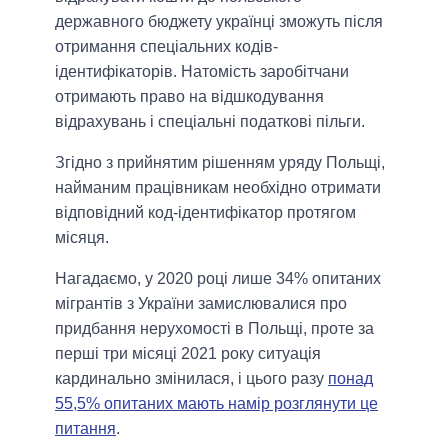
державного бюджету українці зможуть після
отримання спеціальних кодів-
ідентифікаторів. Натомість заробітчани
отримають право на відшкодування
відрахувань і спеціальні податкові пільги.
Згідно з прийнятим рішенням уряду Польщі,
найманим працівникам необхідно отримати
відповідний код-ідентифікатор протягом
місяця.
Нагадаємо, у 2020 році лише 34% опитаних
мігрантів з України замислювалися про
придбання нерухомості в Польщі, проте за
перші три місяці 2021 року ситуація
кардинально змінилася, і цього разу
понад
55,5% опитаних мають намір розглянути це
питання
.