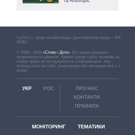
та Anthropic
Cуб'єкт у сфері онлайн-медіа. Ідентифікатор медіа – R40-
05063
© 2009—2026
«Слово і Діло»
.
Всі права захищені і
охороняються законом. Адміністрація сайту залишає за
собою право не погоджуватися з інформацією, яка
публікується на сайті, власниками або авторами якої є треті
особи.
УКР
РОС
ПРО НАС
КОНТАКТИ
ПРАВИЛА
МОНІТОРИНГ
ТЕМАТИКИ