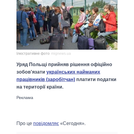
Ілюстративне фото
mignews.ua
Уряд Польщі прийняв рішення офіційно
зобов'язати
українських найманих
працівників (заробітчан)
платити податки
на території країни.
Про це
повідомляє
«Сегодня».