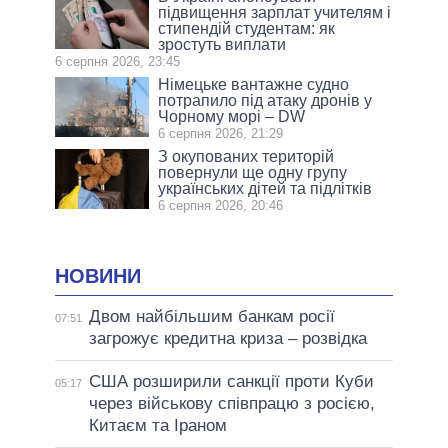
підвищення зарплат учителям і
стипендій студентам: як
зростуть виплати
6 серпня 2026, 23:45
Німецьке вантажне судно
потрапило під атаку дронів у
Чорному морі – DW
6 серпня 2026, 21:29
З окупованих територій
повернули ще одну групу
українських дітей та підлітків
6 серпня 2026, 20:46
НОВИНИ
Двом найбільшим банкам росії
07:51
загрожує кредитна криза – розвідка
США розширили санкції проти Куби
05:17
через військову співпрацю з росією,
Китаєм та Іраном