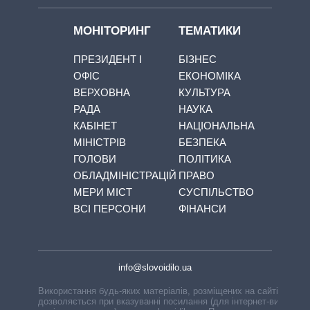
МОНІТОРИНГ
ТЕМАТИКИ
ПРЕЗИДЕНТ І
БІЗНЕС
ОФІС
ЕКОНОМІКА
ВЕРХОВНА
КУЛЬТУРА
РАДА
НАУКА
КАБІНЕТ
НАЦІОНАЛЬНА
МІНІСТРІВ
БЕЗПЕКА
ГОЛОВИ
ПОЛІТИКА
ОБЛАДМІНІСТРАЦІЙ
ПРАВО
МЕРИ МІСТ
СУСПІЛЬСТВО
ВСІ ПЕРСОНИ
ФІНАНСИ
info@slovoidilo.ua
Використання будь-яких матеріалів, розміщених на сайті,
дозволяється при вказуванні посилання (для інтернет-видань