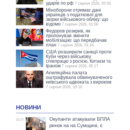
ударів по рф
7 серпня 2026, 03:56
Міноборони отримає дані
українців з податкової для
звірки військового обліку: що
відомо
7 серпня 2026, 01:59
Федоров розкрив, як
пропонував змінити
мобілізацію: що передбачав
план
7 серпня 2026, 01:24
США розширили санкції проти
Куби через військову
співпрацю з росією, Китаєм та
Іраном
7 серпня 2026, 05:17
Апеляційна палата
оштрафувала обвинуваченого
київського адвоката з вироком
7 серпня 2026, 10:10
НОВИНИ
Окупанти атакували БПЛА
10:27
ринок на на Сумщині, є