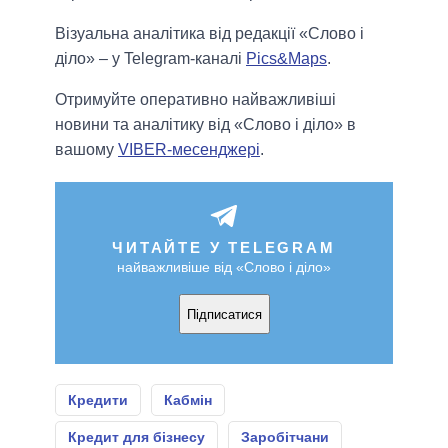
Візуальна аналітика від редакції «Слово і
діло» – у Telegram-каналі
Pics&Maps
.
Отримуйте оперативно найважливіші
новини та аналітику від «Слово і діло» в
вашому
VIBER-месенджері
.
ЧИТАЙТЕ У TELEGRAM
найважливіше від «Слово і діло»
Підписатися
Кредити
Кабмін
Кредит для бізнесу
Заробітчани