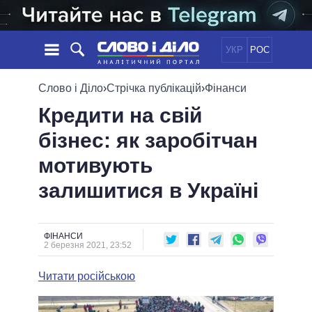
УКР
РОС
НОВИНИ
Слово і Діло
›
Стрічка публікацій
›
Фінанси
Кредити на свій
ОБIЦЯНКИ
СТРІЧКА
ПОЛІТИКА
бізнес: як заробітчан
ПОДІЇ
ЕКОНОМІКА
ПОЛIТИКИ
мотивують
СТАТТІ
СУСПІЛЬСТВО
ІНФОГРАФІКА
ДУМКИ
СВІТ
УСІ ПОЛІТИКИ
залишитися в Україні
ОГЛЯДИ
ПРЕЗИДЕНТ І ОФІС
ВІДЕО
ДАЙДЖЕСТИ
ВЕРХОВНА РАДА
ФІНАНСИ
ПІДТРИМАТИ
КАБІНЕТ МІНІСТРІВ
2 березня 2021, 23:52
ГОЛОВИ ОБЛАДМІНІСТРАЦІЙ
ПОРІВНЯННЯ ПОЛІТИКІВ
Читати російською
МЕРИ МІСТ
ВСІ ПЕРСОНИ