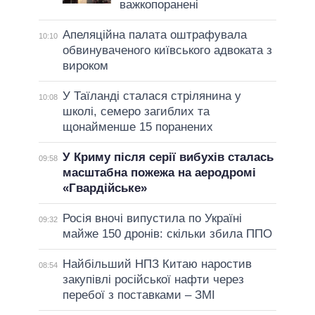
важкопоранені
Апеляційна палата оштрафувала
10:10
обвинуваченого київського адвоката з
вироком
У Таїланді сталася стрілянина у
10:08
школі, семеро загиблих та
щонайменше 15 поранених
У Криму після серії вибухів сталась
09:58
масштабна пожежа на аеродромі
«Гвардійське»
Росія вночі випустила по Україні
09:32
майже 150 дронів: скільки збила ППО
Найбільший НПЗ Китаю наростив
08:54
закупівлі російської нафти через
перебої з поставками – ЗМІ