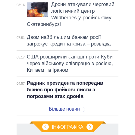
Дрони атакували черговий
08:16
логістичний центр
Wildberries у російському
Єкатеринбурзі
Двом найбільшим банкам росії
07:51
загрожує кредитна криза – розвідка
США розширили санкції проти Куби
05:17
через військову співпрацю з росією,
Китаєм та Іраном
Радник президента попередив
04:57
бізнес про фейкові листи з
погрозами атак дронів
Більше новин
ІНФОГРАФІКА