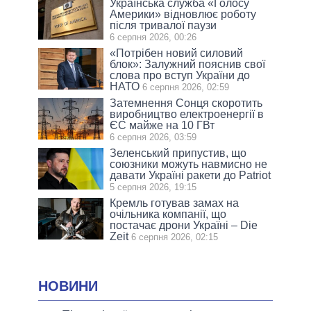
Українська служба «Голосу
Америки» відновлює роботу
після тривалої паузи
6 серпня 2026, 00:26
«Потрібен новий силовий
блок»: Залужний пояснив свої
слова про вступ України до
НАТО
6 серпня 2026, 02:59
Затемнення Сонця скоротить
виробництво електроенергії в
ЄС майже на 10 ГВт
6 серпня 2026, 03:59
Зеленський припустив, що
союзники можуть навмисно не
давати Україні ракети до Patriot
5 серпня 2026, 19:15
Кремль готував замах на
очільника компанії, що
постачає дрони Україні – Die
Zeit
6 серпня 2026, 02:15
НОВИНИ