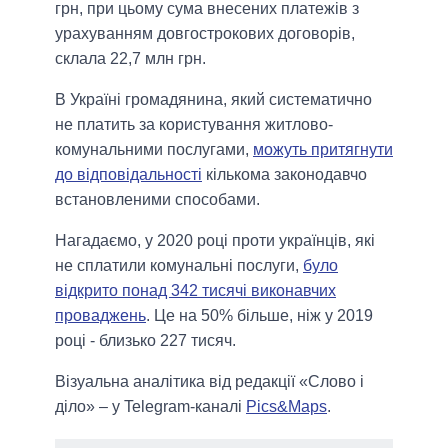
грн, при цьому сума внесених платежів з
урахуванням довгострокових договорів,
склала 22,7 млн грн.
В Україні громадянина, який систематично
не платить за користування житлово-
комунальними послугами,
можуть притягнути
до відповідальності
кількома законодавчо
встановленими способами.
Нагадаємо, у 2020 році проти українців, які
не сплатили комунальні послуги,
було
відкрито понад 342 тисячі виконавчих
проваджень
. Це на 50% більше, ніж у 2019
році - близько 227 тисяч.
Візуальна аналітика від редакції «Слово і
діло» – у Telegram-каналі
Pics&Maps
.