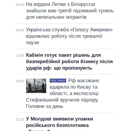
На кордоні Литви з Білоруссю
00:58
знайшли вже третій підземний тунель
для нелегальних мігрантів
Українська служба «Голосу Америки»
00:26
відновлює роботу після тривалої
паузи
Кабмін готує пакет рішень для
23:45
безперебійної роботи бізнесу після
ударів рф: що пропонують
Рф масовано
ПІДСУМКИ
23:00
вдарила по Києву та
області, а експосолці
Стефанішиній вручили підозру.
Головне за день
У Молдові виявили уламки
22:18
російського безпілотника