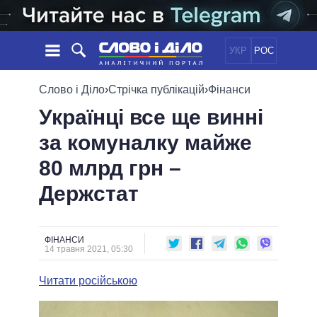
УКР
РОС
НОВИНИ
Слово і Діло
›
Стрічка публікацій
›
Фінанси
Українці все ще винні
ОБIЦЯНКИ
СТРІЧКА
ПОЛІТИКА
за комуналку майже
ПОДІЇ
ЕКОНОМІКА
ПОЛIТИКИ
80 млрд грн –
СТАТТІ
СУСПІЛЬСТВО
ІНФОГРАФІКА
ДУМКИ
СВІТ
УСІ ПОЛІТИКИ
Держстат
ОГЛЯДИ
ПРЕЗИДЕНТ І ОФІС
ВІДЕО
ДАЙДЖЕСТИ
ВЕРХОВНА РАДА
ФІНАНСИ
ПІДТРИМАТИ
КАБІНЕТ МІНІСТРІВ
14 травня 2021, 05:30
ГОЛОВИ ОБЛАДМІНІСТРАЦІЙ
ПОРІВНЯННЯ ПОЛІТИКІВ
Читати російською
МЕРИ МІСТ
ВСІ ПЕРСОНИ