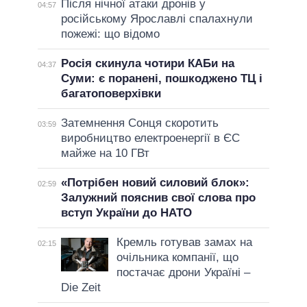
Після нічної атаки дронів у
04:57
російському Ярославлі спалахнули
пожежі: що відомо
Росія скинула чотири КАБи на
04:37
Суми: є поранені, пошкоджено ТЦ і
багатоповерхівки
Затемнення Сонця скоротить
03:59
виробництво електроенергії в ЄС
майже на 10 ГВт
«Потрібен новий силовий блок»:
02:59
Залужний пояснив свої слова про
вступ України до НАТО
Кремль готував замах на
02:15
очільника компанії, що
постачає дрони Україні –
Die Zeit