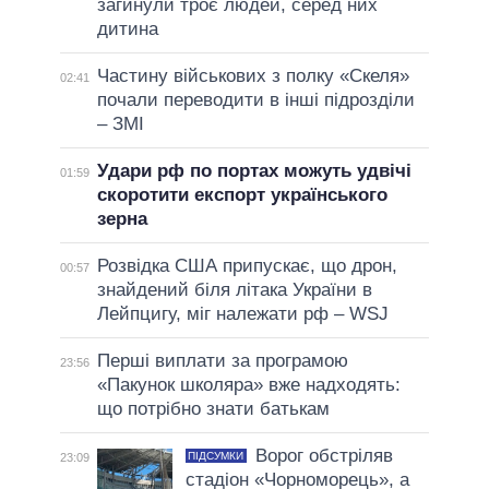
загинули троє людей, серед них
дитина
Частину військових з полку «Скеля»
02:41
почали переводити в інші підрозділи
– ЗМІ
Удари рф по портах можуть удвічі
01:59
скоротити експорт українського
зерна
Розвідка США припускає, що дрон,
00:57
знайдений біля літака України в
Лейпцигу, міг належати рф – WSJ
Перші виплати за програмою
23:56
«Пакунок школяра» вже надходять:
що потрібно знати батькам
Ворог обстріляв
ПІДСУМКИ
23:09
стадіон «Чорноморець», а