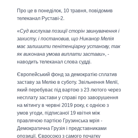
Про це в понеділок, 10 травня, повідомив
телеканал Руставі-2.
«
Суд вислухав позиції сторін звинувачення і
захисту, і постановив, що Никанор Мелія
має залишити пенітенціарну установу, так
як виконана умова виплати застави
», -
наводить телеканал слова судді.
Європейський фонд за демократію сплатив
заставу за Мелію в суботу. Звільнення Мелії,
який перебуває під вартою з 23 лютого через
несплату застави у справі про заворушення
на мітингу в червні 2019 року, є однією з
умов угоди, підписаної 19 квітня між
правлячою партією Грузинська мрія -
Демократична Грузія і представниками
опозиції. Євросоюз з самого початку