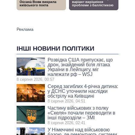
ІНШІ НОВИНИ ПОЛІТИКИ
Розвідка США припускає, що
дрон, знайдений біля літака
України в Лейпцигу, міг
належати рф – WSJ
8 серпня 2026, 00:57
Серед загиблих 4-річна дитина:
у ДСНС уточнили наслідки
обстрілу на Київщині
8 серпня 2026, 04:51
Частину військових з полку
«Скеля» почали переводити в
інші підрозділи – ЗМІ
8 серпня 2026, 02:41
У Німеччині над військовою
базою, де ремонтують системи