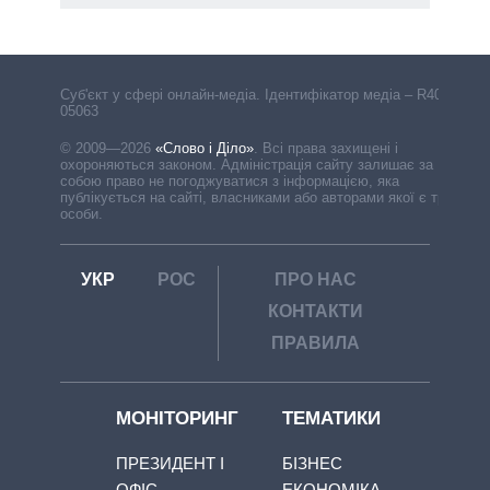
Cуб'єкт у сфері онлайн-медіа. Ідентифікатор медіа – R40-
05063
© 2009—2026
«Слово і Діло»
.
Всі права захищені і
охороняються законом. Адміністрація сайту залишає за
собою право не погоджуватися з інформацією, яка
публікується на сайті, власниками або авторами якої є треті
особи.
УКР
РОС
ПРО НАС
КОНТАКТИ
ПРАВИЛА
МОНІТОРИНГ
ТЕМАТИКИ
ПРЕЗИДЕНТ І
БІЗНЕС
ОФІС
ЕКОНОМІКА