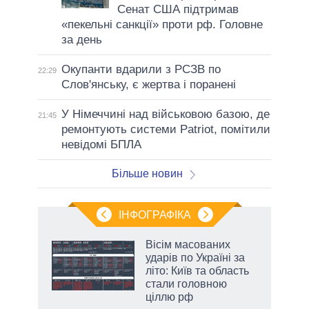
Сенат США підтримав
«пекельні санкції» проти рф. Головне
за день
Окупанти вдарили з РСЗВ по
22:29
Слов'янську, є жертва і поранені
У Німеччині над військовою базою, де
21:45
ремонтують системи Patriot, помітили
невідомі БПЛА
Більше новин
ІНФОГРАФІКА
жет
Вісім масованих
ударів по Україні за
ків
літо: Київ та область
стали головною
ціллю рф