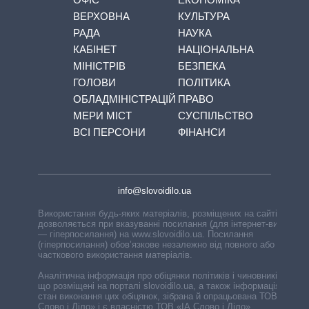
ВЕРХОВНА
КУЛЬТУРА
РАДА
НАУКА
КАБІНЕТ
НАЦІОНАЛЬНА
МІНІСТРІВ
БЕЗПЕКА
ГОЛОВИ
ПОЛІТИКА
ОБЛАДМІНІСТРАЦІЙ
ПРАВО
МЕРИ МІСТ
СУСПІЛЬСТВО
ВСІ ПЕРСОНИ
ФІНАНСИ
info@slovoidilo.ua
Використання будь-яких матеріалів, розміщених на сайті,
дозволяється при вказуванні посилання (для інтернет-видань
— гіперпосилання) на www.slovoidilo.ua. Посилання
(гіперпосилання) обов’язкове незалежно від повного або
часткового використання матеріалів.
Аналітична інформація про обіцянки політиків і чиновників,
що розміщені на порталі slovoidilo.ua, а також інформація про
стан виконання цих обіцянок, зібрана й опрацьована ТОВ «ІА
Слово і Діло» і є власністю ТОВ «ІА Слово і Діло».