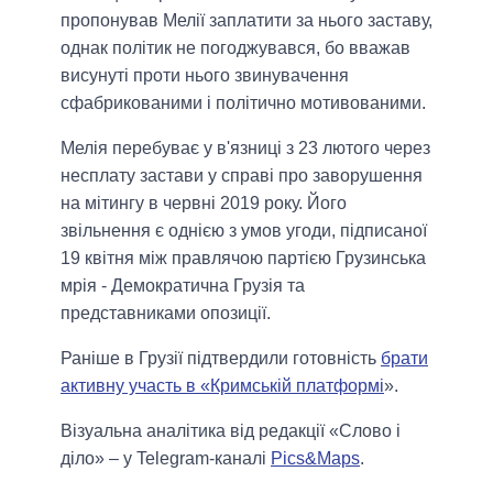
пропонував Мелії заплатити за нього заставу,
однак політик не погоджувався, бо вважав
висунуті проти нього звинувачення
сфабрикованими і політично мотивованими.
Мелія перебуває у в'язниці з 23 лютого через
несплату застави у справі про заворушення
на мітингу в червні 2019 року. Його
звільнення є однією з умов угоди, підписаної
19 квітня між правлячою партією Грузинська
мрія - Демократична Грузія та
представниками опозиції.
Раніше в Грузії підтвердили готовність
брати
активну участь в «Кримській платформі
».
Візуальна аналітика від редакції «Слово і
діло» – у Telegram-каналі
Pics&Maps
.