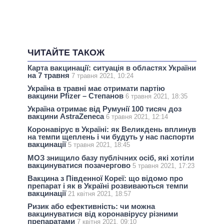
ЧИТАЙТЕ ТАКОЖ
Карта вакцинації: ситуація в областях України
на 7 травня
7 травня 2021, 10:24
Україна в травні має отримати партію
вакцини Pfizer – Степанов
6 травня 2021, 18:35
Україна отримає від Румунії 100 тисяч доз
вакцини AstraZeneca
6 травня 2021, 12:14
Коронавірус в Україні: як Великдень вплинув
на темпи щеплень і чи будуть у нас паспорти
вакцинації
5 травня 2021, 18:45
МОЗ знищило базу публічних осіб, які хотіли
вакцинуватися позачергово
5 травня 2021, 17:23
Вакцина з Південної Кореї: що відомо про
препарат і як в Україні розвиваються темпи
вакцинації
21 квітня 2021, 18:57
Ризик або ефективність: чи можна
вакцинуватися від коронавірусу різними
препаратами
7 квітня 2021, 09:10