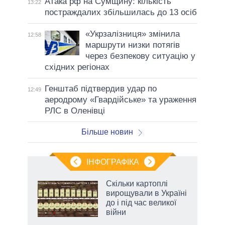
Атака рф на Сумщину: кількість
13:22
постраждалих збільшилась до 13 осіб
«Укрзалізниця» змінила
12:58
маршрути низки потягів
через безпекову ситуацію у
східних регіонах
Генштаб підтвердив удар по
12:49
аеродрому «Гвардійське» та ураження
РЛС в Оленівці
Більше новин
ІНФОГРАФІКА
Скільки картоплі
 за
вирощували в Україні
асть
до і під час великої
війни