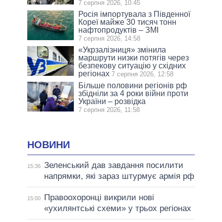
7 серпня 2026, 10:45
Росія імпортувала з Південної
Кореї майже 30 тисяч тонн
нафтопродуктів – ЗМІ
7 серпня 2026, 14:58
«Укрзалізниця» змінила
маршрути низки потягів через
безпекову ситуацію у східних
регіонах
7 серпня 2026, 12:58
Більше половини регіонів рф
збідніли за 4 роки війни проти
України – розвідка
7 серпня 2026, 11:58
НОВИНИ
Зеленський дав завдання посилити
15:36
напрямки, які зараз штурмує армія рф
Правоохоронці викрили нові
15:00
«ухилянтські схеми» у трьох регіонах