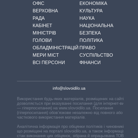
ОФІС
ЕКОНОМІКА
ВЕРХОВНА
КУЛЬТУРА
РАДА
НАУКА
КАБІНЕТ
НАЦІОНАЛЬНА
МІНІСТРІВ
БЕЗПЕКА
ГОЛОВИ
ПОЛІТИКА
ОБЛАДМІНІСТРАЦІЙ
ПРАВО
МЕРИ МІСТ
СУСПІЛЬСТВО
ВСІ ПЕРСОНИ
ФІНАНСИ
info@slovoidilo.ua
Використання будь-яких матеріалів, розміщених на сайті,
дозволяється при вказуванні посилання (для інтернет-видань
— гіперпосилання) на www.slovoidilo.ua. Посилання
(гіперпосилання) обов’язкове незалежно від повного або
часткового використання матеріалів.
Аналітична інформація про обіцянки політиків і чиновників,
що розміщені на порталі slovoidilo.ua, а також інформація про
стан виконання цих обіцянок, зібрана й опрацьована ТОВ «ІА