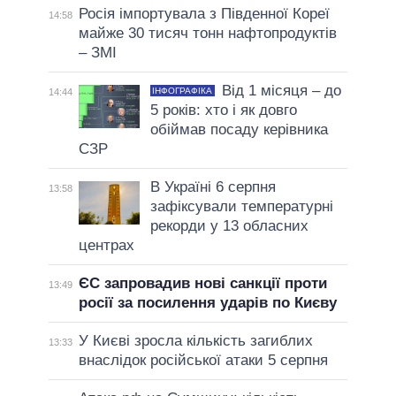
Росія імпортувала з Південної Кореї
14:58
майже 30 тисяч тонн нафтопродуктів
– ЗМІ
Від 1 місяця – до
ІНФОГРАФІКА
14:44
5 років: хто і як довго
обіймав посаду керівника
СЗР
В Україні 6 серпня
13:58
зафіксували температурні
рекорди у 13 обласних
центрах
ЄС запровадив нові санкції проти
13:49
росії за посилення ударів по Києву
У Києві зросла кількість загиблих
13:33
внаслідок російської атаки 5 серпня