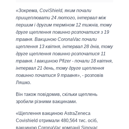
«Зокрема, CoviShield, яким почали
прищеплювати 24 лютого, інтервал між
першим і другим терміном 12 тижнів, тому
друге щеплення повинно розпочатися з 19
травня. Вакциною CoronaVac почали
щеплення 13 квітня, інтервал 28 днів, тому
друге щеплення повинно розпочатися 11
травня. І вакциною Pfizer - почали 18 квітня,
інтервал 21 день, тому друге щеплення
повинно початися 9 травня»
, - розповів
Ляшко.
Він також повідомив, скільки щеплень
зробили різними вакцинами.
«Щеплення вакциною AstraZeneca
Covishield отримали 480,564 тис. осіб,
вакциною CoronaVac компанії Sinovac