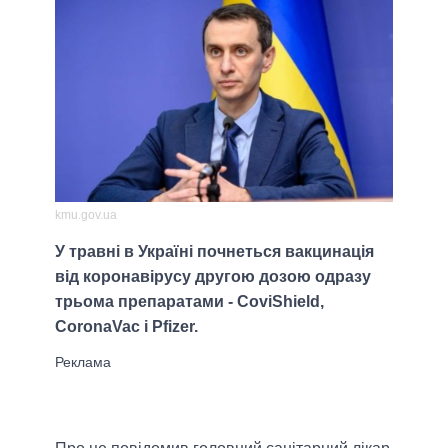
kmu.gov.ua
У травні в Україні почнеться вакцинація
від коронавірусу другою дозою одразу
трьома препаратами - CoviShield,
CoronaVac і Pfizer.