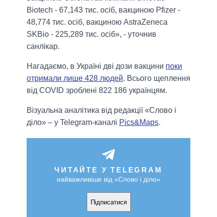
Biotech - 67,143 тис. осіб, вакциною Pfizer -
48,774 тис. осіб, вакциною AstraZeneca
SKBio - 225,289 тис. осіб», - уточнив
санлікар.
Нагадаємо, в Україні дві дози вакцини
поки
отримали лише 428 людей
. Всього щеплення
від COVID зроблені 822 186 українцям.
Візуальна аналітика від редакції «Слово і
діло» – у Telegram-каналі
Pics&Maps
.
ЧИТАЙТЕ У TELEGRAM
найважливіше від «Слово і діло»
Підписатися