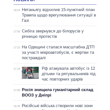
Нетаньягу відхилив 15-пунктний план
18:24
Трампа щодо врегулювання ситуації в
Газі
Сибіга звернувся до білорусів у
17:56
річницю протестів
На Одещині сталася масштабна ДТП
17:23
за участі мікроавтобусів, є жертви та
постраждалі
Рф атакувала автобус із 12
17:19
дітьми та рятувальників під
час повторних ударів
Росія знищила гуманітарний склад
17:06
ВООЗ у Дніпрі
Російські війська створили нові зони
16:43