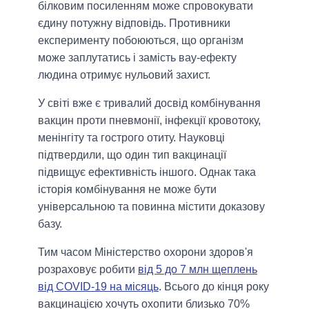
білковим посиленням може спровокувати
єдину потужну відповідь. Противники
експерименту побоюються, що організм
може заплутатись і замість вау-ефекту
людина отримує нульовий захист.
У світі вже є тривалий досвід комбінування
вакцин проти пневмонії, інфекції кровотоку,
менінгіту та гострого отиту. Науковці
підтвердили, що один тип вакцинації
підвищує ефективність іншого. Однак така
історія комбінування не може бути
універсальною та повинна містити доказову
базу.
Тим часом Міністерство охорони здоров'я
розраховує робити
від 5 до 7 млн ​​щеплень
від COVID-19 на місяць
. Всього до кінця року
вакцинацією хочуть охопити близько 70%