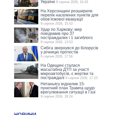
України
9 серпня 2026, 16:43
На Херсонщині розширили
перелік населених пунктів для
обов'язкової евакуації
9 серпня 2026, 15:53
Удар по Харкову: мер
повідомив про 37
постраждалих і 1 загиблого
9 серпня 2026, 13:53
Сибіга звернувся до білорусів
у річницю протестів
9 серпня 2026, 17:56
На Одещині сталася
масштабна ДТП за участі
мікроавтобусів, є жертви та
постраждалі
9 серпня 2026, 17:23
Нетаньягу відхилив 15-
пунктний план Трампа щодо
врегулювання ситуації в Газі
9 серпня 2026, 18:24
НОВИНИ