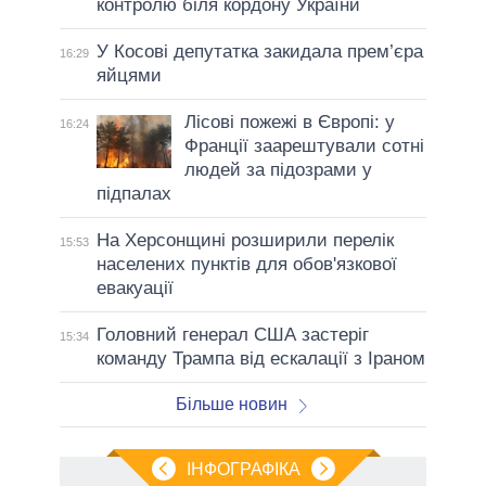
контролю біля кордону України
У Косові депутатка закидала прем’єра
16:29
яйцями
Лісові пожежі в Європі: у
16:24
Франції заарештували сотні
людей за підозрами у
підпалах
На Херсонщині розширили перелік
15:53
населених пунктів для обов'язкової
евакуації
Головний генерал США застеріг
15:34
команду Трампа від ескалації з Іраном
Більше новин
ІНФОГРАФІКА