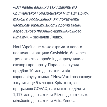
«Всі наявні вакцини захищають від
британської і бразильської мутації вірусу,
також є дослідження, які показують
часткову ефективність проти більш
агресивного південно-африканського
штаму»
, ‒ зазначив Ляшко.
Нині Україна не може отримати нового
постачання вакцини Covishield, бо через
третю хвилю хвороби Індія призупинила
експорт препарату. Паралельно уряд
придбав 10 млн доз вакцини від
коронавірусу компанії NovaVax і розраховує
закупити ще 5 млн доз. Крім того, за
програмою COVAX, нам мають виділити
1,117 млн доз вакцини Pfizer і до чотирьох
мільйонів доз вакцини AstraZeneca.