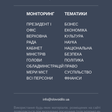
МОНІТОРИНГ
ТЕМАТИКИ
ПРЕЗИДЕНТ І
БІЗНЕС
ОФІС
ЕКОНОМІКА
ВЕРХОВНА
КУЛЬТУРА
РАДА
НАУКА
КАБІНЕТ
НАЦІОНАЛЬНА
МІНІСТРІВ
БЕЗПЕКА
ГОЛОВИ
ПОЛІТИКА
ОБЛАДМІНІСТРАЦІЙ
ПРАВО
МЕРИ МІСТ
СУСПІЛЬСТВО
ВСІ ПЕРСОНИ
ФІНАНСИ
info@slovoidilo.ua
Використання будь-яких матеріалів, розміщених на сайті,
дозволяється при вказуванні посилання (для інтернет-видань