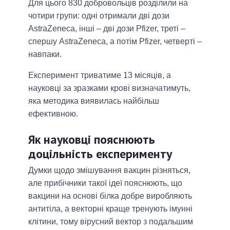
Для цього 830 добровольців розділили на
чотири групи: одні отримали дві дози
AstraZeneca, інші ‒ дві дози Pfizer, треті ‒
спершу AstraZeneca, а потім Pfizer, четверті ‒
навпаки.
Експеримент триватиме 13 місяців, а
науковці за зразками крові визначатимуть,
яка методика виявилась найбільш
ефективною.
Як науковці пояснюють
доцільність експерименту
Думки щодо змішування вакцин різняться,
але прибічники такої ідеї пояснюють, що
вакцини на основі білка добре виробляють
антитіла, а векторні краще тренують імунні
клітини, тому вірусний вектор з подальшим