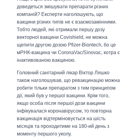
доведеться змішувати препарати різних
компаній? Експерти наголошують, що
вакцини різних типів не є взаємозамінними.
Тобто людей, які отримали першу дозу
векторної вакцини Covishield, не можна
щепити другою дозою Pfizer-Biontech, бо це
мРНК-вакцина чи CoronaVac/Sinovac, котра є
інактивованою вакциною.
Головний санітарний лікар Віктор Ляшко
також наголошував, що ревакцинацію можна
робити тільки препаратом з тим принципом
дії, який був у першої вакцини. Крім того,
якщо особа після першої дози вакцини
інфікувалася коронавірусом, то повторна
вакцинація відтерміновується на шість
місяців та проходитиме на 180-ий день з
моменту першого уколу.