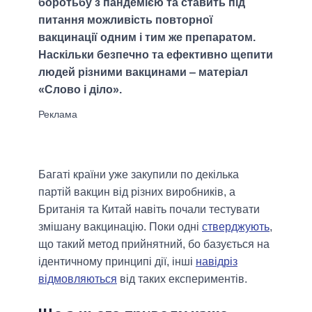
боротьбу з пандемією та ставить під
питання можливість повторної
вакцинації одним і тим же препаратом.
Наскільки безпечно та ефективно щепити
людей різними вакцинами ‒ матеріал
«Слово і діло».
Багаті країни уже закупили по декілька
партій вакцин від різних виробників, а
Британія та Китай навіть почали тестувати
змішану вакцинацію. Поки одні
стверджують
,
що такий метод прийнятний, бо базується на
ідентичному принципі дії, інші
навідріз
відмовляються
від таких експериментів.