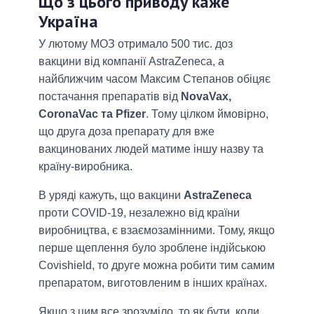
Що з цього приводу каже
Україна
У лютому МОЗ отримало 500 тис. доз
вакцини від компанії AstraZeneca, а
найближчим часом Максим Степанов обіцяє
постачання препаратів від
NovaVax,
CoronaVac та Pfizer
. Тому цілком ймовірно,
що друга доза препарату для вже
вакцинованих людей матиме іншу назву та
країну-виробника.
В уряді кажуть, що вакцини
AstraZeneca
проти COVID-19, незалежно від країни
виробництва, є взаємозамінними. Тому, якщо
перше щеплення було зроблене індійською
Covishield, то друге можна робити тим самим
препаратом, виготовленим в інших країнах.
Якщо з цим все зрозуміло, то як бути, коли