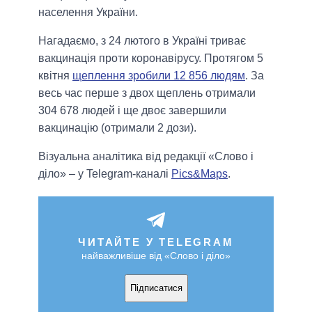
населення України.
Нагадаємо, з 24 лютого в Україні триває
вакцинація проти коронавірусу. Протягом 5
квітня
щеплення зробили 12 856 людям
. За
весь час перше з двох щеплень отримали
304 678 людей і ще двоє завершили
вакцинацію (отримали 2 дози).
Візуальна аналітика від редакції «Слово і
діло» – у Telegram-каналі
Pics&Maps
.
ЧИТАЙТЕ У TELEGRAM
найважливіше від «Слово і діло»
Підписатися