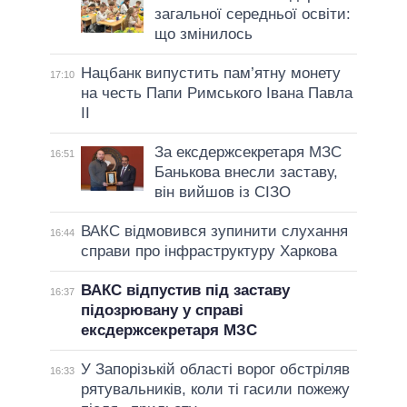
загальної середньої освіти:
що змінилось
Нацбанк випустить пам’ятну монету
17:10
на честь Папи Римського Івана Павла
II
За ексдержсекретаря МЗС
16:51
Банькова внесли заставу,
він вийшов із СІЗО
ВАКС відмовився зупинити слухання
16:44
справи про інфраструктуру Харкова
ВАКС відпустив під заставу
16:37
підозрювану у справі
ексдержсекретаря МЗС
У Запорізькій області ворог обстріляв
16:33
рятувальників, коли ті гасили пожежу