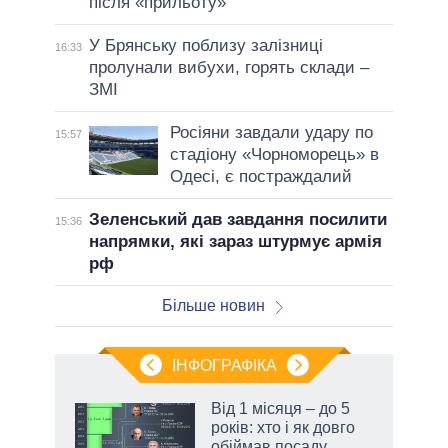
після «прильоту»
У Брянську поблизу залізниці
16:33
пролунали вибухи, горять склади –
ЗМІ
Росіяни завдали удару по
15:57
стадіону «Чорноморець» в
Одесі, є постраждалий
Зеленський дав завдання посилити
15:36
напрямки, які зараз штурмує армія
рф
Більше новин
ІНФОГРАФІКА
Від 1 місяця – до 5
ть
років: хто і як довго
обіймав посаду