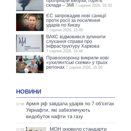
пролунали вибухи, горять
склади – ЗМІ
7 серпня 2026, 16:33
ЄС запровадив нові санкції
проти росії за посилення
ударів по Києву
7 серпня 2026, 13:49
ВАКС відмовився зупинити
слухання справи про
інфраструктуру Харкова
7 серпня 2026, 16:44
Правоохоронці викрили нові
«ухилянтські схеми» у трьох
регіонах
7 серпня 2026, 15:00
НОВИНИ
Армія рф завдала ударів по 7 об'єктах
17:38
Укрнафти, які забезпечують
видобуток нафти та газу
МОН оновило стандарти
17:29