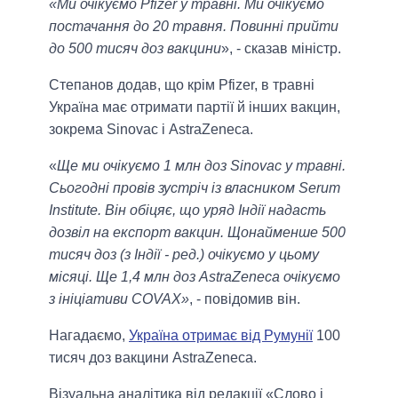
«Ми очікуємо Pfizer у травні. Ми очікуємо
постачання до 20 травня. Повинні прийти
до 500 тисяч доз вакцини
», - сказав міністр.
Степанов додав, що крім Pfizer, в травні
Україна має отримати партії й інших вакцин,
зокрема Sinovac і AstraZeneca.
«
Ще ми очікуємо 1 млн доз Sinovac у травні.
Сьогодні провів зустріч із власником Serum
Institute. Він обіцяє, що уряд Індії надасть
дозвіл на експорт вакцин. Щонайменше 500
тисяч доз (з Індії - ред.) очікуємо у цьому
місяці. Ще 1,4 млн доз AstraZeneca очікуємо
з ініціативи COVAX»
, - повідомив він.
Нагадаємо,
Україна отримає від Румунії
100
тисяч доз вакцини AstraZeneca.
Візуальна аналітика від редакції «Слово і