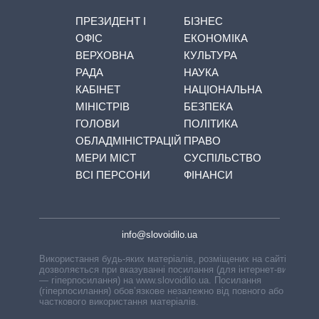
ПРЕЗИДЕНТ І
БІЗНЕС
ОФІС
ЕКОНОМІКА
ВЕРХОВНА
КУЛЬТУРА
РАДА
НАУКА
КАБІНЕТ
НАЦІОНАЛЬНА
МІНІСТРІВ
БЕЗПЕКА
ГОЛОВИ
ПОЛІТИКА
ОБЛАДМІНІСТРАЦІЙ
ПРАВО
МЕРИ МІСТ
СУСПІЛЬСТВО
ВСІ ПЕРСОНИ
ФІНАНСИ
info@slovoidilo.ua
Використання будь-яких матеріалів, розміщених на сайті,
дозволяється при вказуванні посилання (для інтернет-видань
— гіперпосилання) на www.slovoidilo.ua. Посилання
(гіперпосилання) обов’язкове незалежно від повного або
часткового використання матеріалів.