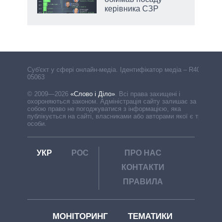
керівника СЗР
Cуб'єкт у сфері онлайн-медіа. Ідентифікатор медіа – R40-
05063
© 2009—2026
«Слово і Діло»
.
Всі права захищені і
охороняються законом. Адміністрація сайту залишає за
собою право не погоджуватися з інформацією, яка
публікується на сайті, власниками або авторами якої є треті
особи.
УКР
РОС
ПРО НАС
КОНТАКТИ
ПРАВИЛА
МОНІТОРИНГ
ТЕМАТИКИ