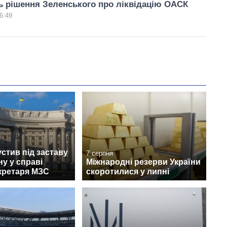
ь рішення Зеленського про ліквідацію ОАСК
6:49
стив під заставу
7 серпня
у у справі
Міжнародні резерви України
кретаря МЗС
скоротилися у липні