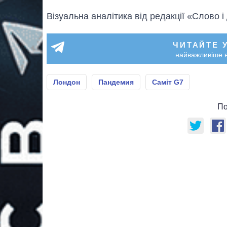
Візуальна аналітика від редакції «Слово і
ЧИТАЙТЕ 
найважливіше в
Лондон
Пандемия
Саміт G7
По