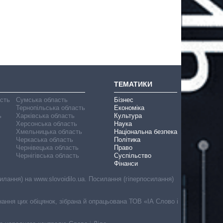
ТЕМАТИКИ
асть
Сумська область
Бізнес
Тернопільська область
Економіка
ь
Харківська область
Культура
Херсонська область
Наука
Хмельницька область
Національна безпека
Черкаська область
Політика
Чернівецька область
Право
Чернігівська область
Суспільство
Фінанси
лання) на www.slovoidilo.ua. Посилання (гіперпосилання)
онання цих обіцянок, зібрана й опрацьована ТОВ «ІА Слово і