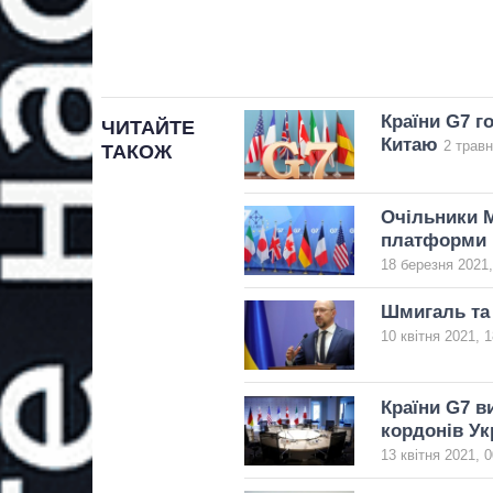
Країни G7 г
ЧИТАЙТЕ
Китаю
2 травн
ТАКОЖ
Очільники М
платформи
18 березня 2021,
Шмигаль та 
10 квітня 2021, 1
Країни G7 в
кордонів Ук
13 квітня 2021, 0