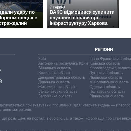
7 серпня
вдали удару по
ВАКС відмовився зупинити
«Чорноморець» в
слухання справи про
остраждалий
інфраструктуру Харкова
РЕГІОНИ
Київ
Івано-Франківська обл
Автономна республіка Крим
Київська область
Вінницька область
Кіровоградська област
В
Волинська область
Луганська область
Дніпропетровська область
Львівська область
Й
Донецька область
Миколаївська область
Житомирська область
Одеська область
Закарпатська область
Полтавська область
Запорізька область
Рівненська область
 дозволяється при вказуванні посилання (для інтернет-видань — гіперпоси
стання матеріалів.
, що розміщені на порталі slovoidilo.ua, а також інформація про стан вик