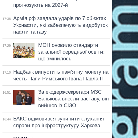
прогнозують на 2027-й
Армія рф завдала ударів по 7 об'єктах
17:38
Укрнафти, які забезпечують видобуток
нафти та газу
МОН оновило стандарти
17:29
загальної середньої освіти:
що змінилось
Нацбанк випустить пам’ятну монету на
17:10
честь Папи Римського Івана Павла II
За ексдержсекретаря МЗС
16:51
Банькова внесли заставу, він
вийшов із СІЗО
ВАКС відмовився зупинити слухання
16:44
справи про інфраструктуру Харкова