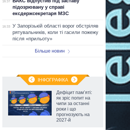
ВАКС відпустив під заставу
16:37
підозрювану у справі
ексдержсекретаря МЗС
У Запорізькій області ворог обстріляв
16:33
рятувальників, коли ті гасили пожежу
після «прильоту»
Більше новин
ІНФОГРАФІКА
Дефіцит пам’яті:
як зріс попит на
чипи за останні
роки і що
прогнозують на
2027-й