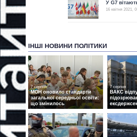
У G7 вітают
16 квітня 2021, 0
ІНШІ НОВИНИ ПОЛІТИКИ
7 серпня
7 серпня
МОН оновило стандарти
ВАКС відпу
загальної середньої освіти:
підозрюван
що змінилось
ексдержсе