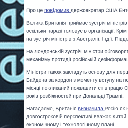
Про це
повідомив
держсекретар США Енто
Велика Британія приймає зустріч міністрів
оскільки наразі головує в організації. Кр
на зустріч міністрів з Австралії, Індії, Пі
На Лондонській зустрічі міністри обговор
механізму протидії російській дезінформац
Міністри також закладуть основу для пе
Байдена за кордон з моменту вступу на по
місяці покликаний пожвавити співпрацю 
років розбіжностей при Дональді Трампі.
Нагадаємо, Британія
визначила
Росію як 
довгостроковій перспективі вважає Китай
економічному і технологічному плані.