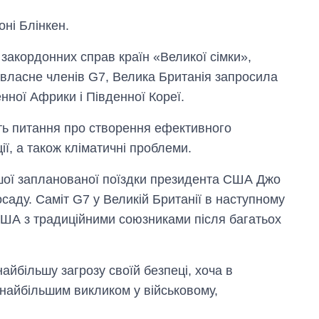
ні Блінкен.
 закордонних справ країн «Великої сімки»,
ім власне членів G7, Велика Британія запросила
вденної Африки і Південної Кореї.
ять питання про створення ефективного
ії, а також кліматичні проблеми.
ршої запланованої поїздки президента США Джо
саду. Саміт G7 у Великій Британії в наступному
США з традиційними союзниками після багатьох
Від 1 місяця – до 5
років: хто і як
довго обіймав
посаду керівника
найбільшу загрозу своїй безпеці, хоча в
СЗР
 найбільшим викликом у військовому,