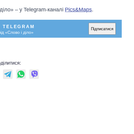
 діло» – у Telegram-каналі
Pics&Maps
.
У TELEGRAM
Підписатися
ід «Слово і діло»
ділитися: