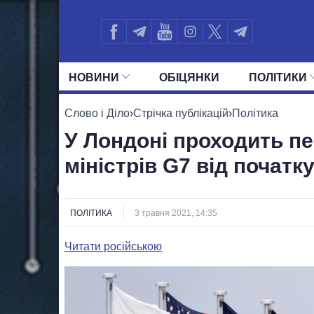
НОВИНИ
ОБIЦЯНКИ
ПОЛIТИКИ
УСІ ПОЛІТИКИ
ПРЕЗИДЕНТ І ОФ
Слово і Діло
›
Стрічка публікацій
›
Політика
У Лондоні проходить пе
міністрів G7 від початк
ПОЛІТИКА
3 травня 2021, 14:35
Читати російською