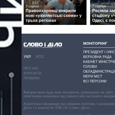
7 серпня
7 серпня
Правоохоронці викрили
Росіяни за
нові «ухилянтські схеми» у
стадіону 
трьох регіонах
Одесі, є п
МОНІТОРИНГ
ПРЕЗИДЕНТ І ОФІС
УКР
РОС
ВЕРХОВНА РАДА
КАБІНЕТ МІНІСТРІ
ГОЛОВИ
ПРО НАС
ОБЛАДМІНІСТРАЦІ
КОНТАКТИ
МЕРИ МІСТ
ПРАВИЛА
ВСІ ПЕРСОНИ
Використання будь-яких матеріалів, розміщених на сайті,
обов’язкове незалежно від повного або часткового викори
Аналітична інформація про обіцянки політиків і чиновників
Діло» і є власністю ТОВ «ІА Слово і Діло».