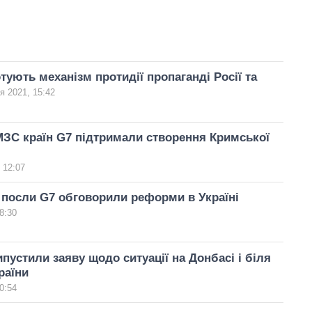
отують механізм протидії пропаганді Росії та
я 2021, 15:42
ЗС країн G7 підтримали створення Кримської
 12:07
посли G7 обговорили реформи в Україні
8:30
ипустили заяву щодо ситуації на Донбасі і біля
раїни
0:54