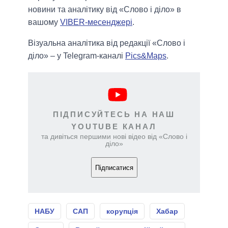
новини та аналітику від «Слово і діло» в
вашому
VIBER-месенджері
.
Візуальна аналітика від редакції «Слово і
діло» – у Telegram-каналі
Pics&Maps
.
ПІДПИСУЙТЕСЬ НА НАШ
YOUTUBE КАНАЛ
та дивіться першими нові відео від «Слово і
діло»
Підписатися
НАБУ
САП
корупція
Хабар