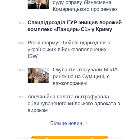
суду справу бізнесмена
Комарницького про землю
Спецпідрозділ ГУР знищив ворожий
10:58
комплекс «Панцирь-С1» у Криму
Росія формує бойові підрозділи з
10:45
українських військовополонених –
ISW
Окупанти атакували БПЛА
10:27
ринок на на Сумщині, є
важкопоранені
Апеляційна палата оштрафувала
10:10
обвинуваченого київського адвоката з
вироком
Більше новин