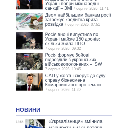
Україні попри міжнародні
санкції – ЗМІ
7 серпня 2026, 11:41
Двом найбільшим банкам росії
загрожує кредитна криза –
розвідка
7 серпня 2026, 07:51
Росія вночі випустила по
Україні майже 150 дронів:
скільки збила ППО
7 серпня 2026, 09:32
Росія формує бойові
підрозділи з українських
військовополонених – ISW
7 серпня 2026, 10:45
САП у жовтні скерує до суду
справу бізнесмена
Комарницького про землю
7 серпня 2026, 11:20
НОВИНИ
«Укрзалізниця» змінила
12:58
маршрути низки потягів