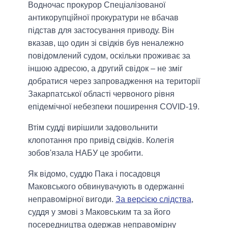
Водночас прокурор Спеціалізованої
антикорупційної прокуратури не вбачав
підстав для застосування приводу. Він
вказав, що один зі свідків був неналежно
повідомлений судом, оскільки проживає за
іншою адресою, а другий свідок – не зміг
добратися через запровадження на території
Закарпатської області червоного рівня
епідемічної небезпеки поширення COVID-19.
Втім судді вирішили задовольнити
клопотання про привід свідків. Колегія
зобов'язала НАБУ це зробити.
Як відомо, суддю Пака і посадовця
Маковського обвинувачують в одержанні
неправомірної вигоди.
За версією слідства
,
суддя у змові з Маковським та за його
посередництва одержав неправомірну