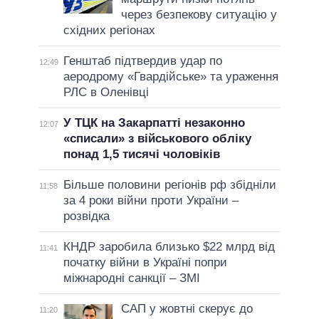
через безпекову ситуацію у
східних регіонах
Генштаб підтвердив удар по
12:49
аеродрому «Гвардійське» та ураження
РЛС в Оленівці
У ТЦК на Закарпатті незаконно
12:07
«списали» з військового обліку
понад 1,5 тисячі чоловіків
Більше половини регіонів рф збідніли
11:58
за 4 роки війни проти України –
розвідка
КНДР заробила близько $22 млрд від
11:41
початку війни в Україні попри
міжнародні санкції – ЗМІ
САП у жовтні скерує до
11:20