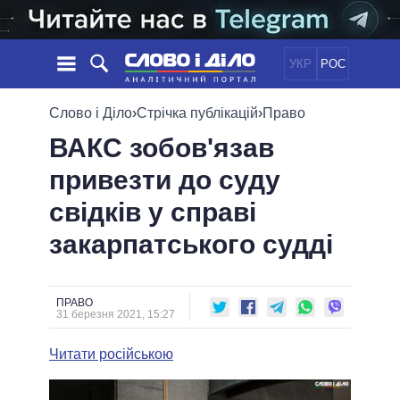
УКР
РОС
НОВИНИ
Слово і Діло
›
Стрічка публікацій
›
Право
ВАКС зобов'язав
ОБIЦЯНКИ
СТРІЧКА
ПОЛІТИКА
привезти до суду
ПОДІЇ
ЕКОНОМІКА
ПОЛIТИКИ
свідків у справі
СТАТТІ
СУСПІЛЬСТВО
ІНФОГРАФІКА
ДУМКИ
СВІТ
УСІ ПОЛІТИКИ
закарпатського судді
ОГЛЯДИ
ПРЕЗИДЕНТ І ОФІС
ВІДЕО
ДАЙДЖЕСТИ
ВЕРХОВНА РАДА
ПРАВО
ПІДТРИМАТИ
КАБІНЕТ МІНІСТРІВ
31 березня 2021, 15:27
ГОЛОВИ ОБЛАДМІНІСТРАЦІЙ
ПОРІВНЯННЯ ПОЛІТИКІВ
Читати російською
МЕРИ МІСТ
ВСІ ПЕРСОНИ