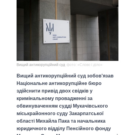
Вищий антикорупційний суд
фото: «Слово і діло»
Вищий антикорупційний суд зобов'язав
Національне антикорупційне бюро
здійснити привід двох свідків у
кримінальному провадженні за
обвинуваченням судді Мукачівського
міськрайонного суду Закарпатської
області Михайла Пака та начальника
юридичного відділу Пенсійного фонду