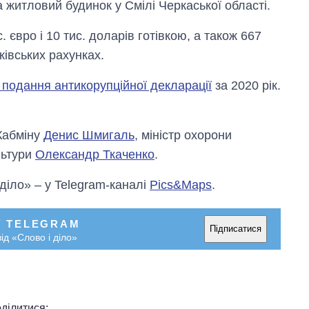
а житловий будинок у Смілі Черкаської області.
с. євро і 10 тис. доларів готівкою, а також 667
нківських рахунках.
 подання антикорупційної декларації
за 2020 рік.
Кабміну
Денис Шмигаль
, міністр охорони
льтури
Олександр Ткаченко
.
 діло» – у Telegram-каналі
Pics&Maps
.
У TELEGRAM
Підписатися
ід «Слово і діло»
ділитися: