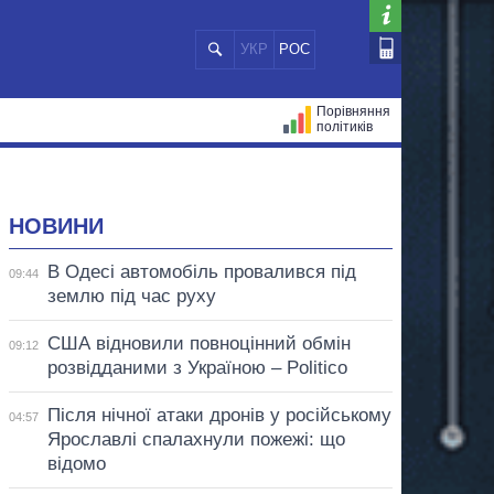
УКР
РОС
Порівняння
політиків
ЦІЙ
МЕРИ МІСТ
ВСІ ПЕРСОНИ
НОВИНИ
В Одесі автомобіль провалився під
09:44
землю під час руху
США відновили повноцінний обмін
09:12
розвідданими з Україною – Politico
Після нічної атаки дронів у російському
04:57
Ярославлі спалахнули пожежі: що
відомо