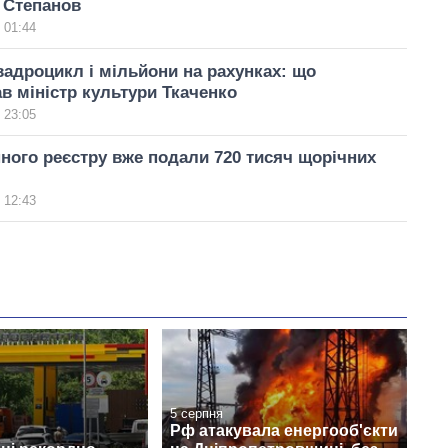
 Степанов
 01:44
вадроцикл і мільйони на рахунках: що
в міністр культури Ткаченко
 23:05
ного реєстру вже подали 720 тисяч щорічних
 12:43
5 серпня
Рф атакувала енергооб'єкти