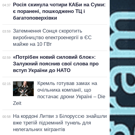
Росія скинула чотири КАБи на Суми:
04:37
є поранені, пошкоджено ТЦ і
багатоповерхівки
Затемнення Сонця скоротить
03:59
виробництво електроенергії в ЄС
майже на 10 ГВт
«Потрібен новий силовий блок»:
02:59
Залужний пояснив свої слова про
вступ України до НАТО
Кремль готував замах на
02:15
очільника компанії, що
постачає дрони Україні – Die
Zeit
На кордоні Литви з Білоруссю знайшли
00:58
вже третій підземний тунель для
нелегальних мігрантів