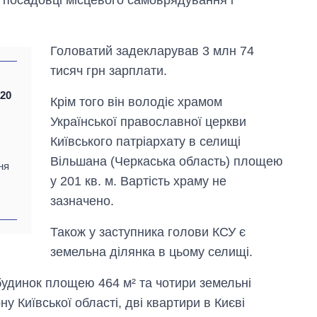
Головатий задекларував 3 млн 74
тисяч грн зарплати.
720
Крім того він володіє храмом
Української православної церкви
Київського патріархату в селищі
Вільшана (Черкаська область) площею
ня
у 201 кв. м. Вартість храму не
зазначено.
Експорт зброї:
Також у заступника голови КСУ є
скільки ракет,
земельна ділянка в цьому селищі.
літаків і танків
продала Україна
за роки
удинок площею 464 м² та чотири земельні
незалежності
у Київської області, дві квартири в Києві