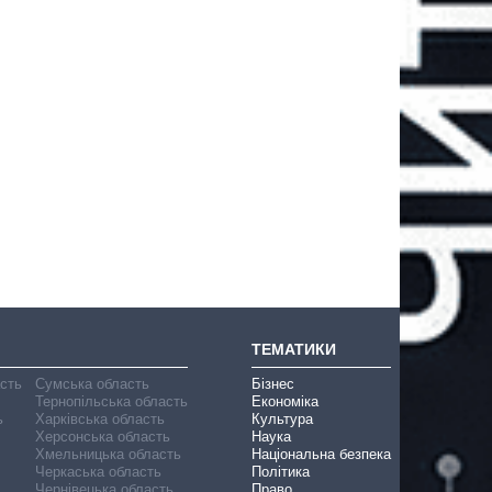
ТЕМАТИКИ
асть
Сумська область
Бізнес
Тернопільська область
Економіка
ь
Харківська область
Культура
Херсонська область
Наука
Хмельницька область
Національна безпека
Черкаська область
Політика
Чернівецька область
Право