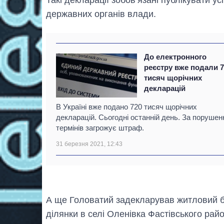
державних органів влади.
До електронного
реєстру вже подали 
тисяч щорічних
декларацій
В Україні вже подано 720 тисяч щорічних
декларацій. Сьогодні останній день. За порушен
термінів загрожує штраф.
31 березня 2021, 12:43
А ще Головатий задекларував житловий б
ділянки в селі Оленівка Фастівського район