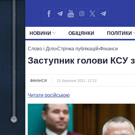
НОВИНИ
ОБIЦЯНКИ
ПОЛIТИКИ
УСІ ПОЛІТИКИ
ПРЕЗИДЕНТ І ОФ
Слово і Діло
›
Стрічка публікацій
›
Фінанси
Заступник голови КСУ 
ФІНАНСИ
31 березня 2021, 12:52
Читати російською