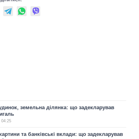
удинок, земельна ділянка: що задекларував
игаль
 04:25
картини та банківські вклади: що задекларував