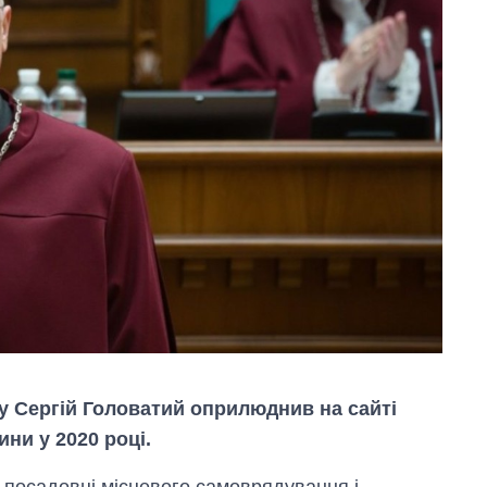
у Сергій Головатий оприлюднив на сайті
ни у 2020 році.
сі посадовці місцевого самоврядування і