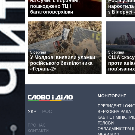
на Суми: є поранені,
Росія у ли
пошкоджено ТЦ і
наростила
багатоповерхівки
з Білорусі 
5 серпня
5 серпня
У Молдові виявили уламки
США скасув
російського безпілотника
проти авіа
«Герань-2»
пов'язаних
МОНІТОРИНГ
ПРЕЗИДЕНТ І ОФІС
УКР
РОС
ВЕРХОВНА РАДА
КАБІНЕТ МІНІСТРІ
ГОЛОВИ
ПРО НАС
ОБЛАДМІНІСТРАЦІ
КОНТАКТИ
МЕРИ МІСТ