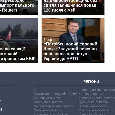
пні рекордно
на Дніпропетровщині, без
 імпорт пального
світла залишилися понад
– Reuters
120 тисяч сімей
6 серпня
«Потрібен новий силовий
али санкції
блок»: Залужний пояснив
компаній,
свої слова про вступ
 з іранським КВІР
України до НАТО
РЕГІОНИ
Київ
Івано-Франківська обл
Автономна республіка Крим
Київська область
Вінницька область
Кіровоградська област
В
Волинська область
Луганська область
Дніпропетровська область
Львівська область
Й
Донецька область
Миколаївська область
Житомирська область
Одеська область