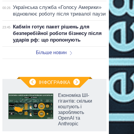
Українська служба «Голосу Америки»
00:26
відновлює роботу після тривалої паузи
Кабмін готує пакет рішень для
23:45
безперебійної роботи бізнесу після
ударів рф: що пропонують
Більше новин
ІНФОГРАФІКА
Економіка ШІ-
гігантів: скільки
коштують і
заробляють
OpenAI та
Anthropic