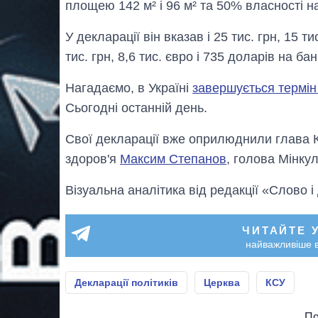
площею 142 м² і 96 м² та 50% власності н
У декларації він вказав і 25 тис. грн, 15 ти
тис. грн, 8,6 тис. євро і 735 доларів на ба
Нагадаємо, в Україні
завершується термін
Сьогодні останній день.
Свої декларації вже оприлюднили глава 
здоров'я
Максим Степанов
, голова Мінку
Візуальна аналітика від редакції «Слово і
ЧИТАЙТЕ 
найважливіше в
Декларації політиків
Церква
КСУ
По