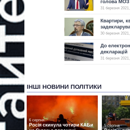
голова МОЗ
31 березня 2021,
Квартири, к
задекларува
30 березня 2021,
До електрон
декларацій
31 березня 2021,
ІНШІ НОВИНИ ПОЛІТИКИ
6 серпня
Росія скинула чотири КАБи
5 серпня