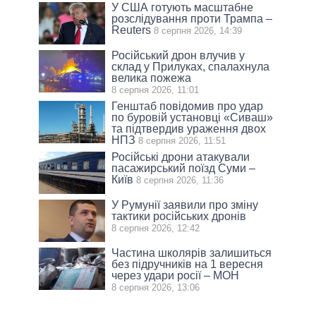
У США готують масштабне
розслідування проти Трампа –
Reuters
8 серпня 2026, 14:39
Російський дрон влучив у
склад у Прилуках, спалахнула
велика пожежа
8 серпня 2026, 11:01
Генштаб повідомив про удар
по буровій установці «Сиваш»
та підтвердив ураження двох
НПЗ
8 серпня 2026, 11:51
Російські дрони атакували
пасажирський поїзд Суми –
Київ
8 серпня 2026, 11:36
У Румунії заявили про зміну
тактики російських дронів
8 серпня 2026, 12:42
Частина школярів залишиться
без підручників на 1 вересня
через удари росії – МОН
8 серпня 2026, 13:06