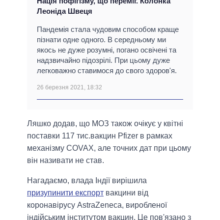
Нація пофігізму, що переміг. Колонка
Леоніда Швеця
Пандемія стала чудовим способом краще
пізнати одне одного. В середньому ми
якось не дуже розумні, погано освічені та
надзвичайно підозрілі. При цьому дуже
легковажно ставимося до свого здоров'я.
26 березня 2021, 18:32
Ляшко додав, що МОЗ також очікує у квітні
поставки 117 тис.вакцин Pfizer в рамках
механізму COVAX, але точних дат при цьому
він називати не став.
Нагадаємо, влада Індії вирішила
призупинити експорт
вакцини від
коронавірусу AstraZeneca, виробленої
індійським інститутом вакцин. Це пов'язано з