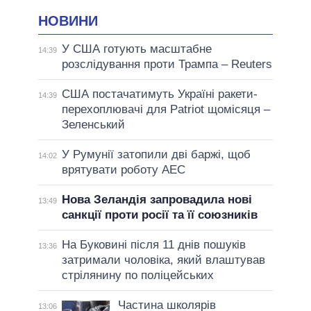
НОВИНИ
У США готують масштабне
14:39
розслідування проти Трампа – Reuters
США постачатимуть Україні ракети-
14:39
перехоплювачі для Patriot щомісяця –
Зеленський
У Румунії затопили дві баржі, щоб
14:02
врятувати роботу АЕС
Нова Зеландія запровадила нові
13:49
санкції проти росії та її союзників
На Буковині після 11 днів пошуків
13:36
затримали чоловіка, який влаштував
стрілянину по поліцейських
Частина школярів
13:06