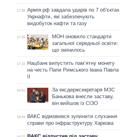
Армія рф завдала ударів по 7 об'єктах
17:38
Укрнафти, які забезпечують
видобуток нафти та газу
МОН оновило стандарти
17:29
загальної середньої освіти:
що змінилось
Нацбанк випустить пам’ятну монету
17:10
на честь Папи Римського Івана Павла
II
За ексдержсекретаря МЗС
16:51
Банькова внесли заставу,
він вийшов із СІЗО
ВАКС відмовився зупинити слухання
16:44
справи про інфраструктуру Харкова
ВАКС відпустив під заставу
16:37