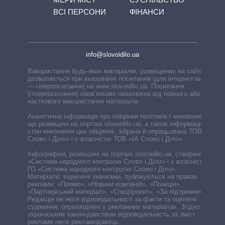
ВСІ ПЕРСОНИ
ФІНАНСИ
info@slovoidilo.ua
Використання будь-яких матеріалів, розміщених на сайті,
дозволяється при вказуванні посилання (для інтернет-видань
— гіперпосилання) на www.slovoidilo.ua. Посилання
(гіперпосилання) обов’язкове незалежно від повного або
часткового використання матеріалів.
Аналітична інформація про обіцянки політиків і чиновників,
що розміщені на порталі slovoidilo.ua, а також інформація про
стан виконання цих обіцянок, зібрана й опрацьована ТОВ «ІА
Слово і Діло» і є власністю ТОВ «ІА Слово і Діло».
Інфографіки, розміщені на порталі slovoidilo.ua, створені ГО
«Система народного контролю Слово і Діло» і є власністю
ГО «Система народного контролю Слово і Діло».
Матеріали, відмічені значками, публікуються на правах
реклами: «Промо», «Новини компаній», «Позиція»,
«Партнерський матеріал», «Спецпроєкт», «За підтримки».
Редакція не несе відповідальності за факти та оціночні
судження, оприлюднені у рекламних матеріалах. Згідно з
українським законодавством відповідальність за зміст
реклами несе рекламодавець.