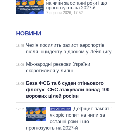
на чипи за останні роки і що
прогнозують на 2027-й
7 серпня 2026, 17:52
НОВИНИ
Чехія посилить захист аеропортів
18:45
після інциденту з дроном у Лейпцигу
Міжнародні резерви України
18:09
скоротилися у липні
База ФСБ та 6 суден «тіньового
18:05
флоту»: СБС атакували понад 100
ворожих цілей росіян
Дефіцит пам’яті:
ІНФОГРАФІКА
17:52
як зріс попит на чипи за
останні роки і що
прогнозують на 2027-й