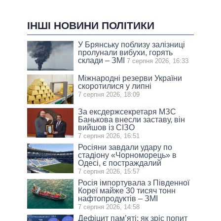
ІНШІ НОВИНИ ПОЛІТИКИ
У Брянську поблизу залізниці
пролунали вибухи, горять
склади – ЗМІ
7 серпня 2026, 16:33
Міжнародні резерви України
скоротилися у липні
7 серпня 2026, 18:09
За ексдержсекретаря МЗС
Банькова внесли заставу, він
вийшов із СІЗО
7 серпня 2026, 16:51
Росіяни завдали удару по
стадіону «Чорноморець» в
Одесі, є постраждалий
7 серпня 2026, 15:57
Росія імпортувала з Південної
Кореї майже 30 тисяч тонн
нафтопродуктів – ЗМІ
7 серпня 2026, 14:58
Дефіцит пам’яті: як зріс попит