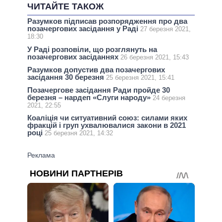
ЧИТАЙТЕ ТАКОЖ
Разумков підписав розпорядження про два
позачергових засідання у Раді
27 березня 2021,
18:30
У Раді розповіли, що розглянуть на
позачергових засіданнях
26 березня 2021, 15:43
Разумков допустив два позачергових
засідання 30 березня
25 березня 2021, 15:41
Позачергове засідання Ради пройде 30
березня – нардеп «Слуги народу»
24 березня
2021, 22:55
Коаліція чи ситуативний союз: силами яких
фракцій і груп ухвалювалися закони в 2021
році
25 березня 2021, 14:32