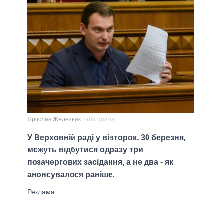
Ярослав Железняк
rada.gov.ua
У Верховній раді у вівторок, 30 березня,
можуть відбутися одразу три
позачергових засідання, а не два - як
анонсувалося раніше.