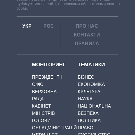
публікується на сайті, власниками або авторами якої є треті
особи.
УКР
РОС
ПРО НАС
КОНТАКТИ
ПРАВИЛА
МОНІТОРИНГ
ТЕМАТИКИ
ПРЕЗИДЕНТ І
БІЗНЕС
ОФІС
ЕКОНОМІКА
ВЕРХОВНА
КУЛЬТУРА
РАДА
НАУКА
КАБІНЕТ
НАЦІОНАЛЬНА
МІНІСТРІВ
БЕЗПЕКА
ГОЛОВИ
ПОЛІТИКА
ОБЛАДМІНІСТРАЦІЙ
ПРАВО
МЕРИ МІСТ
СУСПІЛЬСТВО