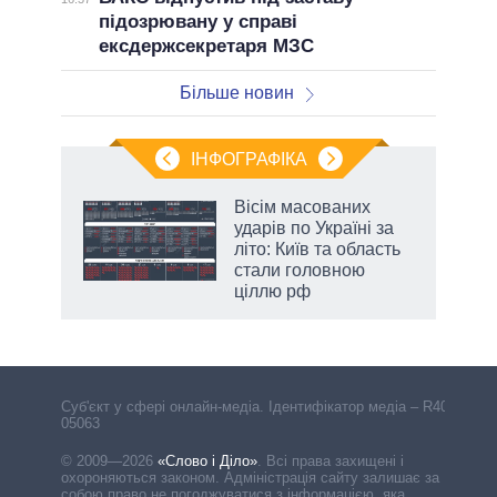
підозрювану у справі
ексдержсекретаря МЗС
Більше новин
ІНФОГРАФІКА
Вісім масованих
ть
ударів по Україні за
літо: Київ та область
стали головною
ціллю рф
Cуб'єкт у сфері онлайн-медіа. Ідентифікатор медіа – R40-
05063
© 2009—2026
«Слово і Діло»
.
Всі права захищені і
охороняються законом. Адміністрація сайту залишає за
собою право не погоджуватися з інформацією, яка