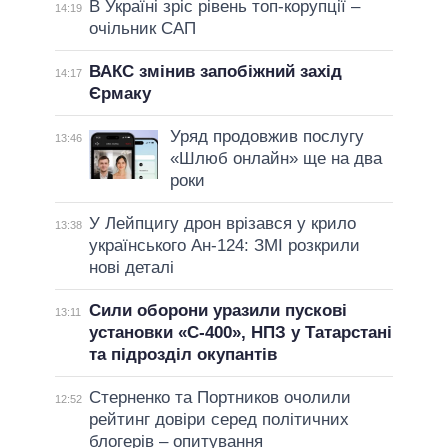
В Україні зріс рівень топ-корупції –
14:19
очільник САП
ВАКС змінив запобіжний захід
14:17
Єрмаку
Уряд продовжив послугу
13:46
«Шлюб онлайн» ще на два
роки
У Лейпцигу дрон врізався у крило
13:38
українського Ан-124: ЗМІ розкрили
нові деталі
Сили оборони уразили пускові
13:11
установки «С-400», НПЗ у Татарстані
та підрозділ окупантів
Стерненко та Портников очолили
12:52
рейтинг довіри серед політичних
блогерів – опитування