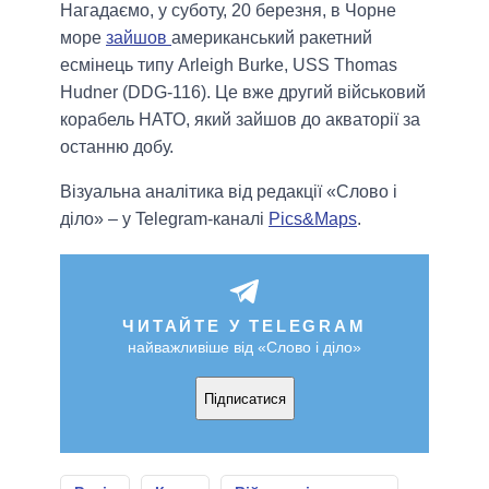
Нагадаємо, у суботу, 20 березня, в Чорне
море
зайшов
американський ракетний
есмінець типу Arleigh Burke, USS Thomas
Hudner (DDG-116). Це вже другий військовий
корабель НАТО, який зайшов до акваторії за
останню добу.
Візуальна аналітика від редакції «Слово і
діло» – у Telegram-каналі
Pics&Maps
.
ЧИТАЙТЕ У TELEGRAM
найважливіше від «Слово і діло»
Підписатися