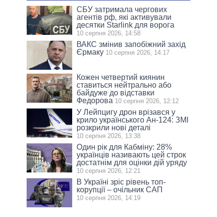
СБУ затримала чергових
агентів рф, які активували
десятки Starlink для ворога
10 серпня 2026, 14:58
ВАКС змінив запобіжний захід
Єрмаку
10 серпня 2026, 14:17
Кожен четвертий киянин
ставиться нейтрально або
байдуже до відставки
Федорова
10 серпня 2026, 12:12
У Лейпцигу дрон врізався у
крило українського Ан-124: ЗМІ
розкрили нові деталі
10 серпня 2026, 13:38
Один рік для Кабміну: 28%
українців називають цей строк
достатнім для оцінки дій уряду
10 серпня 2026, 12:21
В Україні зріс рівень топ-
корупції – очільник САП
10 серпня 2026, 14:19