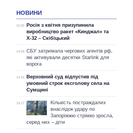
НОВИНИ
Росія з квітня призупинила
15:05
виробництво ракет «Кинджал» та
Х-32 – Скібіцький
СБУ затримала чергових агентів рф,
14:58
які активували десятки Starlink для
ворога
Верховний суд відпустив під
14:41
умовний строк ексголову села на
Сумщині
Кількість постраждалих
14:27
внаслідок удару по
Запоріжжю стрімко зросла,
серед них – діти