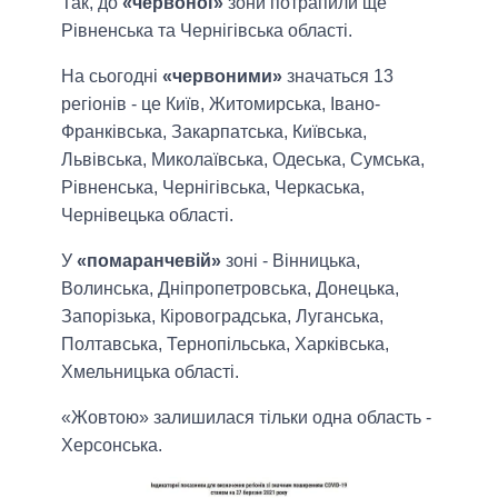
Так, до
«червоної»
зони потрапили ще
Рівненська та Чернігівська області.
На сьогодні
«червоними»
значаться 13
регіонів - це Київ, Житомирська, Івано-
Франківська, Закарпатська, Київська,
Львівська, Миколаївська, Одеська, Сумська,
Рівненська, Чернігівська, Черкаська,
Чернівецька області.
У
«помаранчевій»
зоні - Вінницька,
Волинська, Дніпропетровська, Донецька,
Запорізька, Кіровоградська, Луганська,
Полтавська, Тернопільська, Харківська,
Хмельницька області.
«Жовтою» залишилася тільки одна область -
Херсонська.