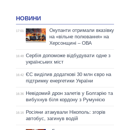
НОВИНИ
Окупанти отримали вказівку
17:01
на «вільне полювання» на
Херсонщині – ОВА
Сербія допоможе відбудувати одне з
16:48
українських міст
ЄС виділив додаткові 30 млн євро на
16:42
підтримку енергетики України
Невідомий дрон залетів у Болгарію та
16:36
вибухнув біля кордону з Румунією
Росіяни атакували Нікополь: згорів
16:16
автобус, загинув водій