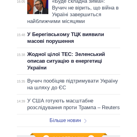
«Буде складна зима»:
16:05
Вучич не вірить, що війна в
Україні завершиться
найближчими місяцями
У Берегівському ТЦК виявили
15:48
масові порушення
Жодної цілої ТЕС: Зеленський
15:38
описав ситуацію в енергетиці
України
Вучич пообіцяв підтримувати Україну
15:35
на шляху до ЄС
У США готують масштабне
14:39
розслідування проти Трампа – Reuters
Більше новин