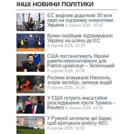
ІНШІ НОВИНИ ПОЛІТИКИ
ЄС виділив додаткові 30 млн
євро на підтримку енергетики
України
8 серпня 2026, 16:42
Вучич пообіцяв підтримувати
Україну на шляху до ЄС
8 серпня 2026, 15:35
США постачатимуть Україні
ракети-перехоплювачі для
Patriot щомісяця – Зеленський
8 серпня 2026, 14:39
Росіяни атакували Нікополь:
згорів автобус, загинув водій
8 серпня 2026, 16:16
У США готують масштабне
розслідування проти Трампа –
Reuters
8 серпня 2026, 14:39
У Румунії затопили дві баржі,
щоб врятувати роботу АЕС
8 серпня 2026, 14:02