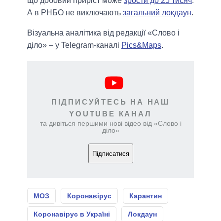
що добовий приріст може
зрости до 25 тисяч
.
А в РНБО не виключають
загальний локдаун
.
Візуальна аналітика від редакції «Слово і
діло» – у Telegram-каналі
Pics&Maps
.
ПІДПИСУЙТЕСЬ НА НАШ
YOUTUBE КАНАЛ
та дивіться першими нові відео від «Слово і
діло»
Підписатися
МОЗ
Коронавірус
Карантин
Коронавірус в Україні
Локдаун