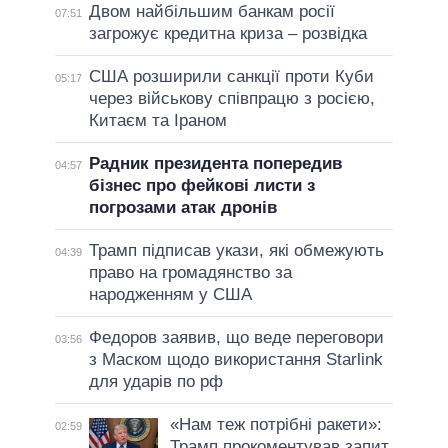
Двом найбільшим банкам росії
07:51
загрожує кредитна криза – розвідка
США розширили санкції проти Куби
05:17
через військову співпрацю з росією,
Китаєм та Іраном
Радник президента попередив
04:57
бізнес про фейкові листи з
погрозами атак дронів
Трамп підписав укази, які обмежують
04:39
право на громадянство за
народженням у США
Федоров заявив, що веде переговори
03:56
з Маском щодо використання Starlink
для ударів по рф
«Нам теж потрібні ракети»:
02:59
Трамп прокоментував запит