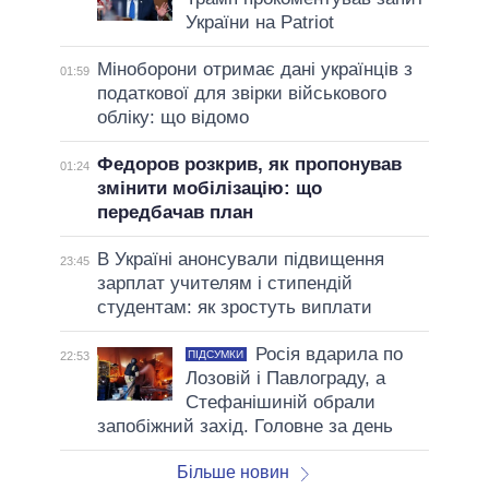
України на Patriot
Міноборони отримає дані українців з
01:59
податкової для звірки військового
обліку: що відомо
Федоров розкрив, як пропонував
01:24
змінити мобілізацію: що
передбачав план
В Україні анонсували підвищення
23:45
зарплат учителям і стипендій
студентам: як зростуть виплати
Росія вдарила по
ПІДСУМКИ
22:53
Лозовій і Павлограду, а
Стефанішиній обрали
запобіжний захід. Головне за день
Більше новин