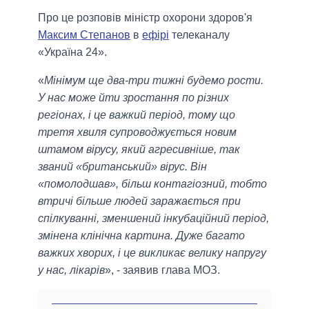
Про це розповів міністр охорони здоров'я
Максим Степанов
в
ефірі
телеканалу
«Україна 24».
«
Мінімум ще два-три тижні будемо рости.
У нас може йти зростання по різних
регіонах, і це важкий період, тому що
третя хвиля супроводжується новим
штамом вірусу, який агресивніше, так
званий «британський» вірус. Він
«помолодшав», більш контагіозний, тобто
втричі більше людей заражається при
спілкуванні, зменшений інкубаційний період,
змінена клінічна картина. Дуже багато
важких хворих, і це викликає велику напругу
у нас, лікарів
», - заявив глава МОЗ.