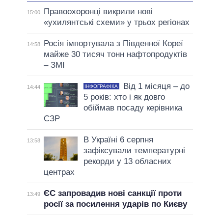
Правоохоронці викрили нові
15:00
«ухилянтські схеми» у трьох регіонах
Росія імпортувала з Південної Кореї
14:58
майже 30 тисяч тонн нафтопродуктів
– ЗМІ
Від 1 місяця – до
ІНФОГРАФІКА
14:44
5 років: хто і як довго
обіймав посаду керівника
СЗР
В Україні 6 серпня
13:58
зафіксували температурні
рекорди у 13 обласних
центрах
ЄС запровадив нові санкції проти
13:49
росії за посилення ударів по Києву