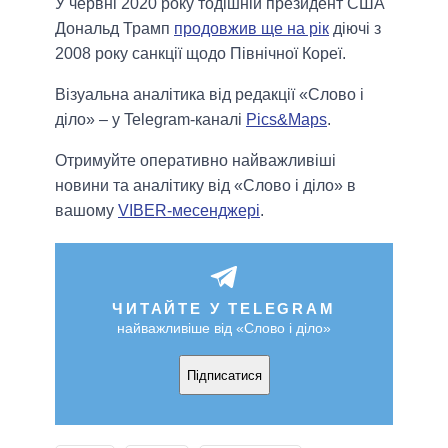
У червні 2020 року тодішній президент США
Дональд Трамп
продовжив ще на рік
діючі з
2008 року санкції щодо Північної Кореї.
Візуальна аналітика від редакції «Слово і
діло» – у Telegram-каналі
Pics&Maps
.
Отримуйте оперативно найважливіші
новини та аналітику від «Слово і діло» в
вашому
VIBER-месенджері
.
ЧИТАЙТЕ У TELEGRAM
найважливіше від «Слово і діло»
Підписатися