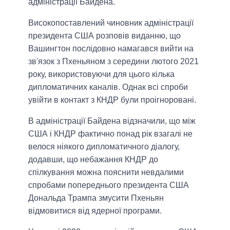
адміністрації Байдена.
Високопоставлений чиновник адміністрації
президента США розповів виданню, що
Вашингтон послідовно намагався вийти на
зв'язок з Пхеньяном з середини лютого 2021
року, використовуючи для цього кілька
дипломатичних каналів. Однак всі спроби
увійти в контакт з КНДР були проігноровані.
В адміністрації Байдена відзначили, що між
США і КНДР фактично понад рік взагалі не
велося ніякого дипломатичного діалогу,
додавши, що небажання КНДР до
спілкування можна пояснити невдалими
спробами попереднього президента США
Дональда Трампа змусити Пхеньян
відмовитися від ядерної програми.