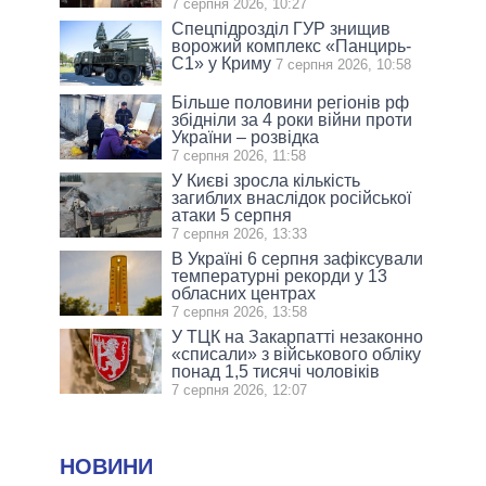
7 серпня 2026, 10:27
Спецпідрозділ ГУР знищив
ворожий комплекс «Панцирь-
С1» у Криму
7 серпня 2026, 10:58
Більше половини регіонів рф
збідніли за 4 роки війни проти
України – розвідка
7 серпня 2026, 11:58
У Києві зросла кількість
загиблих внаслідок російської
атаки 5 серпня
7 серпня 2026, 13:33
В Україні 6 серпня зафіксували
температурні рекорди у 13
обласних центрах
7 серпня 2026, 13:58
У ТЦК на Закарпатті незаконно
«списали» з військового обліку
понад 1,5 тисячі чоловіків
7 серпня 2026, 12:07
НОВИНИ