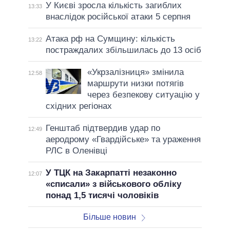
У Києві зросла кількість загиблих
13:33
внаслідок російської атаки 5 серпня
Атака рф на Сумщину: кількість
13:22
постраждалих збільшилась до 13 осіб
«Укрзалізниця» змінила
12:58
маршрути низки потягів
через безпекову ситуацію у
східних регіонах
Генштаб підтвердив удар по
12:49
аеродрому «Гвардійське» та ураження
РЛС в Оленівці
У ТЦК на Закарпатті незаконно
12:07
«списали» з військового обліку
понад 1,5 тисячі чоловіків
Більше новин