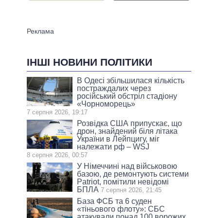
ІНШІ НОВИНИ ПОЛІТИКИ
В Одесі збільшилася кількість
постраждалих через
російський обстріл стадіону
«Чорноморець»
7 серпня 2026, 19:17
Розвідка США припускає, що
дрон, знайдений біля літака
України в Лейпцигу, міг
належати рф – WSJ
8 серпня 2026, 00:57
У Німеччині над військовою
базою, де ремонтують системи
Patriot, помітили невідомі
БПЛА
7 серпня 2026, 21:45
База ФСБ та 6 суден
«тіньового флоту»: СБС
атакували понад 100 ворожих