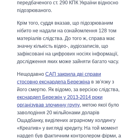
передбаченого ст. 290 КПК України відносно
підозрюваного.
Крім того, суддя вказав, що підозрюваним
нібито не надали на ознайомлення 128 том
матеріалів слідства. До того ж, справа має
значну кількість відео-, аудіозаписів, що
зафіксовані на цифрових носіях інформації,
дослідження яких може зайняти багато часу.
Нещодавно
САП закрила дві справи
стосовно екснардепа Березкіна
в зв'язку з
його смертю. Як відомо, за версією слідства,
екснардеп Березкін у 2013-2014 роки
організував злочинну групу
, метою якої було
заволодіння 20 мільйонами доларів
Ощадбанку, виділених аграрному холдингу
«Креатив» у вигляді кредиту. На той момент
нардеп був фактичним контролером фірми, а