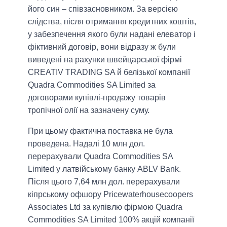
його син – співзасновником. За версією
слідства, після отримання кредитних коштів,
у забезпечення якого були надані елеватор і
фіктивний договір, вони відразу ж були
виведені на рахунки швейцарської фірмі
CREATIV TRADING SA й белізької компанії
Quadra Commodities SA Limited за
договорами купівлі-продажу товарів
тропічної олії на зазначену суму.
При цьому фактична поставка не була
проведена. Надалі 10 млн дол.
перерахували Quadra Commodities SA
Limited у латвійському банку ABLV Bank.
Після цього 7,64 млн дол. перерахували
кіпрському офшору Pricewaterhousecoopers
Associates Ltd за купівлю фірмою Quadra
Commodities SA Limited 100% акцій компанії