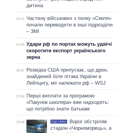
дитина
Частину військових з полку «Скеля»
02:41
почали переводити в інші підрозділи
– ЗМІ
Удари рф по портах можуть удвічі
01:59
скоротити експорт українського
зерна
Розвідка США припускає, що дрон,
00:57
знайдений біля літака України в
Лейпцигу, міг належати рф – WSJ
Перші виплати за програмою
23:56
«Пакунок школяра» вже надходять:
що потрібно знати батькам
Ворог обстріляв
ПІДСУМКИ
23:09
стадіон «Чорноморець», а