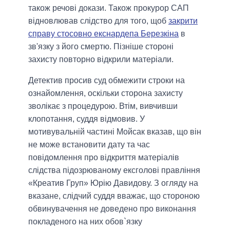
також речові докази. Також прокурор САП
відновлював слідство для того, щоб
закрити
справу стосовно екснардепа Березкіна
в
зв'язку з його смертю. Пізніше стороні
захисту повторно відкрили матеріали.
Детектив просив суд обмежити строки на
ознайомлення, оскільки сторона захисту
зволікає з процедурою. Втім, вивчивши
клопотання, суддя відмовив. У
мотивувальній частині Мойсак вказав, що він
не може встановити дату та час
повідомлення про відкриття матеріалів
слідства підозрюваному ексголові правління
«Креатив Груп» Юрію Давидову. З огляду на
вказане, слідчий суддя вважає, що стороною
обвинувачення не доведено про виконання
покладеного на них обов`язку