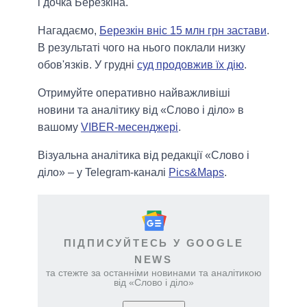
і дочка Березкіна.
Нагадаємо,
Березкін вніс 15 млн грн застави
.
В результаті чого на нього поклали низку
обов'язків. У грудні
суд продовжив їх дію
.
Отримуйте оперативно найважливіші
новини та аналітику від «Слово і діло» в
вашому
VIBER-месенджері
.
Візуальна аналітика від редакції «Слово і
діло» – у Telegram-каналі
Pics&Maps
.
ПІДПИСУЙТЕСЬ У GOOGLE
NEWS
та стежте за останніми новинами та аналітикою
від «Слово і діло»