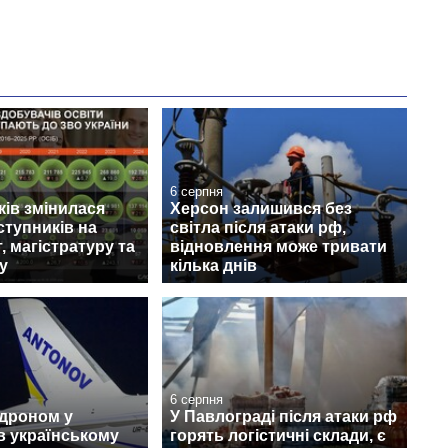
6 серпня
ків змінилася
Херсон залишився без
ступників на
світла після атаки рф,
, магістратуру та
відновлення може тривати
у
кілька днів
6 серпня
 дроном у
У Павлограді після атаки рф
в українському
горять логістичні склади, є