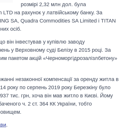
розмірі 2,32 млн дол. була
an LTD на рахунок у латвійському банку. За
NG SA, Quadra Commodities SA Limited і TITAN
их осіб.
що він інвестував у купівлю заводу
ень у Верховному суді Белізу в 2015 році. За
им пакетом акцій «Черноморгідрозалізлбетону»
жанні незаконної компенсації за оренду житла в
014 року по серпень 2019 року Березкіну було
37 тис. грн, хоча він мав житло в Києві. Йому
ченого ч. 2 ст. 364 КК України, тобто
новищем.
ави
.