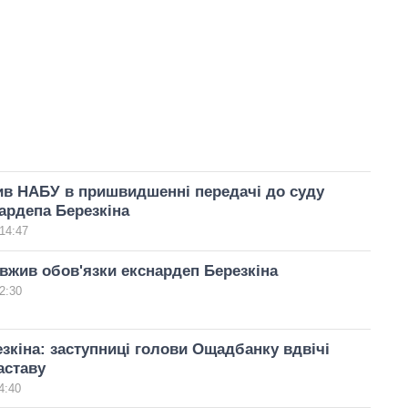
ив НАБУ в пришвидшенні передачі до суду
ардепа Березкіна
14:47
жив обов'язки екснардеп Березкіна
2:30
зкіна: заступниці голови Ощадбанку вдвічі
аставу
4:40