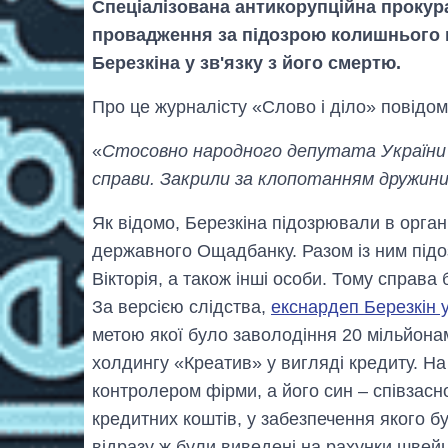
Спеціалізована антикорупційна прокур
провадження за підозрою колишнього н
Березкіна у зв'язку з його смертю.
Про це журналісту «Слово і діло» повідо
«
Стосовно народного депутата України 8
справи. Закрили за клопотанням дружин
Як відомо, Березкіна підозрювали в орган
державного Ощадбанку. Разом із ним підо
Вікторія, а також інші особи. Тому справа
За версією слідства,
екснардеп Березкін у
метою якої було заволодіння 20 мільйон
холдингу «Креатив» у вигляді кредиту. Н
контролером фірми, а його син – співзасн
кредитних коштів, у забезпечення якого бу
відразу ж були виведені на рахунки швей