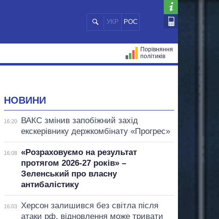
УКР
РОС
Порівняння
політиків
ЦІЙ
МЕРИ МІСТ
ВСІ ПЕРСОНИ
НОВИНИ
ВАКС змінив запобіжний захід
16:20
екскерівнику держкомбінату «Прогрес»
«Розраховуємо на результат
16:08
протягом 2026-27 років» –
Зеленський про власну
антибалістику
Херсон залишився без світла після
16:03
атаки рф, відновлення може тривати