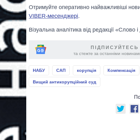
Отримуйте оперативно найважливіші новин
VIBER-месенджері
.
Візуальна аналітика від редакції «Слово і
ПІДПИСУЙТЕСЬ
та стежте за останніми новинами
НАБУ
САП
корупція
Компенсація
Вищий антикорупційний суд
По