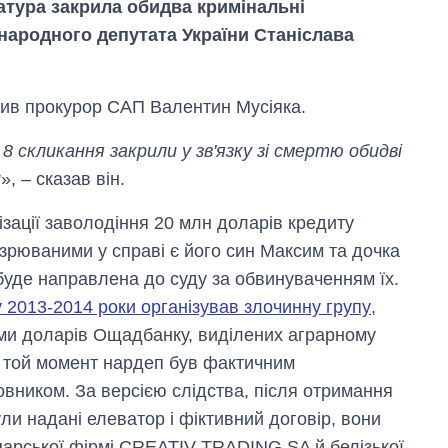
атура закрила обидва кримінальні
ародного депутата України Станіслава
мив прокурор САП Валентин Мусіяка.
 скликання закрили у зв'язку зі смертю обидві
и
», – сказав він.
ізації заволодіння 20 млн доларів кредиту
зрюваними у справі є його син Максим та дочка
 буде направлена до суду за обвинуваченням їх.
 2013-2014 роки організував злочинну групу
,
ами доларів Ощадбанку, виділених аграрному
а той момент нардеп був фактичним
Як за 10 років
змінилася кількість
овником. За версією слідства, після отримання
вступників на
ли надані елеватор і фіктивний договір, вони
бакалаврат,
магістратуру та
царської фірмі CREATIV TRADING SA й белізької