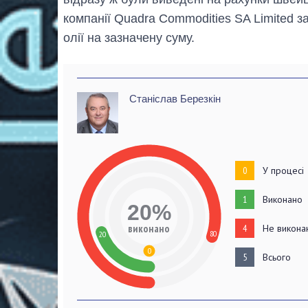
компанії Quadra Commodities SA Limited з
олії на зазначену суму.
Станіслав Березкін
0
У процесі
1
Виконано
20%
виконано
4
Не викона
80
20
0
5
Всього