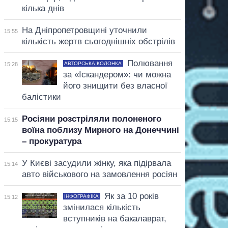
кілька днів
На Дніпропетровщині уточнили
15:55
кількість жертв сьогоднішніх обстрілів
Полювання
АВТОРСЬКА КОЛОНКА
15:28
за «Іскандером»: чи можна
його знищити без власної
балістики
Росіяни розстріляли полоненого
15:15
воїна поблизу Мирного на Донеччині
– прокуратура
У Києві засудили жінку, яка підірвала
15:14
авто військового на замовлення росіян
Як за 10 років
ІНФОГРАФІКА
15:12
змінилася кількість
вступників на бакалаврат,