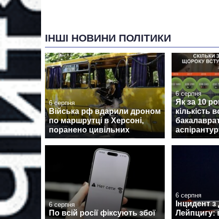
ІНШІ НОВИНИ ПОЛІТИКИ
6 серпня
Як за 10 ро
6 серпня
Війська рф вдарили дроном
кількість в
по маршрутці в Херсоні,
бакалаврат
поранено цивільних
аспірантур
6 серпня
Інцидент з
6 серпня
По всій росії фіксують збої
Лейпцигу: 