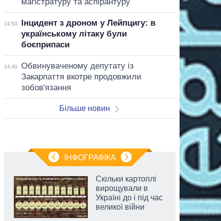
магістратуру та аспірантуру
Інцидент з дроном у Лейпцигу: в
14:50
українському літаку були
боєприпаси
Обвинуваченому депутату із
14:40
Закарпаття вкотре продовжили
зобов'язання
Більше новин
ІНФОГРАФІКА
Скільки картоплі
вирощували в
Україні до і під час
великої війни