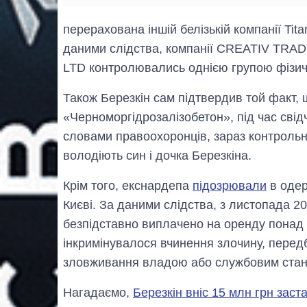
перерахована іншій белізькій компанії Tit
даними слідства, компанії CREATIV TRADI
LTD контролювались однією групою фізичн
Також Березкін сам підтвердив той факт, 
«Черноморгідрозалізобетон», під час свідч
словами правоохоронців, зараз контрольн
володіють син і дочка Березкіна.
Крім того, екснардепа
підозрювали
в одер
Києві. За даними слідства, з листопада 2
безпідставно виплачено на оренду понад 9
інкримінувалося вчинення злочину, передба
зловживання владою або службовим ста
Нагадаємо,
Березкін вніс 15 млн грн заст