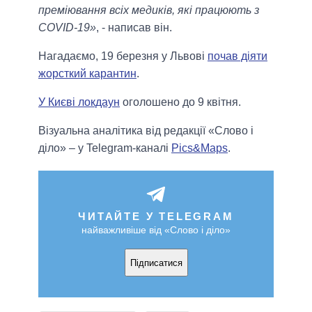
преміювання всіх медиків, які працюють з
COVID-19»
, - написав він.
Нагадаємо, 19 березня у Львові
почав діяти
жорсткий карантин
.
У Києві локдаун
оголошено до 9 квітня.
Візуальна аналітика від редакції «Слово і
діло» – у Telegram-каналі
Pics&Maps
.
ЧИТАЙТЕ У TELEGRAM
найважливіше від «Слово і діло»
Підписатися