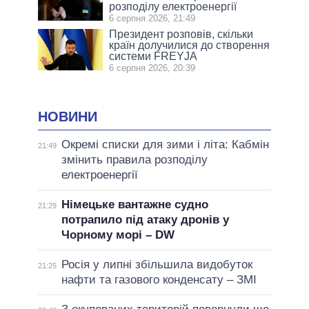
розподілу електроенергії
6 серпня 2026, 21:49
Президент розповів, скільки
країн долучилися до створення
системи FREYJA
6 серпня 2026, 20:39
НОВИНИ
Окремі списки для зими і літа: Кабмін
21:49
змінить правила розподілу
електроенергії
Німецьке вантажне судно
21:29
потрапило під атаку дронів у
Чорному морі – DW
Росія у липні збільшила видобуток
21:25
нафти та газового конденсату – ЗМІ