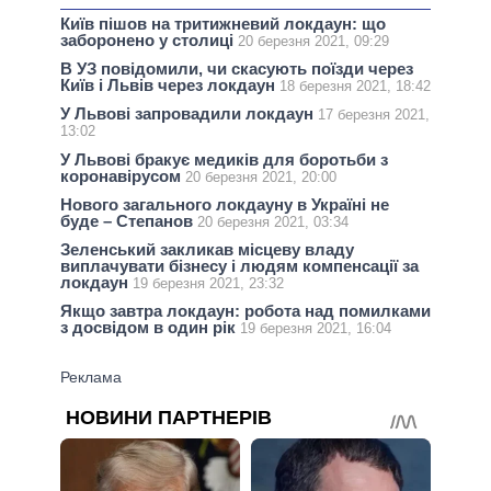
Київ пішов на тритижневий локдаун: що
заборонено у столиці
20 березня 2021, 09:29
В УЗ повідомили, чи скасують поїзди через
Київ і Львів через локдаун
18 березня 2021, 18:42
У Львові запровадили локдаун
17 березня 2021,
13:02
У Львові бракує медиків для боротьби з
коронавірусом
20 березня 2021, 20:00
Нового загального локдауну в Україні не
буде – Степанов
20 березня 2021, 03:34
Зеленський закликав місцеву владу
виплачувати бізнесу і людям компенсації за
локдаун
19 березня 2021, 23:32
Якщо завтра локдаун: робота над помилками
з досвідом в один рік
19 березня 2021, 16:04