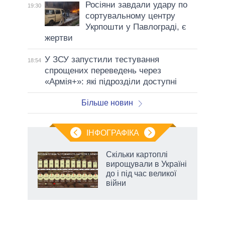
Росіяни завдали удару по
19:30
сортувальному центру
Укрпошти у Павлограді, є
жертви
У ЗСУ запустили тестування
18:54
спрощених переведень через
«Армія+»: які підрозділи доступні
Більше новин
ІНФОГРАФІКА
Скільки картоплі
ть
вирощували в Україні
до і під час великої
війни