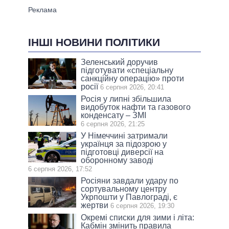
ІНШІ НОВИНИ ПОЛІТИКИ
Зеленський доручив
підготувати «спеціальну
санкційну операцію» проти
росії
6 серпня 2026, 20:41
Росія у липні збільшила
видобуток нафти та газового
конденсату – ЗМІ
6 серпня 2026, 21:25
У Німеччині затримали
українця за підозрою у
підготовці диверсії на
оборонному заводі
6 серпня 2026, 17:52
Росіяни завдали удару по
сортувальному центру
Укрпошти у Павлограді, є
жертви
6 серпня 2026, 19:30
Окремі списки для зими і літа:
Кабмін змінить правила