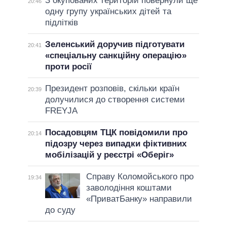
З окупованих територій повернули ще
20:46
одну групу українських дітей та
підлітків
Зеленський доручив підготувати
20:41
«спеціальну санкційну операцію»
проти росії
Президент розповів, скільки країн
20:39
долучилися до створення системи
FREYJA
Посадовцям ТЦК повідомили про
20:14
підозру через випадки фіктивних
мобілізацій у реєстрі «Оберіг»
Справу Коломойського про
19:34
заволодіння коштами
«ПриватБанку» направили
до суду