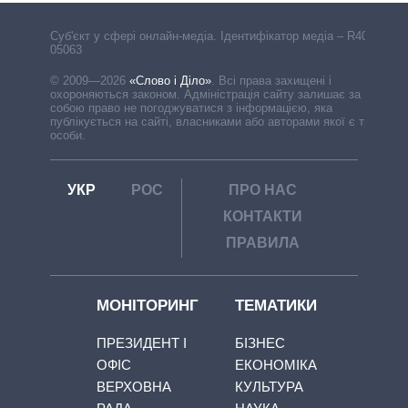
Cуб'єкт у сфері онлайн-медіа. Ідентифікатор медіа – R40-
05063
© 2009—2026
«Слово і Діло»
.
Всі права захищені і
охороняються законом. Адміністрація сайту залишає за
собою право не погоджуватися з інформацією, яка
публікується на сайті, власниками або авторами якої є треті
особи.
УКР
РОС
ПРО НАС
КОНТАКТИ
ПРАВИЛА
МОНІТОРИНГ
ТЕМАТИКИ
ПРЕЗИДЕНТ І
БІЗНЕС
ОФІС
ЕКОНОМІКА
ВЕРХОВНА
КУЛЬТУРА