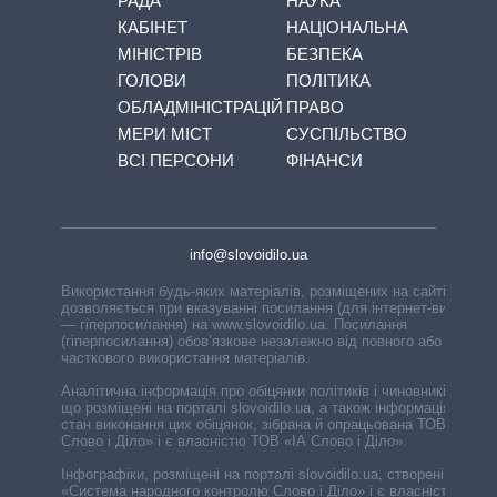
РАДА
НАУКА
КАБІНЕТ
НАЦІОНАЛЬНА
МІНІСТРІВ
БЕЗПЕКА
ГОЛОВИ
ПОЛІТИКА
ОБЛАДМІНІСТРАЦІЙ
ПРАВО
МЕРИ МІСТ
СУСПІЛЬСТВО
ВСІ ПЕРСОНИ
ФІНАНСИ
info@slovoidilo.ua
Використання будь-яких матеріалів, розміщених на сайті,
дозволяється при вказуванні посилання (для інтернет-видань
— гіперпосилання) на www.slovoidilo.ua. Посилання
(гіперпосилання) обов’язкове незалежно від повного або
часткового використання матеріалів.
Аналітична інформація про обіцянки політиків і чиновників,
що розміщені на порталі slovoidilo.ua, а також інформація про
стан виконання цих обіцянок, зібрана й опрацьована ТОВ «ІА
Слово і Діло» і є власністю ТОВ «ІА Слово і Діло».
Інфографіки, розміщені на порталі slovoidilo.ua, створені ГО
«Система народного контролю Слово і Діло» і є власністю