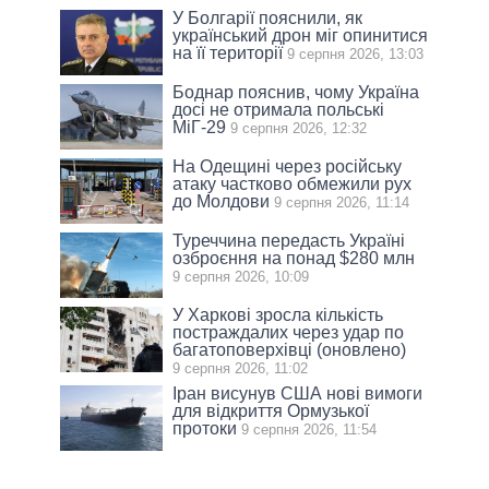
У Болгарії пояснили, як
український дрон міг опинитися
на її території
9 серпня 2026, 13:03
Боднар пояснив, чому Україна
досі не отримала польські
МіГ-29
9 серпня 2026, 12:32
На Одещині через російську
атаку частково обмежили рух
до Молдови
9 серпня 2026, 11:14
Туреччина передасть Україні
озброєння на понад $280 млн
9 серпня 2026, 10:09
У Харкові зросла кількість
постраждалих через удар по
багатоповерхівці (оновлено)
9 серпня 2026, 11:02
Іран висунув США нові вимоги
для відкриття Ормузької
протоки
9 серпня 2026, 11:54