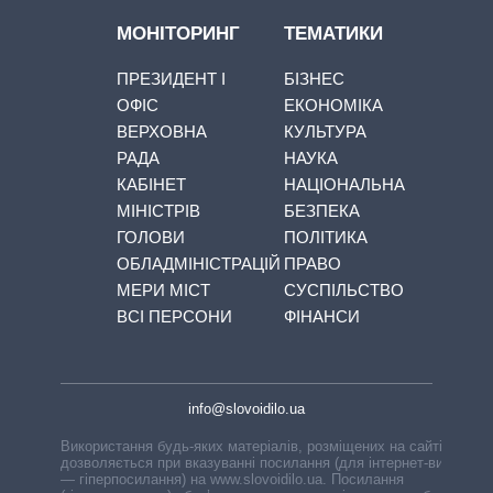
МОНІТОРИНГ
ТЕМАТИКИ
ПРЕЗИДЕНТ І
БІЗНЕС
ОФІС
ЕКОНОМІКА
ВЕРХОВНА
КУЛЬТУРА
РАДА
НАУКА
КАБІНЕТ
НАЦІОНАЛЬНА
МІНІСТРІВ
БЕЗПЕКА
ГОЛОВИ
ПОЛІТИКА
ОБЛАДМІНІСТРАЦІЙ
ПРАВО
МЕРИ МІСТ
СУСПІЛЬСТВО
ВСІ ПЕРСОНИ
ФІНАНСИ
info@slovoidilo.ua
Використання будь-яких матеріалів, розміщених на сайті,
дозволяється при вказуванні посилання (для інтернет-видань
— гіперпосилання) на www.slovoidilo.ua. Посилання