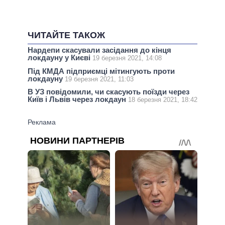
ЧИТАЙТЕ ТАКОЖ
Нардепи скасували засідання до кінця
локдауну у Києві
19 березня 2021, 14:08
Під КМДА підприємці мітингують проти
локдауну
19 березня 2021, 11:03
В УЗ повідомили, чи скасують поїзди через
Київ і Львів через локдаун
18 березня 2021, 18:42