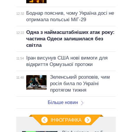
Боднар пояснив, чому Україна досі не
12:32
отримала польські МіГ-29
Одна з наймасштабніших атак року:
12:22
частина Одеси залишилася без
світла
Іран висунув США нові вимоги для
11:54
відкриття Ормузької протоки
Зеленський розповів, чим
11:48
росія била по Україні
протягом тижня
Більше новин
ІНФОГРАФІКА