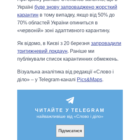
Україні
буде знову запроваджено жорсткий
карантин
в тому випадку, якщо від 50% до
70% областей України опиниться в
«червоній» зоні адаптивного карантину.
Як відомо, в Києві з 20 березня
запровадили
тритижневий локдаун
. Раніше ми
публікували список карантинних обмежень.
Візуальна аналітика від редакції «Слово і
діло» – у Telegram-каналі
Pics&Maps
.
ЧИТАЙТЕ У TELEGRAM
найважливіше від «Слово і діло»
Підписатися