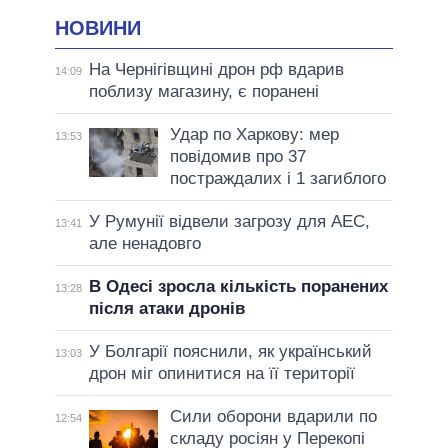
НОВИНИ
На Чернігівщині дрон рф вдарив
14:09
поблизу магазину, є поранені
Удар по Харкову: мер
13:53
повідомив про 37
постраждалих і 1 загиблого
У Румунії відвели загрозу для АЕС,
13:41
але ненадовго
В Одесі зросла кількість поранених
13:28
після атаки дронів
У Болгарії пояснили, як український
13:03
дрон міг опинитися на її території
Сили оборони вдарили по
12:54
складу росіян у Перекопі