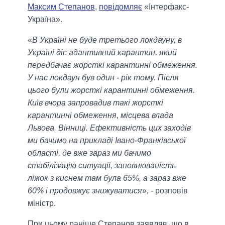
Максим Степанов
,
повідомляє
«Інтерфакс-
Україна».
«
В Україні не буде третього локдауну, в
Україні діє адаптивний карантин, який
передбачає жорсткі карантинні обмеження.
У нас локдаун був один - рік тому. Після
цього були жорсткі карантинні обмеження.
Київ вчора запровадив такі жорсткі
карантинні обмеження, місцева влада
Львова, Вінниці. Ефективність цих заходів
ми бачимо на прикладі Івано-Франківської
області, де вже зараз ми бачимо
стабілізацію ситуації, заповнюваність
ліжок з киснем там була 65%, а зараз вже
60% і продовжує знижуватися
», - розповів
міністр.
При цьому раніше Степанов заявляв, що в