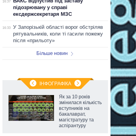
ВАКС відпустив під заставу
16:37
підозрювану у справі
ексдержсекретаря МЗС
У Запорізькій області ворог обстріляв
16:33
рятувальників, коли ті гасили пожежу
після «прильоту»
Більше новин
ІНФОГРАФІКА
Як за 10 років
змінилася кількість
вступників на
бакалаврат,
магістратуру та
аспірантуру