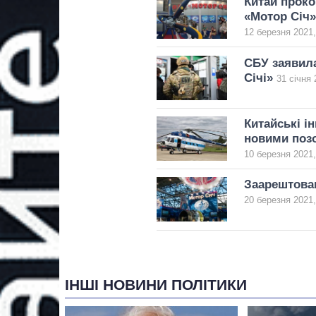
Китай проко
«Мотор Січ»
12 березня 2021,
СБУ заявила
Січі»
31 січня 
Китайські і
новими поз
10 березня 2021,
Заарештован
20 березня 2021,
ІНШІ НОВИНИ ПОЛІТИКИ