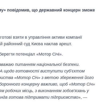
у» повідомив, що державний концерн зможе
отові взяти в управління активи компанії
ий районний суд Києва наклав арешт.
берегти потенціал «Мотор Січі».
 вважаю питанням національної безпеки.
А щодо готовності виступити суб’єктом
Вісім масованих
риства «Мотор Січ» з метою збереження його
ударів по Україні
за літо: Київ та
оборонного концерну важливо, щоб «Мотор Січ»
область стали
м робочих місць, з виконанням зобов’язань у
головною ціллю
рф
манда готова підтримати підприємство
», —