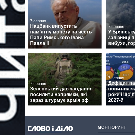
7 серпня
Нацбанк випустить
7 серпня
пам’ятну монету на честь
У Брянськ
Папи Римського Івана
залізниці 
Павла II
вибухи, го
7 серпня
Дефіцит пам
7 серпня
Зеленський дав завдання
попит на ч
посилити напрямки, які
роки і що 
зараз штурмує армія рф
2027-й
МОНІТОРИНГ