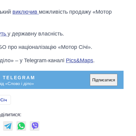
ський
виключив
можливість продажу «Мотор
уть
у державну власність.
О про націоналізацію «Мотор Січі».
 діло» – у Telegram-каналі
Pics&Maps
.
У TELEGRAM
Підписатися
ід «Слово і діло»
Січ
ділитися: