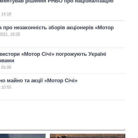
ментував рішення РНБО про націоналізацію
 14:18
 про незаконність зборів акціонерів «Мотор
2021, 16:05
нвестори «Мотор Січі» погрожують Україні
овами
 01:06
о майно та акції «Мотор Січі»
 10:55