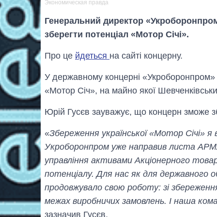
Экономическая правда
Генеральний директор «Укроборонпром
зберегти потенціал «Мотор Січі».
Про це
йдеться
на сайті концерну.
У державному концерні «Укроборонпром» г
«Мотор Січ», на майно якої Шевченківськ
Юрій Гусєв зауважує, що концерн зможе з
«
Збереження української «Мотор Січі» я
Укроборонпром уже направив листа АРМ
управління активами Акціонерного това
потенціалу. Для нас як для державного 
продовжувало свою роботу: зі збереження
межах виробничих замовлень. І наша ко
зазначив Гусєв.