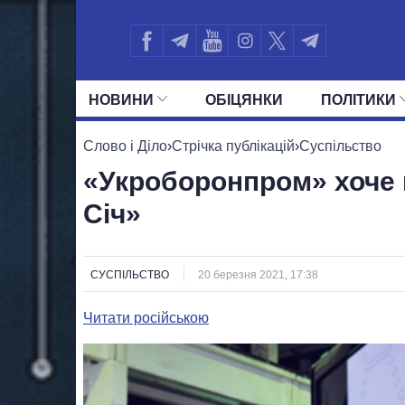
НОВИНИ
ОБIЦЯНКИ
ПОЛIТИКИ
УСІ ПОЛІТИКИ
ПРЕЗИДЕНТ І ОФ
Слово і Діло
›
Стрічка публікацій
›
Суспільство
«Укроборонпром» хоче 
Січ»
СУСПІЛЬСТВО
20 березня 2021, 17:38
Читати російською