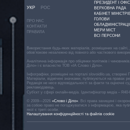
ПРЕЗИДЕНТ І ОФІС
УКР
РОС
ВЕРХОВНА РАДА
КАБІНЕТ МІНІСТРІ
ГОЛОВИ
ПРО НАС
ОБЛАДМІНІСТРАЦІ
КОНТАКТИ
МЕРИ МІСТ
ПРАВИЛА
ВСІ ПЕРСОНИ
Використання будь-яких матеріалів, розміщених на сайті,
обов’язкове незалежно від повного або часткового викори
Аналітична інформація про обіцянки політиків і чиновників
Діло» і є власністю ТОВ «ІА Слово і Діло».
Інфографіки, розміщені на порталі slovoidilo.ua, створен
Матеріали, відмічені значками, публікуються на правах р
Редакція не несе відповідальності за факти та оціночні 
рекламодавець.
Cуб'єкт у сфері онлайн-медіа. Ідентифікатор медіа – R40
© 2009—2026
«Слово і Діло»
.
Всі права захищені і охоро
за собою право не погоджуватися з інформацією, яка публ
якої є треті особи.
Налаштування конфіденційності та файлів cookie