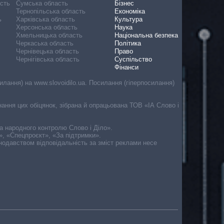
асть
Сумська область
Бізнес
Тернопільська область
Економіка
ь
Харківська область
Культура
Херсонська область
Наука
Хмельницька область
Національна безпека
Черкаська область
Політика
Чернівецька область
Право
Чернігівська область
Суспільство
Фінанси
лання) на www.slovoidilo.ua. Посилання (гіперпосилання)
онання цих обіцянок, зібрана й опрацьована ТОВ «ІА Слово і
ма народного контролю Слово і Діло».
», «Спецпроєкт», «За підтримки».
онодавством відповідальність за зміст реклами несе