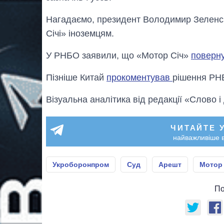
Нагадаємо, президент Володимир Зелен
Січі» іноземцям.
У РНБО заявили, що «Мотор Січ»
поверн
Пізніше Китай
прокоментував
рішення РНБ
Візуальна аналітика від редакції «Слово і
ЧИТАЙТЕ 
найважливіше в
Укроборонпром
Суд
Арешт
Мотор 
По