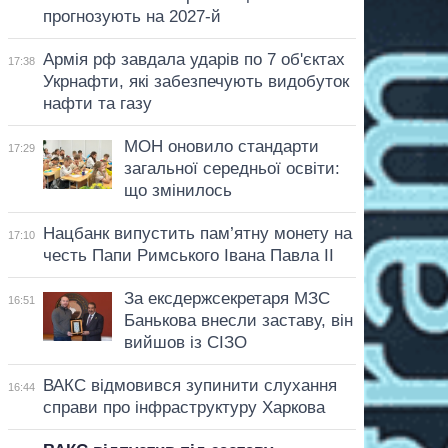
прогнозують на 2027-й
Армія рф завдала ударів по 7 об'єктах
17:38
Укрнафти, які забезпечують видобуток
нафти та газу
МОН оновило стандарти
17:29
загальної середньої освіти:
що змінилось
Нацбанк випустить пам’ятну монету на
17:10
честь Папи Римського Івана Павла II
За ексдержсекретаря МЗС
16:51
Банькова внесли заставу, він
вийшов із СІЗО
ВАКС відмовився зупинити слухання
16:44
справи про інфраструктуру Харкова