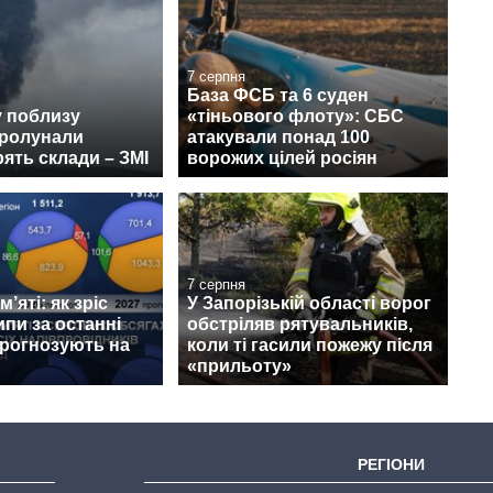
7 серпня
База ФСБ та 6 суден
у поблизу
«тіньового флоту»: СБС
пролунали
атакували понад 100
рять склади – ЗМІ
ворожих цілей росіян
7 серпня
’яті: як зріс
У Запорізькій області ворог
ипи за останні
обстріляв рятувальників,
прогнозують на
коли ті гасили пожежу після
«прильоту»
РЕГІОНИ