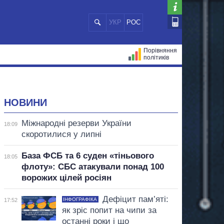
УКР
РОС
Порівняння
політиків
ЦІЙ
МЕРИ МІСТ
ВСІ ПЕРСОНИ
НОВИНИ
Міжнародні резерви України
18:09
скоротилися у липні
База ФСБ та 6 суден «тіньового
18:05
флоту»: СБС атакували понад 100
ворожих цілей росіян
Дефіцит пам’яті:
ІНФОГРАФІКА
17:52
як зріс попит на чипи за
останні роки і що