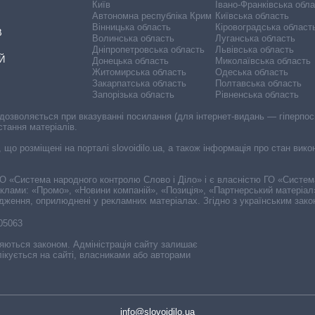
Київ
Івано-Франківська обл
Автономна республіка Крим
Київська область
Вінницька область
Кіровоградська област
В
Волинська область
Луганська область
Дніпропетровська область
Львівська область
Й
Донецька область
Миколаївська область
Житомирська область
Одеська область
Закарпатська область
Полтавська область
Запорізька область
Рівненська область
 дозволяється при вказуванні посилання (для інтернет-видань — гіперпоси
стання матеріалів.
, що розміщені на порталі slovoidilo.ua, а також інформація про стан вик
і ГО «Система народного контролю Слово і Діло» і є власністю ГО «Систе
еклами: «Промо», «Новини компаній», «Позиція», «Партнерський матеріал
судження, оприлюднені у рекламних матеріалах. Згідно з українським зак
-05063
няються законом. Адміністрація сайту залишає
ікується на сайті, власниками або авторами
info@slovoidilo.ua