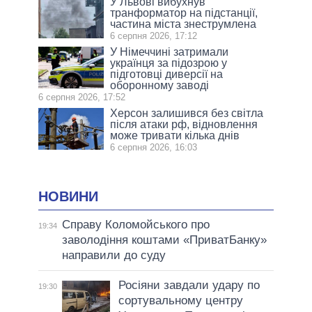
У Львові вибухнув
транформатор на підстанції,
частина міста знеструмлена
6 серпня 2026, 17:12
У Німеччині затримали
українця за підозрою у
підготовці диверсії на
оборонному заводі
6 серпня 2026, 17:52
Херсон залишився без світла
після атаки рф, відновлення
може тривати кілька днів
6 серпня 2026, 16:03
НОВИНИ
Справу Коломойського про
19:34
заволодіння коштами «ПриватБанку»
направили до суду
Росіяни завдали удару по
19:30
сортувальному центру