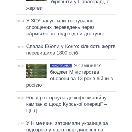
Укрпошти у Павлограді, є
жертви
У ЗСУ запустили тестування
18:54
спрощених переведень через
«Армія+»: які підрозділи доступні
Спалах Еболи у Конго: кількість жертв
18:50
перевищила 1800 осіб
Як змінився
ІНФОГРАФІКА
18:20
бюджет Міністерства
оборони за 13 років війни з
росією
Росія розгорнула дезінформаційну
18:20
кампанію щодо Курської операції –
ЦПД
У Німеччині затримали українця за
17:52
підозрою у підготовці диверсії на