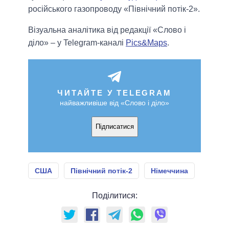
російського газопроводу «Північний потік-2».
Візуальна аналітика від редакції «Слово і
діло» – у Telegram-каналі
Pics&Maps
.
ЧИТАЙТЕ У TELEGRAM
найважливіше від «Слово і діло»
Підписатися
США
Північний потік-2
Німеччина
Поділитися: