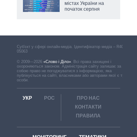
містах України на
початок серпня
Cуб'єкт у сфері онлайн-медіа. Ідентифікатор медіа – R40-
05063
© 2009—2026
«Слово і Діло»
.
Всі права захищені і
охороняються законом. Адміністрація сайту залишає за
собою право не погоджуватися з інформацією, яка
публікується на сайті, власниками або авторами якої є треті
особи.
УКР
РОС
ПРО НАС
КОНТАКТИ
ПРАВИЛА