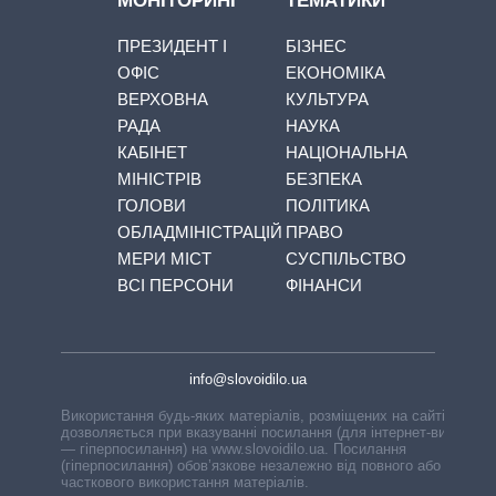
МОНІТОРИНГ
ТЕМАТИКИ
ПРЕЗИДЕНТ І
БІЗНЕС
ОФІС
ЕКОНОМІКА
ВЕРХОВНА
КУЛЬТУРА
РАДА
НАУКА
КАБІНЕТ
НАЦІОНАЛЬНА
МІНІСТРІВ
БЕЗПЕКА
ГОЛОВИ
ПОЛІТИКА
ОБЛАДМІНІСТРАЦІЙ
ПРАВО
МЕРИ МІСТ
СУСПІЛЬСТВО
ВСІ ПЕРСОНИ
ФІНАНСИ
info@slovoidilo.ua
Використання будь-яких матеріалів, розміщених на сайті,
дозволяється при вказуванні посилання (для інтернет-видань
— гіперпосилання) на www.slovoidilo.ua. Посилання
(гіперпосилання) обов’язкове незалежно від повного або
часткового використання матеріалів.