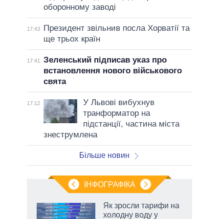
оборонному заводі
Президент звільнив посла Хорватії та
17:43
ще трьох країн
Зеленський підписав указ про
17:41
встановлення нового військового
свята
У Львові вибухнув
17:12
транформатор на
підстанції, частина міста
знеструмлена
Більше новин
ІНФОГРАФІКА
Як зросли тарифи на
ть
холодну воду у