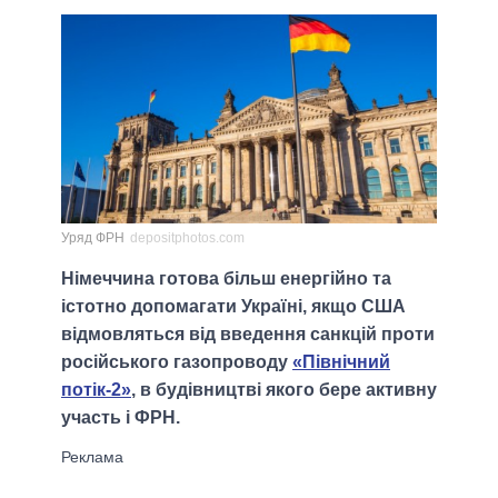
Уряд ФРН
depositphotos.com
Німеччина готова більш енергійно та
істотно допомагати Україні, якщо США
відмовляться від введення санкцій проти
російського газопроводу
«Північний
потік-2»
, в будівництві якого бере активну
участь і ФРН.