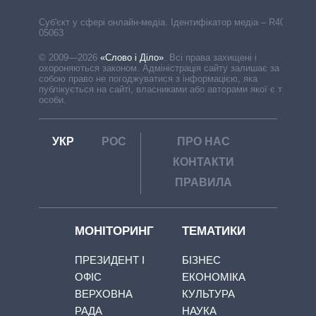
Cуб'єкт у сфері онлайн-медіа. Ідентифікатор медіа – R40-
05063
© 2009—2026
«Слово і Діло»
.
Всі права захищені і
охороняються законом. Адміністрація сайту залишає за
собою право не погоджуватися з інформацією, яка
публікується на сайті, власниками або авторами якої є треті
особи.
УКР
РОС
ПРО НАС
КОНТАКТИ
ПРАВИЛА
МОНІТОРИНГ
ТЕМАТИКИ
ПРЕЗИДЕНТ І
БІЗНЕС
ОФІС
ЕКОНОМІКА
ВЕРХОВНА
КУЛЬТУРА
РАДА
НАУКА