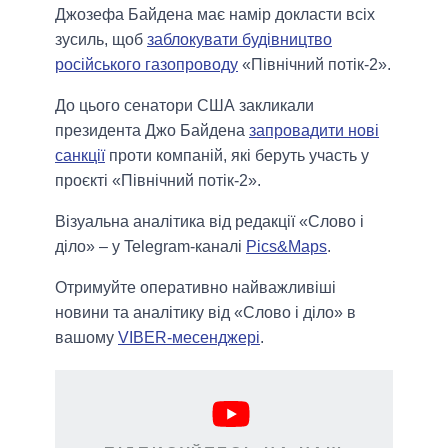
Джозефа Байдена має намір докласти всіх
зусиль, щоб
заблокувати будівництво
російського газопроводу
«Північний потік-2».
До цього сенатори США закликали
президента Джо Байдена
запровадити нові
санкції
проти компаній, які беруть участь у
проєкті «Північний потік-2».
Візуальна аналітика від редакції «Слово і
діло» – у Telegram-каналі
Pics&Maps
.
Отримуйте оперативно найважливіші
новини та аналітику від «Слово і діло» в
вашому
VIBER-месенджері
.