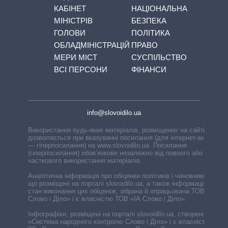
КАБІНЕТ
НАЦІОНАЛЬНА
МІНІСТРІВ
БЕЗПЕКА
ГОЛОВИ
ПОЛІТИКА
ОБЛАДМІНІСТРАЦІЙ
ПРАВО
МЕРИ МІСТ
СУСПІЛЬСТВО
ВСІ ПЕРСОНИ
ФІНАНСИ
info@slovoidilo.ua
Використання будь-яких матеріалів, розміщених на сайті,
дозволяється при вказуванні посилання (для інтернет-видань
— гіперпосилання) на www.slovoidilo.ua. Посилання
(гіперпосилання) обов’язкове незалежно від повного або
часткового використання матеріалів.
Аналітична інформація про обіцянки політиків і чиновників,
що розміщені на порталі slovoidilo.ua, а також інформація про
стан виконання цих обіцянок, зібрана й опрацьована ТОВ «ІА
Слово і Діло» і є власністю ТОВ «ІА Слово і Діло».
Інфографіки, розміщені на порталі slovoidilo.ua, створені ГО
«Система народного контролю Слово і Діло» і є власністю