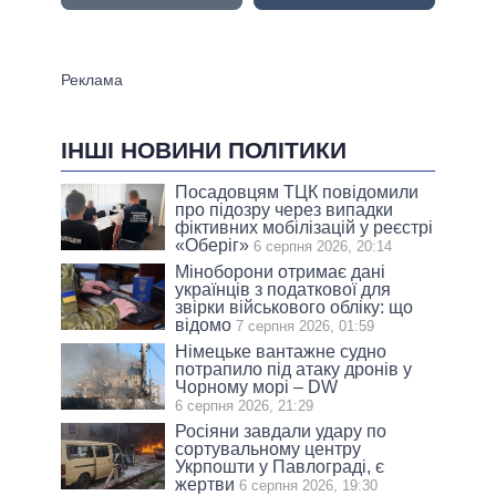
ІНШІ НОВИНИ ПОЛІТИКИ
Посадовцям ТЦК повідомили
про підозру через випадки
фіктивних мобілізацій у реєстрі
«Оберіг»
6 серпня 2026, 20:14
Міноборони отримає дані
українців з податкової для
звірки військового обліку: що
відомо
7 серпня 2026, 01:59
Німецьке вантажне судно
потрапило під атаку дронів у
Чорному морі – DW
6 серпня 2026, 21:29
Росіяни завдали удару по
сортувальному центру
Укрпошти у Павлограді, є
жертви
6 серпня 2026, 19:30