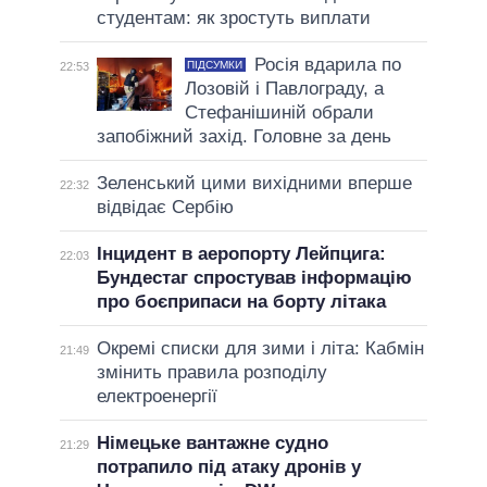
студентам: як зростуть виплати
Росія вдарила по
ПІДСУМКИ
22:53
Лозовій і Павлограду, а
Стефанішиній обрали
запобіжний захід. Головне за день
Зеленський цими вихідними вперше
22:32
відвідає Сербію
Інцидент в аеропорту Лейпцига:
22:03
Бундестаг спростував інформацію
про боєприпаси на борту літака
Окремі списки для зими і літа: Кабмін
21:49
змінить правила розподілу
електроенергії
Німецьке вантажне судно
21:29
потрапило під атаку дронів у