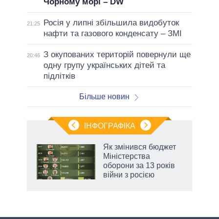
Чорному морі – DW
Росія у липні збільшила видобуток
21:25
нафти та газового конденсату – ЗМІ
З окупованих територій повернули ще
20:46
одну групу українських дітей та
підлітків
Більше новин
ІНФОГРАФІКА
Як змінився бюджет
раїні
Міністерства
ої
оборони за 13 років
війни з росією