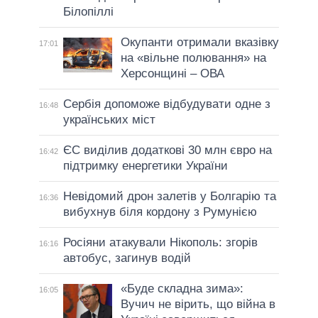
Білопіллі
Окупанти отримали вказівку
17:01
на «вільне полювання» на
Херсонщині – ОВА
Сербія допоможе відбудувати одне з
16:48
українських міст
ЄС виділив додаткові 30 млн євро на
16:42
підтримку енергетики України
Невідомий дрон залетів у Болгарію та
16:36
вибухнув біля кордону з Румунією
Росіяни атакували Нікополь: згорів
16:16
автобус, загинув водій
«Буде складна зима»:
16:05
Вучич не вірить, що війна в