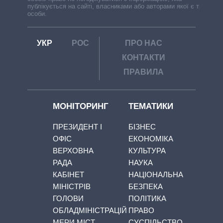
публікується на сайті, власниками або авторами якої є треті
особи.
УКР
РОС
ПРО НАС
КОНТАКТИ
ПРАВИЛА
МОНІТОРИНГ
ТЕМАТИКИ
ПРЕЗИДЕНТ І
БІЗНЕС
ОФІС
ЕКОНОМІКА
ВЕРХОВНА
КУЛЬТУРА
РАДА
НАУКА
КАБІНЕТ
НАЦІОНАЛЬНА
МІНІСТРІВ
БЕЗПЕКА
ГОЛОВИ
ПОЛІТИКА
ОБЛАДМІНІСТРАЦІЙ
ПРАВО
МЕРИ МІСТ
СУСПІЛЬСТВО