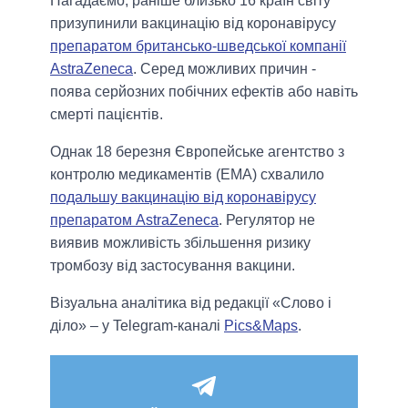
Нагадаємо, раніше близько 16 країн світу
призупинили вакцинацію від коронавірусу
препаратом британсько-шведської компанії
AstraZeneca
. Серед можливих причин -
поява серйозних побічних ефектів або навіть
смерті пацієнтів.
Однак 18 березня Європейське агентство з
контролю медикаментів (EMA) схвалило
подальшу вакцинацію від коронавірусу
препаратом AstraZeneca
. Регулятор не
виявив можливість збільшення ризику
тромбозу від застосування вакцини.
Візуальна аналітика від редакції «Слово і
діло» – у Telegram-каналі
Pics&Maps
.