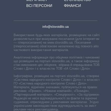
ВСІ ПЕРСОНИ
ФІНАНСИ
info@slovoidilo.ua
Використання будь-яких матеріалів, розміщених на сайті,
дозволяється при вказуванні посилання (для інтернет-видань
— гіперпосилання) на www.slovoidilo.ua. Посилання
(гіперпосилання) обов’язкове незалежно від повного або
часткового використання матеріалів.
Аналітична інформація про обіцянки політиків і чиновників,
що розміщені на порталі slovoidilo.ua, а також інформація про
стан виконання цих обіцянок, зібрана й опрацьована ТОВ «ІА
Слово і Діло» і є власністю ТОВ «ІА Слово і Діло».
Інфографіки, розміщені на порталі slovoidilo.ua, створені ГО
«Система народного контролю Слово і Діло» і є власністю
ГО «Система народного контролю Слово і Діло».
Матеріали, відмічені значками, публікуються на правах
реклами: «Промо», «Новини компаній», «Позиція»,
«Партнерський матеріал», «Спецпроєкт», «За підтримки».
Редакція не несе відповідальності за факти та оціночні
судження, оприлюднені у рекламних матеріалах. Згідно з
українським законодавством відповідальність за зміст
реклами несе рекламодавець.