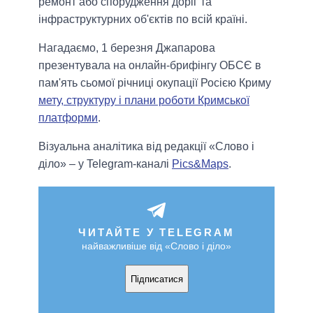
ремонт або спорудження доріг та
інфраструктурних об'єктів по всій країні.
Нагадаємо, 1 березня Джапарова
презентувала на онлайн-брифінгу ОБСЄ в
пам'ять сьомої річниці окупації Росією Криму
мету, структуру і плани роботи Кримської
платформи
.
Візуальна аналітика від редакції «Слово і
діло» – у Telegram-каналі
Pics&Maps
.
ЧИТАЙТЕ У TELEGRAM
найважливіше від «Слово і діло»
Підписатися