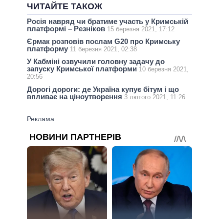
ЧИТАЙТЕ ТАКОЖ
Росія навряд чи братиме участь у Кримській
платформі – Резніков
15 березня 2021, 17:12
Єрмак розповів послам G20 про Кримську
платформу
11 березня 2021, 02:38
У Кабміні озвучили головну задачу до
запуску Кримської платформи
10 березня 2021,
20:56
Дорогі дороги: де Україна купує бітум і що
впливає на ціноутворення
3 лютого 2021, 11:26