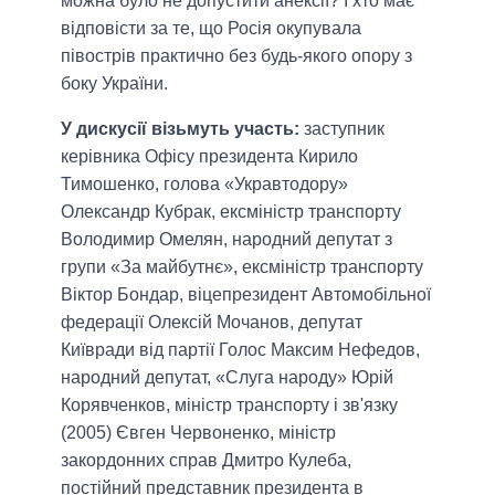
можна було не допустити анексії? І хто має
відповісти за те, що Росія окупувала
півострів практично без будь-якого опору з
боку України.
У дискусії візьмуть участь:
заступник
керівника Офісу президента Кирило
Тимошенко, голова «Укравтодору»
Олександр Кубрак, ексміністр транспорту
Володимир Омелян, народний депутат з
групи «За майбутнє», ексміністр транспорту
Віктор Бондар, віцепрезидент Автомобільної
федерації Олексій Мочанов, депутат
Київради від партії Голос Максим Нефедов,
народний депутат, «Слуга народу» Юрій
Корявченков, міністр транспорту і зв'язку
(2005) Євген Червоненко, міністр
закордонних справ Дмитро Кулеба,
постійний представник президента в