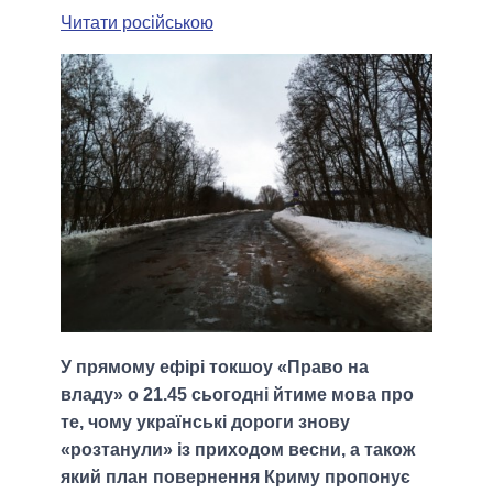
Читати російською
У прямому ефірі токшоу «Право на
владу» о 21.45 сьогодні йтиме мова про
те, чому українські дороги знову
«розтанули» із приходом весни, а також
який план повернення Криму пропонує