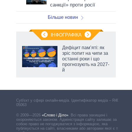
санкції» проти росії
Більше новин
ІНФОГРАФІКА
 5
Дефіцит пам’яті: як
вго
зріс попит на чипи за
останні роки і що
прогнозують на 2027-
й
Cуб'єкт у сфері онлайн-медіа. Ідентифікатор медіа – R40-
05063
© 2009—2026
«Слово і Діло»
.
Всі права захищені і
охороняються законом. Адміністрація сайту залишає за
собою право не погоджуватися з інформацією, яка
публікується на сайті, власниками або авторами якої є треті