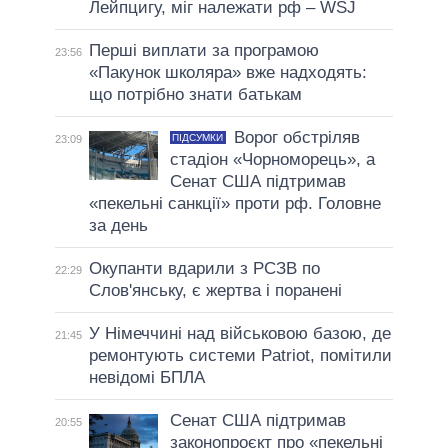
Лейпцигу, міг належати рф – WSJ
Перші виплати за програмою
23:56
«Пакунок школяра» вже надходять:
що потрібно знати батькам
Ворог обстріляв
ПІДСУМКИ
23:09
стадіон «Чорноморець», а
Сенат США підтримав
«пекельні санкції» проти рф. Головне
за день
Окупанти вдарили з РСЗВ по
22:29
Слов'янську, є жертва і поранені
У Німеччині над військовою базою, де
21:45
ремонтують системи Patriot, помітили
невідомі БПЛА
Сенат США підтримав
20:55
законопроєкт про «пекельні