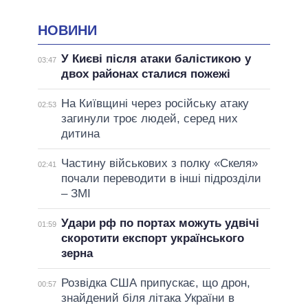
НОВИНИ
У Києві після атаки балістикою у
03:47
двох районах сталися пожежі
На Київщині через російську атаку
02:53
загинули троє людей, серед них
дитина
Частину військових з полку «Скеля»
02:41
почали переводити в інші підрозділи
– ЗМІ
Удари рф по портах можуть удвічі
01:59
скоротити експорт українського
зерна
Розвідка США припускає, що дрон,
00:57
знайдений біля літака України в