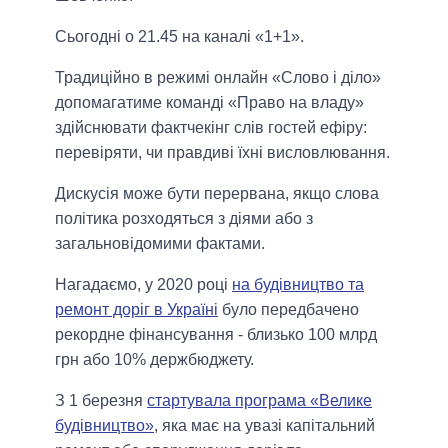
Сьогодні о 21.45 на каналі «1+1».
Традиційно в режимі онлайн «Слово і діло»
допомагатиме команді «Право на владу»
здійснювати фактчекінг слів гостей ефіру:
перевіряти, чи правдиві їхні висловлювання.
Дискусія може бути перервана, якщо слова
політика розходяться з діями або з
загальновідомими фактами.
Нагадаємо, у 2020 році
на будівництво та
ремонт доріг в Україні
було передбачено
рекордне фінансування - близько 100 млрд
грн або 10% держбюджету.
З 1 березня
стартувала програма «Велике
будівництво»
, яка має на увазі капітальний