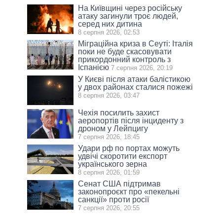
На Київщині через російську
атаку загинули троє людей,
серед них дитина
8 серпня 2026, 02:53
Міграційна криза в Сеуті: Італія
поки не буде скасовувати
прикордонний контроль з
Іспанією
7 серпня 2026, 20:19
У Києві після атаки балістикою
у двох районах сталися пожежі
8 серпня 2026, 03:47
Чехія посилить захист
аеропортів після інциденту з
дроном у Лейпцигу
7 серпня 2026, 18:45
Удари рф по портах можуть
удвічі скоротити експорт
українського зерна
8 серпня 2026, 01:59
Сенат США підтримав
законопроєкт про «пекельні
санкції» проти росії
7 серпня 2026, 20:55