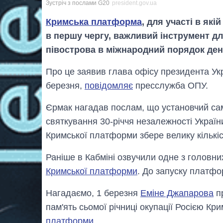
Зустріч з послами G20
president.gov.ua
Кримська платформа
, для участі в які
в першу чергу, важливий інструмент дл
півострова в міжнародний порядок ден
Про це заявив глава офісу президента Ук
березня,
повідомляє
пресслужба ОПУ.
Єрмак нагадав послам, що установчий са
святкування 30-річчя незалежності Україн
Кримської платформи збере велику кількіст
Раніше в Кабміні озвучили одне з головни
Кримської платформи
. До запуску платфо
Нагадаємо, 1 березня
Еміне Джапарова
п
пам'ять сьомої річниці окупації Росією Кр
платформи
.