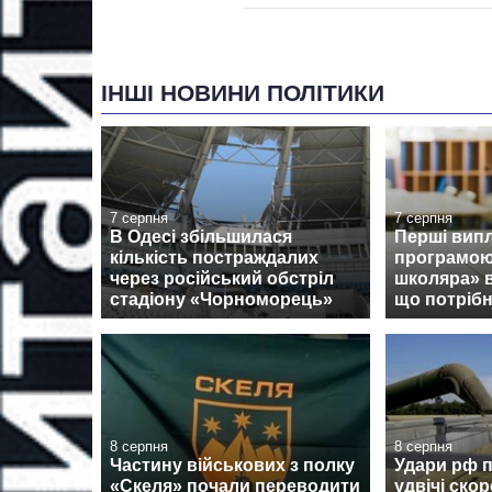
ІНШІ НОВИНИ ПОЛІТИКИ
7 серпня
7 серпня
В Одесі збільшилася
Перші випл
кількість постраждалих
програмою
через російський обстріл
школяра» 
стадіону «Чорноморець»
що потрібн
8 серпня
8 серпня
Частину військових з полку
Удари рф 
«Скеля» почали переводити
удвічі ско