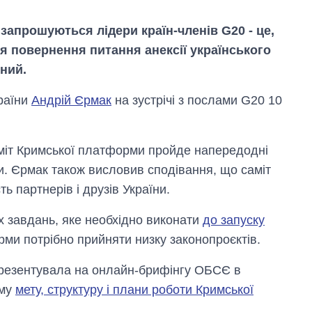
й запрошуються лідери країн-членів G20 - це,
я повернення питання анексії українського
ний.
раїни
Андрій Єрмак
на зустрічі з послами G20 10
міт Кримської платформи пройде напередодні
и. Єрмак також висловив сподівання, що саміт
ь партнерів і друзів України.
х завдань, яке необхідно виконати
до запуску
Вісім масованих
рми потрібно прийняти низку законопроєктів.
ударів по Україні
за літо: Київ та
резентувала на онлайн-брифінгу ОБСЄ в
область стали
иму
мету, структуру і плани роботи Кримської
головною ціллю
рф