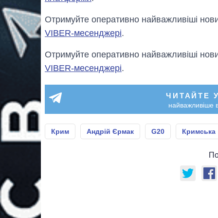
Отримуйте оперативно найважливіші новин
VIBER-месенджері
.
Отримуйте оперативно найважливіші новин
VIBER-месенджері
.
ЧИТАЙТЕ 
найважливіше в
Крим
Андрій Єрмак
G20
Кримська
По