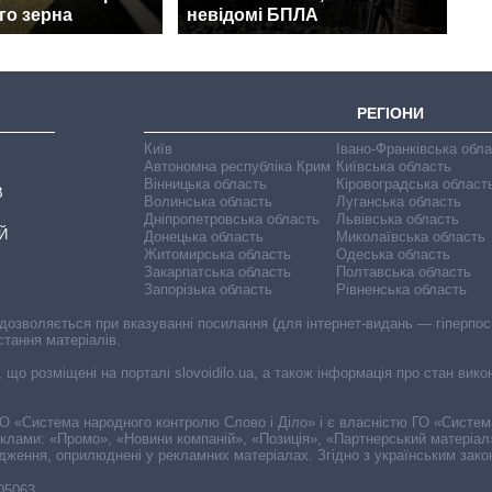
го зерна
невідомі БПЛА
РЕГІОНИ
Київ
Івано-Франківська обл
Автономна республіка Крим
Київська область
Вінницька область
Кіровоградська област
В
Волинська область
Луганська область
Дніпропетровська область
Львівська область
Й
Донецька область
Миколаївська область
Житомирська область
Одеська область
Закарпатська область
Полтавська область
Запорізька область
Рівненська область
 дозволяється при вказуванні посилання (для інтернет-видань — гіперпоси
стання матеріалів.
, що розміщені на порталі slovoidilo.ua, а також інформація про стан вик
і ГО «Система народного контролю Слово і Діло» і є власністю ГО «Систе
еклами: «Промо», «Новини компаній», «Позиція», «Партнерський матеріал
судження, оприлюднені у рекламних матеріалах. Згідно з українським зак
-05063