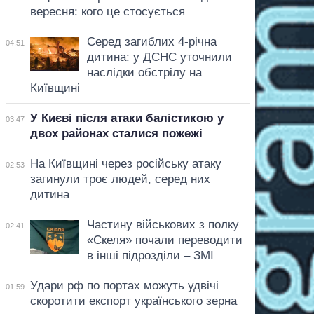
вересня: кого це стосується
Серед загиблих 4-річна
04:51
дитина: у ДСНС уточнили
наслідки обстрілу на
Київщині
У Києві після атаки балістикою у
03:47
двох районах сталися пожежі
На Київщині через російську атаку
02:53
загинули троє людей, серед них
дитина
Частину військових з полку
02:41
«Скеля» почали переводити
в інші підрозділи – ЗМІ
Удари рф по портах можуть удвічі
01:59
скоротити експорт українського зерна