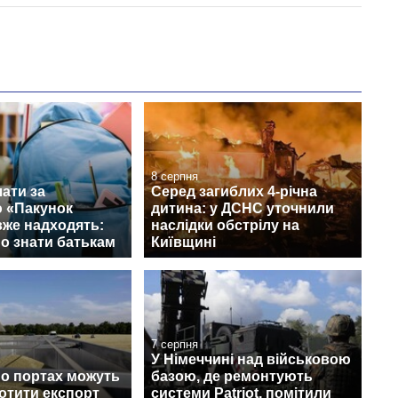
8 серпня
ати за
Серед загиблих 4-річна
 «Пакунок
дитина: у ДСНС уточнили
вже надходять:
наслідки обстрілу на
о знати батькам
Київщині
7 серпня
У Німеччині над військовою
по портах можуть
базою, де ремонтують
ротити експорт
системи Patriot, помітили