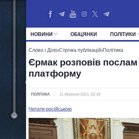
НОВИНИ
ОБIЦЯНКИ
ПОЛIТИКИ
УСІ ПОЛІТИКИ
ПРЕЗИДЕНТ І ОФ
Слово і Діло
›
Стрічка публікацій
›
Політика
Єрмак розповів послам
платформу
ПОЛІТИКА
11 березня 2021, 02:38
Читати російською