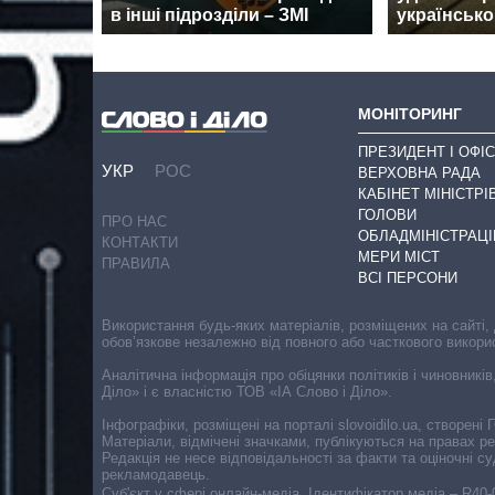
в інші підрозділи – ЗМІ
українсько
МОНІТОРИНГ
ПРЕЗИДЕНТ І ОФІС
УКР
РОС
ВЕРХОВНА РАДА
КАБІНЕТ МІНІСТРІ
ГОЛОВИ
ПРО НАС
ОБЛАДМІНІСТРАЦІ
КОНТАКТИ
МЕРИ МІСТ
ПРАВИЛА
ВСІ ПЕРСОНИ
Використання будь-яких матеріалів, розміщених на сайті,
обов’язкове незалежно від повного або часткового викори
Аналітична інформація про обіцянки політиків і чиновників
Діло» і є власністю ТОВ «ІА Слово і Діло».
Інфографіки, розміщені на порталі slovoidilo.ua, створен
Матеріали, відмічені значками, публікуються на правах р
Редакція не несе відповідальності за факти та оціночні 
рекламодавець.
Cуб'єкт у сфері онлайн-медіа. Ідентифікатор медіа – R40