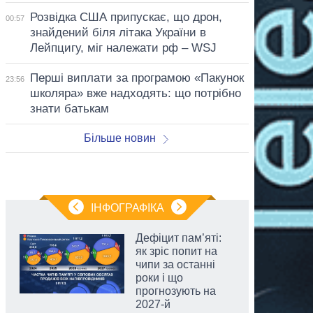
Розвідка США припускає, що дрон,
00:57
знайдений біля літака України в
Лейпцигу, міг належати рф – WSJ
Перші виплати за програмою «Пакунок
23:56
школяра» вже надходять: що потрібно
знати батькам
Більше новин
ІНФОГРАФІКА
Дефіцит пам’яті:
як зріс попит на
чипи за останні
роки і що
прогнозують на
2027-й