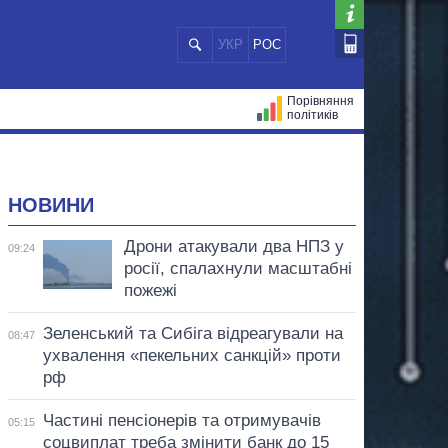
УКР
РОС
Порівняння
політиків
ЦІЙ
МЕРИ МІСТ
ВСІ ПЕРСОНИ
НОВИНИ
Дрони атакували два НПЗ у
09:24
росії, спалахнули масштабні
пожежі
Зеленський та Сибіга відреагували на
08:47
ухвалення «пекельних санкцій» проти
рф
Частині пенсіонерів та отримувачів
05:15
соцвиплат треба змінити банк до 15