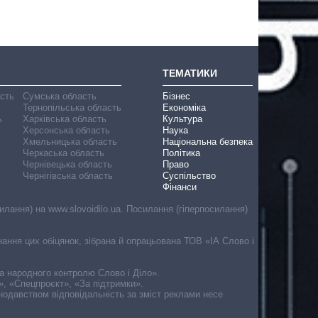
ТЕМАТИКИ
асть
Сумська область
Бізнес
Тернопільська область
Економіка
ь
Харківська область
Культура
Херсонська область
Наука
Хмельницька область
Національна безпека
Черкаська область
Політика
Чернівецька область
Право
Чернігівська область
Суспільство
Фінанси
лання) на www.slovoidilo.ua. Посилання (гіперпосилання)
онання цих обіцянок, зібрана й опрацьована ТОВ «ІА Слово і
ма народного контролю Слово і Діло».
», «Спецпроєкт», «За підтримки».
онодавством відповідальність за зміст реклами несе