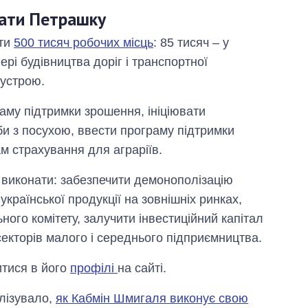
нати Петрашку
ити
500 тисяч робочих місць
: 85 тисяч – у
ері будівництва доріг і транспортної
оустрою.
аму підтримки зрошення, ініціювати
и з посухою, ввести програму підтримки
м страхування для аграріїв.
 виконати: забезпечити демонополізацію
країнської продукції на зовнішніх ринках,
го комітету, залучити інвестиційний капітал
секторів малого і середнього підприємництва.
итися в його
профілі
на сайті.
лізувало,
як Кабмін Шмигаля виконує свою