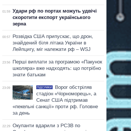
Удари рф по портах можуть удвічі
01:59
скоротити експорт українського
зерна
Розвідка США припускає, що дрон,
00:57
знайдений біля літака України в
Лейпцигу, міг належати рф – WSJ
Перші виплати за програмою «Пакунок
23:56
школяра» вже надходять: що потрібно
знати батькам
Ворог обстріляв
ПІДСУМКИ
23:09
стадіон «Чорноморець», а
Сенат США підтримав
«пекельні санкції» проти рф. Головне
за день
Окупанти вдарили з РСЗВ по
22:29