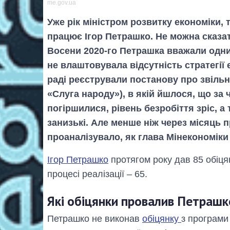
me.gov.ua
Уже рік міністром розвитку економіки, 
працює Ігор Петрашко. Не можна сказат
Восени 2020-го Петрашка вважали одним
не влаштовувала відсутність стратегії 
раді реєстрували постанову про звіль
«Слуга народу»), в якій йшлося, що за
погіршилися, рівень безробіття зріс, 
занизькі. Але менше ніж через місяць п
проаналізувало, як глава Мінекономіки
Ігор Петрашко
протягом року дав 85 обіцян
процесі реалізації – 65.
Які обіцянки провалив Петрашк
Петрашко не виконав
обіцянку
з програми