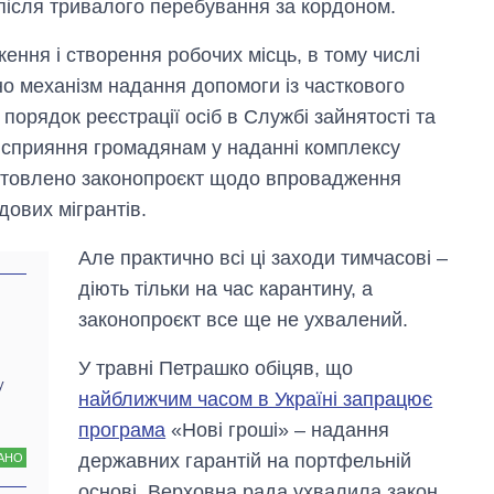
 після тривалого перебування за кордоном.
ення і створення робочих місць, в тому числі
но механізм надання допомоги із часткового
порядок реєстрації осіб в Службі зайнятості та
 сприяння громадянам у наданні комплексу
дготовлено законопроєкт щодо впровадження
дових мігрантів.
Але практично всі ці заходи тимчасові –
діють тільки на час карантину, а
законопроєкт все ще не ухвалений.
У травні Петрашко обіцяв, що
у
найближчим часом в Україні запрацює
програма
«Нові гроші» – надання
державних гарантій на портфельній
АНО
основі. Верховна рада ухвалила закон,