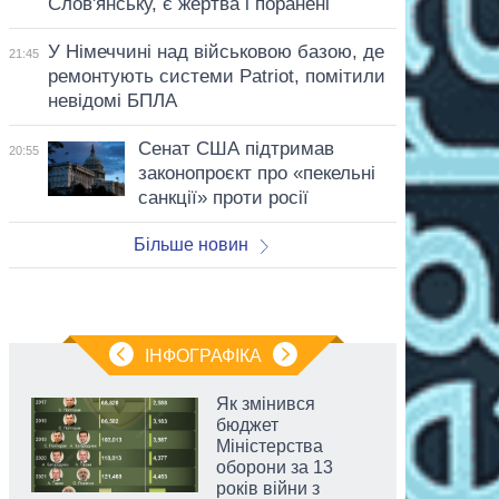
Слов'янську, є жертва і поранені
У Німеччині над військовою базою, де
21:45
ремонтують системи Patriot, помітили
невідомі БПЛА
Сенат США підтримав
20:55
законопроєкт про «пекельні
санкції» проти росії
Більше новин
ІНФОГРАФІКА
Як змінився
бюджет
Міністерства
оборони за 13
років війни з