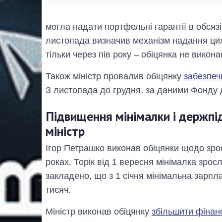
могла надати портфельні гарантії в обсязі
листопада визначив механізм надання цих
тільки через пів року – обіцянка не викона
Також міністр провалив обіцянку
забезпеч
З листопада до грудня, за даними Фонду
Підвищення мінімалки і держпід
міністр
Ігор Петрашко виконав обіцянки щодо зро
роках. Торік від 1 вересня мінімалка зро
закладено, що з 1 січня мінімальна зарпла
тисяч.
Міністр виконав обіцянку
збільшити фінан