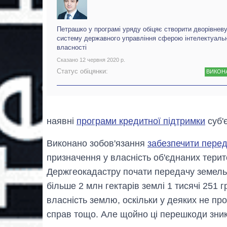
Петрашко у програмі уряду обіцяє створити дворівнев
систему державного управління сферою інтелектуаль
власності
Сказано 12 червня 2020 р.
Статус обіцянки:
ВИКОН
наявні
програми кредитної підтримки
суб'
Виконано зобов'язання
забезпечити перед
призначення у власність об'єднаних терит
Держгеокадастру почати передачу земель.
більше 2 млн гектарів землі 1 тисячі 251 
власність землю, оскільки у деяких не пр
справ тощо. Але щойно ці перешкоди зни