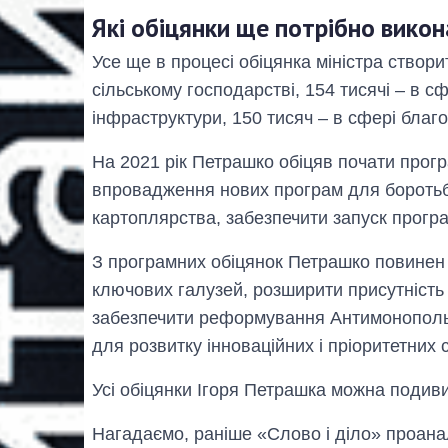
Які обіцянки ще потрібно вико
Усе ще в процесі обіцянка міністра створ
сільському господарстві, 154 тисячі – в сф
інфраструктури, 150 тисяч – в сфері благ
На 2021 рік Петрашко обіцяв почати прогр
впровадження нових програм для боротьб
картоплярства, забезпечити запуск програ
З програмних обіцянок Петрашко повинен
ключових галузей, розширити присутність у
забезпечити реформування Антимонопольно
для розвитку інноваційних і пріоритетних 
Усі обіцянки Ігоря Петрашка можна подив
Нагадаємо, раніше «Слово і діло» проана