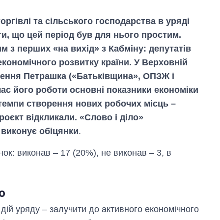
торгівлі та сільського господарства в уряді
и, що цей період був для нього простим.
 з перших «на вихід» з Кабміну: депутатів
економічного розвитку країни. У Верховній
нення Петрашка («Батьківщина», ОПЗЖ і
 час його роботи основні показники економіки
а темпи створення нових робочих місць –
роєкт відкликали. «Слово і діло»
 виконує обіцянки
.
ок: виконав – 17 (20%), не виконав – 3, в
Скільки картоплі
вирощували в
о
Україні до і під час
великої війни
 дій уряду – залучити до активного економічного