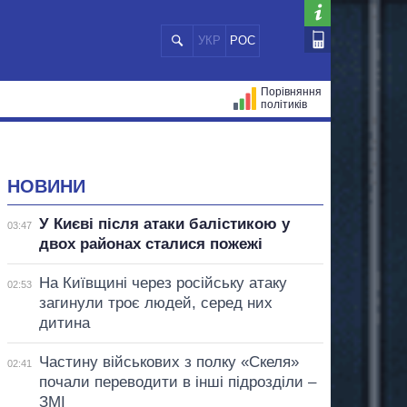
УКР
РОС
Порівняння
політиків
ЦІЙ
МЕРИ МІСТ
ВСІ ПЕРСОНИ
НОВИНИ
У Києві після атаки балістикою у
03:47
двох районах сталися пожежі
На Київщині через російську атаку
02:53
загинули троє людей, серед них
дитина
Частину військових з полку «Скеля»
02:41
почали переводити в інші підрозділи –
ЗМІ