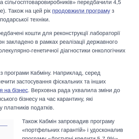
а сільгосптоваровиробників» передбачили 4,5
е). Також на цей рік
продовжили програму
з
подарської техніки.
едбачені кошти для реконструкції лабораторії
грн закладено в рамках реалізації державного
олекулярно-генетичної діагностики онкологічних
к з програми Кабміну. Наприклад, серед
печити застосування фіскальних та інших
 на бізнес
. Верховна рада ухвалила зміни до
ького бізнесу на час карантину, які
 платників податків.
Також Кабмін запровадив програму
«портфельних гарантій» і удосконалив
програму «Доступні кредити 5-7-9%»,