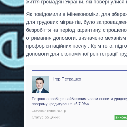
життя громадян України, які повернулися
Як повідомили в Мінекономіки, для збереж
для трудових мігрантів, було запровадже
безробіття на період карантину, спрощено 
отримання допомоги, визначено механізм
профорієнтаційних послуг. Крім того, пі
допомоги для економічної реінтеграції тру
Ігор Петрашко
Петрашко пообіцяв найближчим часом оновити урядов
програму кредитування «5-7-9%»
Сказано 8 квітня 2020 р.
Статус обіцянки:
ВИКОН