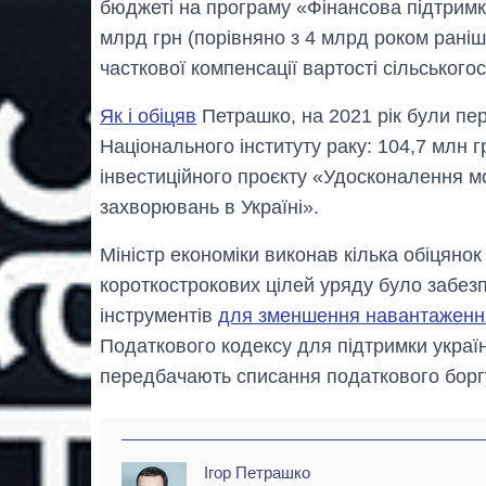
бюджеті на програму «Фінансова підтримк
млрд грн (порівняно з 4 млрд роком раніш
часткової компенсації вартості сільськогос
Як і обіцяв
Петрашко, на 2021 рік були пер
Національного інституту раку: 104,7 млн 
інвестиційного проєкту «Удосконалення м
захворювань в Україні».
Міністр економіки виконав кілька обіцяно
короткострокових цілей уряду було забез
інструментів
для зменшення навантаження
Податкового кодексу для підтримки українс
передбачають списання податкового боргу
Ігор Петрашко