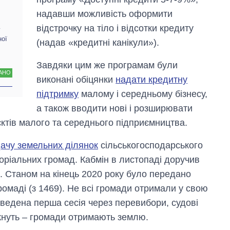
надавши можливість оформити
відстрочку на тіло і відсотки кредиту
у
ної
(надав «кредитні канікули»).
Завдяки цим же програмам були
АНО
виконані обіцянки
надати кредитну
підтримку
малому і середньому бізнесу,
а також вводити нові і розширювати
єктів малого та середнього підприємництва.
ачу земельних ділянок
сільськогосподарського
оріальних громад. Кабмін в листопаді доручив
 Станом на кінець 2020 року було передано
громаді (з 1469). Не всі громади отримали у свою
оведена перша сесія через перевибори, судові
кнуть – громади отримають землю.