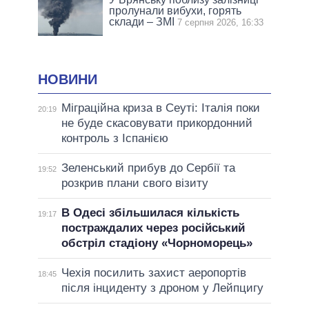
пролунали вибухи, горять
склади – ЗМІ
7 серпня 2026, 16:33
НОВИНИ
Міграційна криза в Сеуті: Італія поки
20:19
не буде скасовувати прикордонний
контроль з Іспанією
Зеленський прибув до Сербії та
19:52
розкрив плани свого візиту
В Одесі збільшилася кількість
19:17
постраждалих через російський
обстріл стадіону «Чорноморець»
Чехія посилить захист аеропортів
18:45
після інциденту з дроном у Лейпцигу