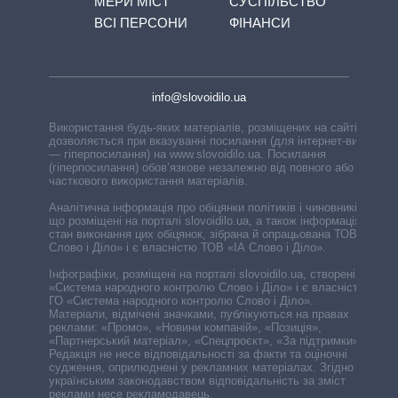
МЕРИ МІСТ
СУСПІЛЬСТВО
ВСІ ПЕРСОНИ
ФІНАНСИ
info@slovoidilo.ua
Використання будь-яких матеріалів, розміщених на сайті,
дозволяється при вказуванні посилання (для інтернет-видань
— гіперпосилання) на www.slovoidilo.ua. Посилання
(гіперпосилання) обов’язкове незалежно від повного або
часткового використання матеріалів.
Аналітична інформація про обіцянки політиків і чиновників,
що розміщені на порталі slovoidilo.ua, а також інформація про
стан виконання цих обіцянок, зібрана й опрацьована ТОВ «ІА
Слово і Діло» і є власністю ТОВ «ІА Слово і Діло».
Інфографіки, розміщені на порталі slovoidilo.ua, створені ГО
«Система народного контролю Слово і Діло» і є власністю
ГО «Система народного контролю Слово і Діло».
Матеріали, відмічені значками, публікуються на правах
реклами: «Промо», «Новини компаній», «Позиція»,
«Партнерський матеріал», «Спецпроєкт», «За підтримки».
Редакція не несе відповідальності за факти та оціночні
судження, оприлюднені у рекламних матеріалах. Згідно з
українським законодавством відповідальність за зміст
реклами несе рекламодавець.