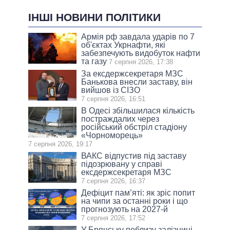
ІНШІ НОВИНИ ПОЛІТИКИ
Армія рф завдала ударів по 7
об'єктах Укрнафти, які
забезпечують видобуток нафти
та газу
7 серпня 2026, 17:38
За ексдержсекретаря МЗС
Банькова внесли заставу, він
вийшов із СІЗО
7 серпня 2026, 16:51
В Одесі збільшилася кількість
постраждалих через
російський обстріл стадіону
«Чорноморець»
7 серпня 2026, 19:17
ВАКС відпустив під заставу
підозрювану у справі
ексдержсекретаря МЗС
7 серпня 2026, 16:37
Дефіцит пам’яті: як зріс попит
на чипи за останні роки і що
прогнозують на 2027-й
7 серпня 2026, 17:52
У Брянську поблизу залізниці