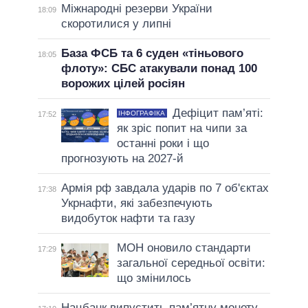
Міжнародні резерви України
18:09
скоротилися у липні
База ФСБ та 6 суден «тіньового
18:05
флоту»: СБС атакували понад 100
ворожих цілей росіян
Дефіцит пам’яті:
ІНФОГРАФІКА
17:52
як зріс попит на чипи за
останні роки і що
прогнозують на 2027-й
Армія рф завдала ударів по 7 об'єктах
17:38
Укрнафти, які забезпечують
видобуток нафти та газу
МОН оновило стандарти
17:29
загальної середньої освіти:
що змінилось
Нацбанк випустить пам’ятну монету