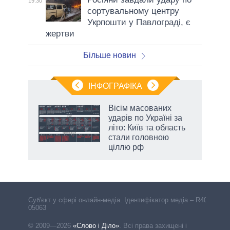
19:30
сортувальному центру
Укрпошти у Павлограді, є
жертви
Більше новин
ІНФОГРАФІКА
и на
Вісім масованих
ударів по Україні за
а
літо: Київ та область
стали головною
ціллю рф
Cуб'єкт у сфері онлайн-медіа. Ідентифікатор медіа – R40-
05063
© 2009—2026
«Слово і Діло»
.
Всі права захищені і