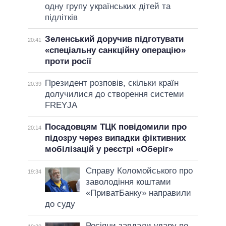
одну групу українських дітей та
підлітків
Зеленський доручив підготувати
20:41
«спеціальну санкційну операцію»
проти росії
Президент розповів, скільки країн
20:39
долучилися до створення системи
FREYJA
Посадовцям ТЦК повідомили про
20:14
підозру через випадки фіктивних
мобілізацій у реєстрі «Оберіг»
Справу Коломойського про
19:34
заволодіння коштами
«ПриватБанку» направили
до суду
Росіяни завдали удару по