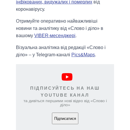
інфікованих, видужалих і померлих
від
коронавірусу.
Отримуйте оперативно найважливіші
новини та аналітику від «Слово і діло» в
вашому
VIBER-месенджері
.
Візуальна аналітика від редакції «Слово і
діло» – у Telegram-каналі
Pics&Maps
.
ПІДПИСУЙТЕСЬ НА НАШ
YOUTUBE КАНАЛ
та дивіться першими нові відео від «Слово і
діло»
Підписатися