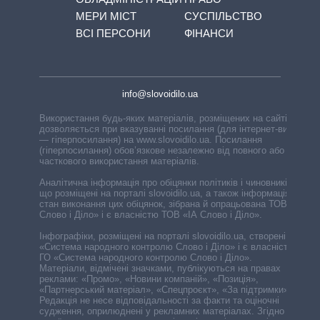
МЕРИ МІСТ
СУСПІЛЬСТВО
ВСІ ПЕРСОНИ
ФІНАНСИ
info@slovoidilo.ua
Використання будь-яких матеріалів, розміщених на сайті,
дозволяється при вказуванні посилання (для інтернет-видань
— гіперпосилання) на www.slovoidilo.ua. Посилання
(гіперпосилання) обов’язкове незалежно від повного або
часткового використання матеріалів.
Аналітична інформація про обіцянки політиків і чиновників,
що розміщені на порталі slovoidilo.ua, а також інформація про
стан виконання цих обіцянок, зібрана й опрацьована ТОВ «ІА
Слово і Діло» і є власністю ТОВ «ІА Слово і Діло».
Інфографіки, розміщені на порталі slovoidilo.ua, створені ГО
«Система народного контролю Слово і Діло» і є власністю
ГО «Система народного контролю Слово і Діло».
Матеріали, відмічені значками, публікуються на правах
реклами: «Промо», «Новини компаній», «Позиція»,
«Партнерський матеріал», «Спецпроєкт», «За підтримки».
Редакція не несе відповідальності за факти та оціночні
судження, оприлюднені у рекламних матеріалах. Згідно з