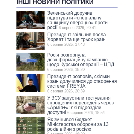
ІНШІ НОВИНИ ПОЛІТИКИ
Зеленський доручив
підготувати «спеціальну
санкційну операцію» проти
росії
6 серпня 2026, 20:41
Президент звільнив посла
Хорватії та ще трьох країн
6 серпня 2026, 17:43
Росія розгорнула
дезінформаційну кампанію
щодо Курської операції – ЦПД
6 серпня 2026, 18:20
Президент розповів, скільки
країн долучилися до створення
системи FREYJA
6 серпня 2026, 20:39
У ЗСУ запустили тестування
спрощених переведень через
«Армія+»: які підрозділи
доступні
6 серпня 2026, 18:54
Як змінився бюджет
Міністерства оборони за 13
років війни з росією