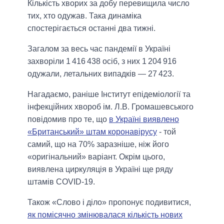
Кількість хворих за добу перевищила число
тих, хто одужав. Така динаміка
спостерігається останні два тижні.
Загалом за весь час пандемії в Україні
захворіли 1 416 438 осіб, з них 1 204 916
одужали, летальних випадків — 27 423.
Нагадаємо, раніше Інститут епідеміології та
інфекційних хвороб ім. Л.В. Громашевського
повідомив про те, що
в Україні виявлено
«Британський» штам коронавірусу
- той
самий, що на 70% заразніше, ніж його
«оригінальний» варіант. Окрім цього,
виявлена циркуляція в Україні ще ряду
штамів COVID-19.
Також «Слово і діло» пропонує подивитися,
як помісячно змінювалася кількість нових