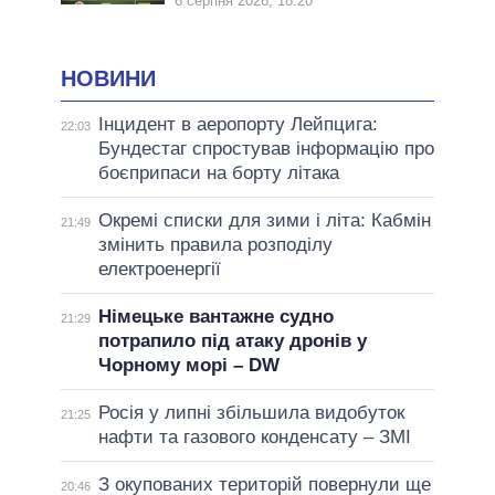
6 серпня 2026, 18:20
НОВИНИ
Інцидент в аеропорту Лейпцига:
22:03
Бундестаг спростував інформацію про
боєприпаси на борту літака
Окремі списки для зими і літа: Кабмін
21:49
змінить правила розподілу
електроенергії
Німецьке вантажне судно
21:29
потрапило під атаку дронів у
Чорному морі – DW
Росія у липні збільшила видобуток
21:25
нафти та газового конденсату – ЗМІ
З окупованих територій повернули ще
20:46