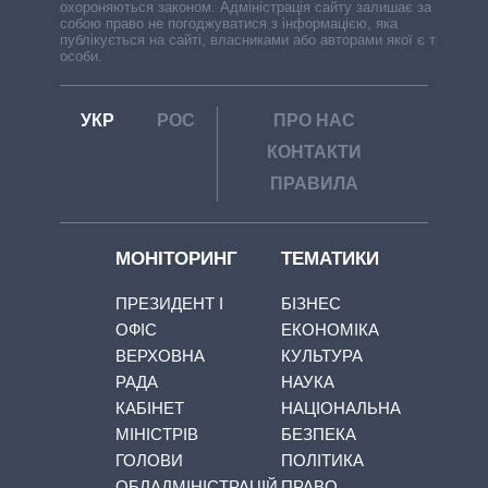
охороняються законом. Адміністрація сайту залишає за
собою право не погоджуватися з інформацією, яка
публікується на сайті, власниками або авторами якої є треті
особи.
УКР
РОС
ПРО НАС
КОНТАКТИ
ПРАВИЛА
МОНІТОРИНГ
ТЕМАТИКИ
ПРЕЗИДЕНТ І
БІЗНЕС
ОФІС
ЕКОНОМІКА
ВЕРХОВНА
КУЛЬТУРА
РАДА
НАУКА
КАБІНЕТ
НАЦІОНАЛЬНА
МІНІСТРІВ
БЕЗПЕКА
ГОЛОВИ
ПОЛІТИКА
ОБЛАДМІНІСТРАЦІЙ
ПРАВО